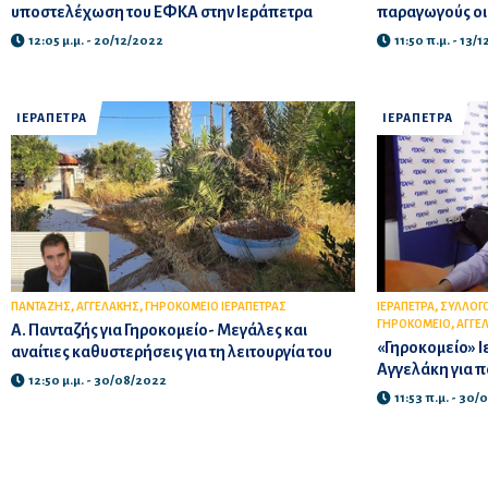
υποστελέχωση του ΕΦΚΑ στην Ιεράπετρα
παραγωγούς οι 
12:05 μ.μ. - 20/12/2022
11:50 π.μ. - 13/
ΙΕΡΑΠΕΤΡΑ
ΙΕΡΑΠΕΤΡΑ
,
,
,
ΠΑΝΤΑΖΗΣ
ΑΓΓΕΛΑΚΗΣ
ΓΗΡΟΚΟΜΕΙΟ ΙΕΡΑΠΕΤΡΑΣ
ΙΕΡΑΠΕΤΡΑ
ΣΥΛΛΟΓΟ
,
ΓΗΡΟΚΟΜΕΙΟ
ΑΓΓΕ
Α. Πανταζής για Γηροκομείο- Μεγάλες και
«Γηροκομείο» Ι
αναίτιες καθυστερήσεις για τη λειτουργία του
Αγγελάκη για π
12:50 μ.μ. - 30/08/2022
11:53 π.μ. - 30