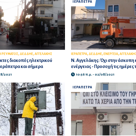
ΙΕΡΑΠΕΤΡΑ
,
,
,
,
,
Η ΡΕΥΜΑΤΟΣ
ΔΕΔΔΗΕ
ΑΓΓΕΛΑΚΗΣ
ΙΕΡΑΠΕΤΡΑ
ΔΕΔΔΗΕ
ΕΝΕΡΓΕΙΑ
ΑΓΓΕΛΑΚΗ
ακτες διακοπές ηλεκτρικού
Ν. Αγγελάκης: Όχι στην άσκοπ
Ιεράπετρα και σήμερα
ενέργειας - Προσοχή τις ημέρες
/08/2021
10:56 π.μ. - 02/08/2021
ΙΕΡΑΠΕΤΡΑ