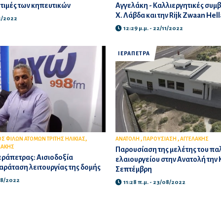
τιμές των κηπευτικών
Αγγελάκη - Καλλιεργητικές συμ
Χ. Λάβδα και την Rijk Zwaan Hell
12/2022
12:29 μ.μ. - 22/11/2022
ΙΕΡΑΠΕΤΡΑ
,
,
,
Σ ΦΙΛΩΝ ΑΤΟΜΩΝ ΤΡΙΤΗΣ ΗΛΙΚΙΑΣ
ΑΝΑΤΟΛΗ
ΠΑΡΟΥΣΙΑΣΗ
ΑΓΓΕΛΑΚΗΣ
ΛΑΚΗΣ
Παρουσίαση της μελέτης του πα
εράπετρας: Αισιοδοξία
ελαιουργείου στην Ανατολή την 
αράταση λειτουργίας της δομής
Σεπτέμβρη
/08/2022
11:28 π.μ. - 23/08/2022