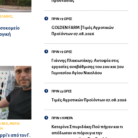
Προστασίας
,
ΓΕΛΑΚΗΣ
ΠΡΙΝ 19 ΩΡΕΣ
GOLDEN FARM |Τιμές Αγροτικών
οσοκομείο
Προϊόντων 07.08.2026
ογική
ΠΡΙΝ 19 ΩΡΕΣ
Γιάννης Πλακιωτάκης: Αυτοψία στις
εργασίες αναβάθμισης του 2ου και 3ου
Γυμνασίου Αγίου Νικολάου
ΠΡΙΝ 23 ΩΡΕΣ
Τιμές Αγροτικών Προϊόντων 07.08.2026
ΠΡΙΝ 1 ΗΜΕΡΑ
,
Α ΝΕΑ
ΜΑΡΙΑ
Κατερίνα Σπυριδάκη:Πού πήγαν και τι
ΓΗ
απέδωσαν οι πόροι για την
ppi's από τον Γ.