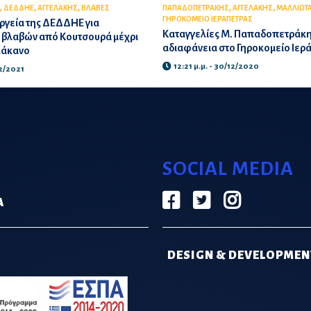
,
,
,
,
,
ΔΕΔΔΗΕ
ΑΓΓΕΛΑΚΗΣ
ΒΛΑΒΕΣ
ΠΑΠΑΔΟΠΕΤΡΑΚΗΣ
ΑΓΓΕΛΑΚΗΣ
ΜΑΛΛΙΩΤ
ΓΗΡΟΚΟΜΕΙΟ ΙΕΡΑΠΕΤΡΑΣ
ργεία της ΔΕΔΔΗΕ για
Καταγγελίες Μ. Παπαδοπετράκη
βλαβών από Κουτσουρά μέχρι
αδιαφάνεια στο Γηροκομείο Ιερ
λάκανο
12:21 μ.μ. - 30/12/2020
02/2021
SOCIAL MEDIA
Α
DESIGN & DEVELOPMEN