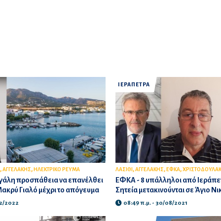
ΙΕΡΑΠΕΤΡΑ
,
,
,
,
,
ΑΓΓΕΛΑΚΗΣ
ΗΛΕΚΤΡΙΚΟ ΡΕΥΜΑ
ΛΑΣΙΘΙ
ΑΓΓΕΛΑΚΗΣ
ΕΦΚΑ
ΧΡΙΣΤΟΔΟΥΛΑ
γάλη προσπάθεια να επανέλθει
ΕΦΚΑ - 8 υπάλληλοι από Ιεράπετ
Μακρύ Γιαλό μέχρι το απόγευμα
Σητεία μετακινούνται σε Άγιο Ν
02/2022
08:49 π.μ. - 30/08/2021