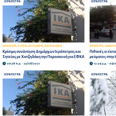
ΙΕΡΑΠΕΤΡΑ
ΙΕΡΑΠΕΤΡΑ
,
,
,
,
ΙΕΡΑΠΕΤΡΑ
ΣΗΤΕΙΑ
ΑΓΓΕΛΑΚΗΣ
ΧΑΤΖΗΔΑΚΗΣ
ΙΕΡΑΠΕΤΡΑ
ΔΙΑΚΟΠ
Κρίσιμη συνάντηση Δημάρχων Ιεράπετρας και
Πιθανές οι έκτ
Σητείας με Χατζηδάκη την Παρασκευή για ΕΦΚΑ
ρεύματος στην 
09:38 π.μ. - 25/08/2021
12:24 μ.μ. - 04
ΙΕΡΑΠΕΤΡΑ
ΙΕΡΑΠΕΤΡΑ