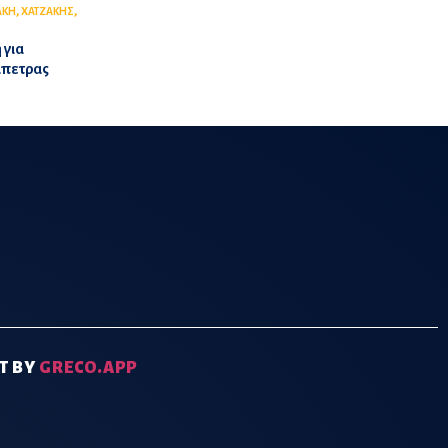
,
,
ΑΚΗ
ΧΑΤΖΑΚΗΣ
 για
άπετρας
T BY
GRECO.APP