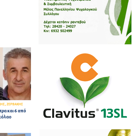
,
ΚΗΣ
ΖΕΡΒΑΚΗΣ
ρα και 6 από
ικόλαο