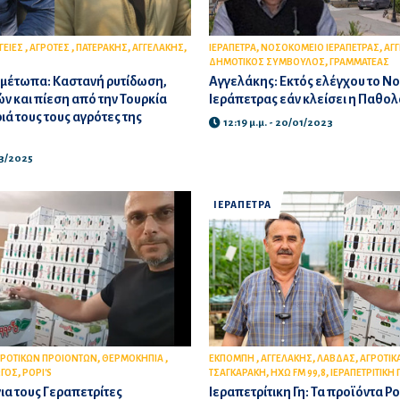
,
,
,
,
,
,
ΓΕΙΕΣ
ΑΓΡΟΤΕΣ
ΠΑΤΕΡΑΚΗΣ
ΑΓΓΕΛΑΚΗΣ
ΙΕΡΑΠΕΤΡΑ
ΝΟΣΟΚΟΜΕΙΟ ΙΕΡΑΠΕΤΡΑΣ
ΑΓ
,
ΔΗΜΟΤΙΚΟΣ ΣΥΜΒΟΥΛΟΣ
ΓΡΑΜΜΑΤΕΑΣ
 μέτωπα: Καστανή ρυτίδωση,
Αγγελάκης: Εκτός ελέγχου το Ν
ν και πίεση από την Τουρκία
Ιεράπετρας εάν κλείσει η Παθολ
ιά τους τους αγρότες της
12:19 μ.μ. - 20/01/2023
03/2025
ΙΕΡΑΠΕΤΡΑ
,
,
,
,
,
ΓΡΟΤΙΚΩΝ ΠΡΟΙΟΝΤΩΝ
ΘΕΡΜΟΚΗΠΙΑ
ΕΚΠΟΜΠΗ
ΑΓΓΕΛΑΚΗΣ
ΛΑΒΔΑΣ
ΑΓΡΟΤΙΚ
,
,
,
ΩΓΟΣ
POPI'S
ΤΣΑΓΚΑΡΑΚΗ
HXΩ FM 99,8
ΙΕΡΑΠΕΤΡΙΤΙΚΗ 
α τους Γεραπετρίτες
Ιεραπετρίτικη Γη: Τα προϊόντα Po