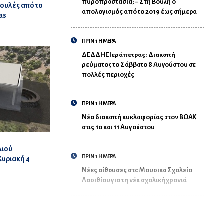
πυροπροστασία; – Στη Βουλή ο
βουλές από το
απολογισμός από το 2019 έως σήμερα
as
ΠΡΙΝ 1 ΗΜΕΡΑ
ΔΕΔΔΗΕ Ιεράπετρας: Διακοπή
ρεύματος το Σάββατο 8 Αυγούστου σε
πολλές περιοχές
ΠΡΙΝ 1 ΗΜΕΡΑ
Νέα διακοπή κυκλοφορίας στον ΒΟΑΚ
στις 10 και 11 Αυγούστου
λιού
ΠΡΙΝ 1 ΗΜΕΡΑ
Κυριακή 4
Νέες αίθουσες στο Μουσικό Σχολείο
Λασιθίου για τη νέα σχολική χρονιά