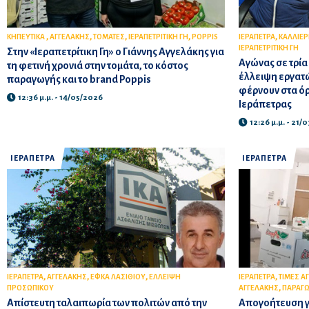
,
,
,
,
,
ΚΗΠΕΥΤΙΚΑ
ΑΓΓΕΛΑΚΗΣ
ΤΟΜΑΤΕΣ
ΙΕΡΑΠΕΤΡΙΤΙΚΗ ΓΗ
POPPIS
ΙΕΡΑΠΕΤΡΑ
ΚΑΛΛΙΕΡ
ΙΕΡΑΠΕΤΡΙΤΙΚΗ ΓΗ
Στην «Ιεραπετρίτικη Γη» ο Γιάννης Αγγελάκης για
Αγώνας σε τρία
τη φετινή χρονιά στην τομάτα, το κόστος
έλλειψη εργατώ
παραγωγής και το brand Poppis
φέρνουν στα όρ
12:36 μ.μ. - 14/05/2026
Ιεράπετρας
12:26 μ.μ. - 21/
ΙΕΡΑΠΕΤΡΑ
ΙΕΡΑΠΕΤΡΑ
,
,
,
,
ΙΕΡΑΠΕΤΡΑ
ΑΓΓΕΛΑΚΗΣ
ΕΦΚΑ ΛΑΣΙΘΙΟΥ
ΕΛΛΕΙΨΗ
ΙΕΡΑΠΕΤΡΑ
ΤΙΜΕΣ Α
,
ΠΡΟΣΩΠΙΚΟΥ
ΑΓΓΕΛΑΚΗΣ
ΠΑΡΑΓ
Απίστευτη ταλαιπωρία των πολιτών από την
Απογοήτευση γι