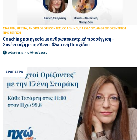
,
,
,
,
,
ΣΤΑΡΑΚΗ
ΗΓΕΣΙΑ
ΑΝΟΙΧΤΟΙ ΟΡΙΖΟΝΤΕΣ
COACHING
ΠΑΣΧΙΔΟΥ
ΑΝΘΡΩΠΟΚΕΝΤΡΙΚΗ
ΠΡΟΣΕΓΓΙΣΗ
Coaching και ηγεσία με ανθρωποκεντρική προσέγγιση –
Συνέντευξη με την Άννα-Φωτεινή Πασχίδου
09:21 π.μ. - 09/10/2025
ΙΕΡΑΠΕΤΡΑ