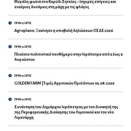
Μεγάλη φωτιά στο Καρύδι Σητείας – Ισχυρές επίγειες και
εναέριες δυνάμεις στη μάχη με τις φλόγες
ΠΡΙΝ 15 ΩΡΕΣ
Agroplano: Ξεκίνησε η υποβολή δηλώσεων ΟΣΔΕ 2026
ΠΡΙΝ 15 ΩΡΕΣ
Πλούσιο πολιτιστικό πενθήμερο στην Ιεράπετρα από 5 έως 9
Αυγούστου
ΠΡΙΝ 15 ΩΡΕΣ
GOLDEN FARM |Τιμές Αγροτικών Προϊόντων 05.08.2026
ΠΡΙΝ 15 ΩΡΕΣ
Συνάντηση του Δημάρχου Ιεράπετρας με τον Διοικητή της
7ης Περιφερειακής Διοίκησης του Λιμενικού και τον νέο
Λιμενάρχη