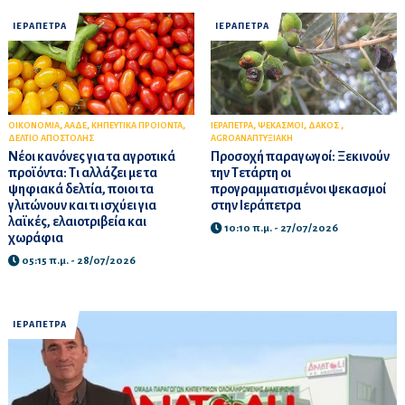
ΙΕΡΑΠΕΤΡΑ
ΙΕΡΑΠΕΤΡΑ
,
,
,
,
,
,
ΟΙΚΟΝΟΜΙΑ
ΑΑΔΕ
ΚΗΠΕΥΤΙΚΑ ΠΡΟΙΟΝΤΑ
ΙΕΡΑΠΕΤΡΑ
ΨΕΚΑΣΜΟΙ
ΔΑΚΟΣ
ΔΕΛΤΙΟ ΑΠΟΣΤΟΛΗΣ
AGROΑΝΑΠΤΥΞΙΑΚΗ
Νέοι κανόνες για τα αγροτικά
Προσοχή παραγωγοί: Ξεκινούν
προϊόντα: Τι αλλάζει με τα
την Τετάρτη οι
ψηφιακά δελτία, ποιοι τα
προγραμματισμένοι ψεκασμοί
γλιτώνουν και τι ισχύει για
στην Ιεράπετρα
λαϊκές, ελαιοτριβεία και
10:10 π.μ. - 27/07/2026
χωράφια
05:15 π.μ. - 28/07/2026
ΙΕΡΑΠΕΤΡΑ