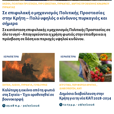
,
,
,
,
ΛΑΣΙΘΙ
ΠΟΛΙΤΙΚΗ ΠΡΟΣΤΑΣΙΑ
ΠΥΡΟΣΒΕΣΤΙΚΗ
ΠΥΡΚΑΓΙΕΣ
ΧΑΡΤΗΣ ΠΡΟΒΛΕΨΗΣ ΚΙΝΔΥΝΟΥ
ΠΥΡΚΑΓΙΑΣ
Σε επιφυλακή ο μηχανισμός Πολιτικής Προστασίας
στην Κρήτη – Πολύ υψηλός ο κίνδυνος πυρκαγιάς και
σήμερα
Σε κατάσταση επιφυλακής ο μηχανισμός Πολιτικής Προστασίας σε
όλο το νησί – Απαγορεύονται η χρήση φωτιάς στην ύπαιθρο και η
πρόσβαση σε δάση και περιοχές υψηλού κινδύνου.
ΙΕΡΑΠΕΤΡΑ
ΙΕΡΑΠΕΤΡΑ
,
,
,
,
,
ΣΗΤΕΙΑ
ΛΑΣΙΘΙ
ΠΥΡΚΑΓΙΑ
ΓΟΥΔΟΥΡΑΣ
ΑΓΡΟΤΙΚΑ
ΠΕΡΙΦΕΡΕΙΑ ΚΡΗΤΗΣ
,
ΔΙΑΒΟΥΛΕΥΣΗ
ΚΑΠ
Καλύτερη η εικόνα από τη φωτιά
Δημόσια διαβούλευση στην
στη Σητεία – Έχει οροθετηθεί σε
Κρήτη για τη νέα ΚΑΠ 2028-2034
βουνοκορφή
12:13 μ.μ. - 29/07/2026
05:08 π.μ. - 30/07/2026