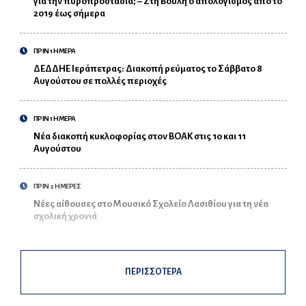
για την πυροπροστασία; – Στη Βουλή ο απολογισμός από το
2019 έως σήμερα
ΠΡΙΝ 1 ΗΜΕΡΑ
ΔΕΔΔΗΕ Ιεράπετρας: Διακοπή ρεύματος το Σάββατο 8
Αυγούστου σε πολλές περιοχές
ΠΡΙΝ 1 ΗΜΕΡΑ
Νέα διακοπή κυκλοφορίας στον ΒΟΑΚ στις 10 και 11
Αυγούστου
ΠΡΙΝ 2 ΗΜΕΡΕΣ
Νέες αίθουσες στο Μουσικό Σχολείο Λασιθίου για τη νέα
σχολική χρονιά
ΠΕΡΙΣΣΟΤΕΡΑ