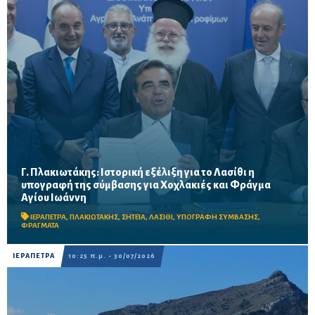
Γ. Πλακιωτάκης: Ιστορική εξέλιξη για το Λασίθι η
υπογραφή της σύμβασης για Χοχλακιές και Φράγμα
Αγίου Ιωάννη
Έργο προϋπολογισμού 87,9 εκατ. ευρώ για την ενίσχυση της
αγροτικής παραγωγής, την αντιμετώπιση της λειψυδρίας και
ΙΕΡΑΠΕΤΡΑ
,
ΠΛΑΚΙΩΤΑΚΗΣ
,
ΣΗΤΕΙΑ
,
ΛΑΣΙΘΙ
,
ΥΠΟΓΡΑΦΗ ΣΥΜΒΑΣΗΣ
,
την εξασφάλιση υδάτινων πόρων σε Σητεία και Ιε...
ΦΡΑΓΜΑΤΑ
ΙΕΡΑΠΕΤΡΑ
10:25 π.μ. - 30/07/2026