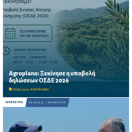
Agroplano: Ξεκίνησε η υποβολή
Έως τις 16 Οκτωβρίου η προθεσμία υποβολής – Δυνατότητα
δηλώσεων ΟΣΔΕ 2026
προκαταβολής των ενισχύσεων για τους παραγωγούς που θα
καταθέσουν την αίτησή τους μέχρι τις 15 Σεπτεμβρίου.
ΟΣΔΕ 2026
,
AGROPLANO
ΙΕΡΑΠΕΤΡΑ
03:53 μ.μ. - 03/08/2026