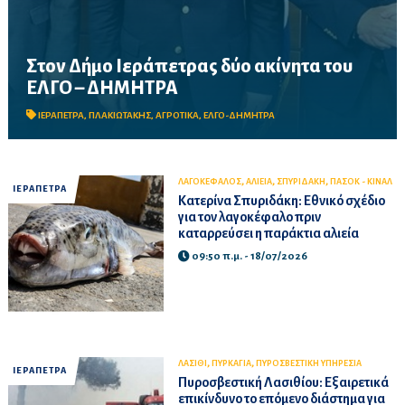
Στον Δήμο Ιεράπετρας δύο ακίνητα του
Ικανοποιείται ένα διαχρονικό αίτημα της τοπικής κοινωνίας,
ΕΛΓΟ – ΔΗΜΗΤΡΑ
έπειτα από τη συνεργασία Γιάννη Πλακιωτάκη, Μανώλη
Φραγκούλη και Γιάννη Ανδριανού
ΙΕΡΑΠΕΤΡΑ
,
ΠΛΑΚΙΩΤΑΚΗΣ
,
ΑΓΡΟΤΙΚΑ
,
ΕΛΓΟ-ΔΗΜΗΤΡΑ
,
,
,
ΛΑΓΟΚΕΦΑΛΟΣ
ΑΛΙΕΙΑ
ΣΠΥΡΙΔΑΚΗ
ΠΑΣΟΚ - ΚΙΝΑΛ
ΙΕΡΑΠΕΤΡΑ
Κατερίνα Σπυριδάκη: Εθνικό σχέδιο
για τον λαγοκέφαλο πριν
καταρρεύσει η παράκτια αλιεία
09:50 π.μ. - 18/07/2026
,
,
ΛΑΣΙΘΙ
ΠΥΡΚΑΓΙΑ
ΠΥΡΟΣΒΕΣΤΙΚΗ ΥΠΗΡΕΣΙΑ
ΙΕΡΑΠΕΤΡΑ
Πυροσβεστική Λασιθίου: Εξαιρετικά
επικίνδυνο το επόμενο διάστημα για