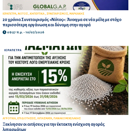
,
,
,
,
ΙΕΡΑΠΕΤΡΑ
ΝΟΤΟΣ
ΚΗΠΕΥΤΙΚΑ
ΣΥΝΕΤΑΙΡΙΣΜΟΣ
ΜΑΡΚΑΚΗΣ
20 χρόνια Συνεταιρισμός «Νότος»: Άνοιγμα σε νέα μέλη με στόχο
περισσότερη οργάνωση και δύναμη στην αγορά
09:57 π.μ. - 10/07/2026
ΙΕΡΑΠΕΤΡΑ
,
,
,
ΑΓΡΟΤΙΚΑ
ΕΠΙΔΟΤΗΣΕΙΣ
ΛΙΠΑΣΜΑΤΑ
ΠΑΝΑΚΟΜΙΧΕΛΑΚΗΣ
Ξεκίνησαν οι αιτήσεις για την έκτακτη ενίσχυση αγοράς
λιπασμάτων