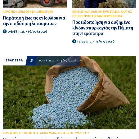
,
,
,
,
ΑΓΡΟΤΙΚΑ
ΕΠΙΔΟΤΗΣΗ
ΛΙΠΑΣΜΑΤΑ
ΙΕΡΑΠΕΤΡΑ
ΠΟΛΙΤΙΚΗ ΠΡΟΣΤΑΣΙΑ
ΧΑΡΤΗΣ
ΠΡΟΒΛΕΨΗΣ ΚΙΝΔΥΝΟΥ ΠΥΡΚΑΓΙΑΣ
Παράταση έως τις 31 Ιουλίου για
Προειδοποίηση για αυξημένο
την επιδότηση λιπασμάτων
κίνδυνο πυρκαγιάς την Πέμπτη
04:48 π.μ. - 16/07/2026
στην Ιεράπετρα
12:37 μ.μ. - 15/07/2026
ΙΕΡΑΠΕΤΡΑ
07:18 π.μ. - 15/07/2026
,
,
,
ΙΕΡΑΠΕΤΡΑ
ΕΠΙΔΟΤΗΣΕΙΣ
ΛΙΠΑΣΜΑΤΑ
ΑΓΡΟΤΙΚΟΣ ΣΥΛΛΟΓΟΣ