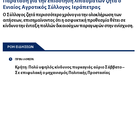
Παράταση για την επιδότηση λιπασμάτων ζητά ο
Ενιαίος Αγροτικός Σύλλογος Ιεράπετρας
Ο Σύλλογος ζητά περισσότερο χρόνο για την ολοκλήρωση των
αιτήσεων, επισημαίνοντας ότι η ασφυκτική προθεσμία θέτει σε
κίνδυνο την ένταξη πολλών δικαιούχων παραγωγών στην ενίσχυση.
ΡΟΗ ΕΙΔΗΣΕΩΝ
ΠΡΙΝ 1 ΗΜΕΡΑ
Κρήτη: Πολύ υψηλός κίνδυνος πυρκαγιάς αύριο Σάββατο –
Σε επιφυλακή ο μηχανισμός Πολιτικής Προστασίας