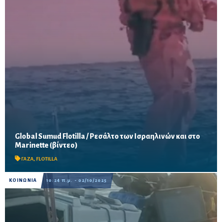
Global Sumud Flotilla / Ρεσάλτο των Ισραηλινών και στο
Και το τελευταίο σκάφος του διεθνούς στόλου αλληλεγγύης,
Marinette (βίντεο)
που έπλεε προς τη Γάζα, αναχαιτίστηκε από πάνοπλους
Ισραηλινούς
ΓΑΖΑ
,
FLOTILLA
ΚΟΙΝΩΝΙΑ
10:24 π.μ. - 02/10/2025