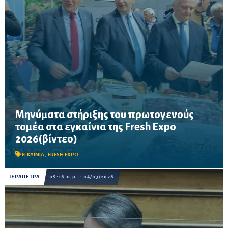
Μηνύματα στήριξης του πρωτογενούς
τομέα στα εγκαίνια της Fresh Expo
Ανδριανός, Πλακιωτάκης και Σπυριδάκη ανέδειξαν τον
2026(βίντεο)
καθοριστικό ρόλο της Ιεράπετρας στη θερμοκηπιακή
παραγωγή και τη σημασία της έκθεσης για την εξωστρέφεια και
τις νέες αγορές.
ΕΓΚΑΙΝΙΑ
,
FRESH EXPO
ΙΕΡΑΠΕΤΡΑ
09:16 π.μ. - 04/03/2026