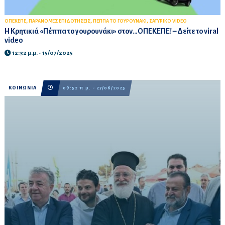
,
,
,
ΟΠΕΚΕΠΕ
ΠΑΡΑΝΟΜΕΣ ΕΠΙΔΟΤΗΣΕΙΣ
ΠΕΠΠΑ ΤΟ ΓΟΥΡΟΥΝΑΚΙ
ΣΑΤΥΡΙΚΟ VIDEO
Η Κρητικιά «Πέππα το γουρουνάκι» στον…ΟΠΕΚΕΠΕ! – Δείτε το viral
video
12:32 μ.μ. - 15/07/2025
ΚΟΙΝΩΝΙΑ
09:52 π.μ. - 27/06/2025