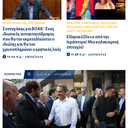
,
,
,
,
,
,
ΚΡΗΤΗ
ΒΟΑΚ
ΚΚΕ
ΣΥΝΤΥΧΑΚΗΣ
ΙΕΡΑΠΕΤΡΑ
ΖΑΜΠΕΤΑΚΗΣ
ΦΡΑΓΚΟΥΛΗ
,
,
ΜΑΣΤΟΡΑΚΗ
THIW LIGHT WILL STAY ON
Συντυχάκης για ΒΟΑΚ: Ένας
,
DISCO
ΑΣΠΡΑΔΑΚΗ
ιδιωτικός αυτοκινητόδρομος
Ελληνικό Disco από την
που θα τον εκμεταλλεύεται ο
Ιεράπετρα! Μια καλοκαιρινή
ιδιώτης και θα τον
επιτυχία!
χρυσοπληρώνει ο κρητικός λαός
11:48 π.μ. - 22/05/2025
10:05 π.μ. - 29/05/2025
ΙΕΡΑΠΕΤΡΑ
10:57 π.μ. - 09/05/2025