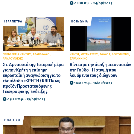
08:18 π.μ. - 24/09/2025
ΙΕΡΑΠΕΤΡΑ
ΚΟΙΝΩΝΙΑ
,
,
,
,
,
,
ΠΕΡΙΦΕΡΕΙΑ ΚΡΗΤΗΣ
ΕΛΑΙΟΛΑΔΟ
ΚΡΗΤΗ
ΜΕΤΑΝΑΣΤΕΣ
ΓΑΥΔΟΣ
ΛΟΥΟΜΕΝΟΙ
ΑΡΝΑΟΥΤΑΚΗΣ
ΣΑΡΑΚΗΝΙΚΟ
Στ. Αρναουτάκης: Ιστορική μέρα
Βίντεο με την άφιξη μεταναστών
για την Κρήτη η επίσημη
στη Γαύδο – Η στιγμή που
ευρωπαϊκή αναγνώριση για το
λουόμενοι τους διώχνουν
ελαιόλαδο «ΚΡΗΤΗ / KRITI» ως
10:08 π.μ. - 16/09/2025
προϊόν Προστατευόμενης
Γεωγραφικής Ένδειξης
09:28 π.μ. - 19/09/2025
ΠΟΛΙΤΙΚΗ