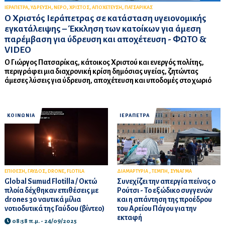
,
,
,
,
,
ΙΕΡΑΠΕΤΡΑ
ΥΔΡΕΥΣΗ
ΝΕΡΟ
ΧΡΙΣΤΟΣ
ΑΠΟΧΕΤΕΥΣΗ
ΠΑΤΣΑΡΙΚΑΣ
Ο Χριστός Ιεράπετρας σε κατάσταση υγειονομικής
εγκατάλειψης – Έκκληση των κατοίκων για άμεση
παρέμβαση για ύδρευση και αποχέτευση - ΦΩΤΟ &
VIDEO
Ο Γιώργος Πατσαρίκας, κάτοικος Χριστού και ενεργός πολίτης,
περιγράφει μια διαχρονική κρίση δημόσιας υγείας, ζητώντας
άμεσες λύσεις για ύδρευση, αποχέτευση και υποδομές στο χωριό
ΚΟΙΝΩΝΙΑ
ΙΕΡΑΠΕΤΡΑ
,
,
,
,
,
ΕΠΙΘΕΣΗ
ΓΑΥΔΟΣ
DRONE
FLOTILA
ΔΙΑΜΑΡΤΥΡΙΑ
ΤΕΜΠΗ
ΣΥΝΑΓΜΑ
Global Sumud Flotilla / Οκτώ
Συνεχίζει την απεργία πείνας ο
πλοία δέχθηκαν επιθέσεις με
Ρούτσι - Το εξώδικο συγγενών
drones 30 ναυτικά μίλια
και η απάντηση της προέδρου
νοτιοδυτικά της Γαύδου (βίντεο)
του Αρείου Πάγου για την
εκταφή
08:58 π.μ. - 24/09/2025