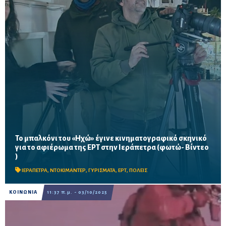
Το μπαλκόνι του «Ηχώ» έγινε κινηματογραφικό σκηνικό
για το αφιέρωμα της ΕΡΤ στην Ιεράπετρα (φωτώ- Βίντεο
Η ΕΡΤ ξεκίνησε από την καρδιά της Ιεράπετρα τα γυρίσματα της
)
σειράς «Πόλεις», φωτίζοντας την ιστορία και την πολιτιστική
κληρονομιά της πόλης
ΙΕΡΑΠΕΤΡΑ
,
ΝΤΟΚΙΜΑΝΤΕΡ
,
ΓΥΡΙΣΜΑΤΑ
,
ΕΡΤ
,
ΠΟΛΕΙΣ
ΚΟΙΝΩΝΙΑ
11:37 π.μ. - 03/10/2025