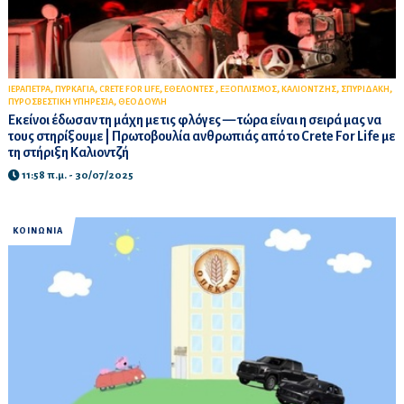
,
,
,
,
,
,
,
ΙΕΡΑΠΕΤΡΑ
ΠΥΡΚΑΓΙΑ
CRETE FOR LIFE
ΕΘΕΛΟΝΤΕΣ
ΕΞΟΠΛΙΣΜΟΣ
ΚΑΛΙΟΝΤΖΗΣ
ΣΠΥΡΙΔΑΚΗ
,
ΠΥΡΟΣΒΕΣΤΙΚΗ ΥΠΗΡΕΣΙΑ
ΘΕΟΔΟΥΛΗ
Εκείνοι έδωσαν τη μάχη με τις φλόγες — τώρα είναι η σειρά μας να
τους στηρίξουμε | Πρωτοβουλία ανθρωπιάς από το Crete For Life με
τη στήριξη Καλιοντζή
11:58 π.μ. - 30/07/2025
ΚΟΙΝΩΝΙΑ