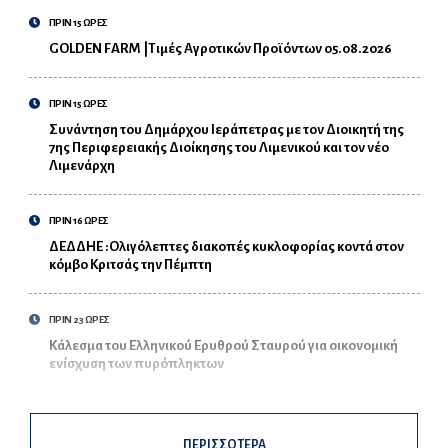
ΠΡΙΝ 15 ΩΡΕΣ
GOLDEN FARM |Τιμές Αγροτικών Προϊόντων 05.08.2026
ΠΡΙΝ 15 ΩΡΕΣ
Συνάντηση του Δημάρχου Ιεράπετρας με τον Διοικητή της
7ης Περιφερειακής Διοίκησης του Λιμενικού και τον νέο
Λιμενάρχη
ΠΡΙΝ 16 ΩΡΕΣ
ΔΕΔΔΗΕ :Ολιγόλεπτες διακοπές κυκλοφορίας κοντά στον
κόμβο Κριτσάς την Πέμπτη
ΠΡΙΝ 23 ΩΡΕΣ
Κάλεσμα του Ελληνικού Ερυθρού Σταυρού για οικονομική
ενίσχυση των πυρόπληκτων
ΠΕΡΙΣΣΟΤΕΡΑ