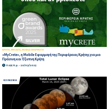
,
,
ΚΡΗΤΗ
MYCRETE
MOBILE ΕΦΑΡΜΟΓΗ
«MyCrete», η Mobile Εφαρμογή της Περιφέρειας Κρήτης για μια
Πράσινη και Έξυπνη Κρήτη
11:44 π.μ. - 20/03/2025
ΚΟΙΝΩΝΙΑ