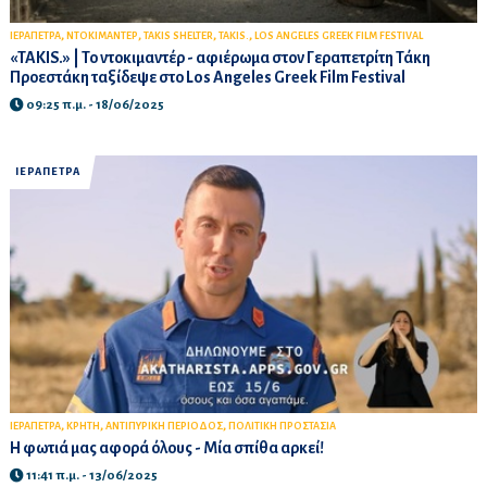
,
,
,
,
ΙΕΡΑΠΕΤΡΑ
ΝΤΟΚΙΜΑΝΤΕΡ
TAKIS SHELTER
TAKIS.
LOS ANGELES GREEK FILM FESTIVAL
«TAKIS.» | Το ντοκιμαντέρ - αφιέρωμα στον Γεραπετρίτη Τάκη
Προεστάκη ταξίδεψε στο Los Angeles Greek Film Festival
09:25 π.μ. - 18/06/2025
ΙΕΡΑΠΕΤΡΑ
,
,
,
ΙΕΡΑΠΕΤΡΑ
ΚΡΗΤΗ
ΑΝΤΙΠΥΡΙΚΗ ΠΕΡΙΟΔΟΣ
ΠΟΛΙΤΙΚΗ ΠΡΟΣΤΑΣΙΑ
Η φωτιά μας αφορά όλους - Μία σπίθα αρκεί!
11:41 π.μ. - 13/06/2025