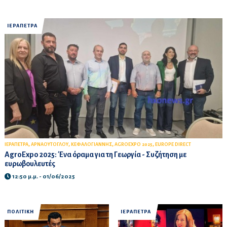
ΙΕΡΑΠΕΤΡΑ
,
,
,
,
ΙΕΡΑΠΕΤΡΑ
ΑΡΝΑΟΥΤΟΓΛΟΥ
ΚΕΦΑΛΟΓΙΑΝΝΗΣ
AGROEXPO 2025
EUROPE DIRECT
AgroExpo 2025: Ένα όραμα για τη Γεωργία - Συζήτηση με
ευρωβουλευτές
12:50 μ.μ. - 01/06/2025
ΠΟΛΙΤΙΚΗ
ΙΕΡΑΠΕΤΡΑ