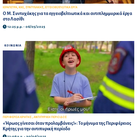
,
,
,
ΙΕΡΑΠΕΤΡΑ
ΚΚΕ
ΣΥΝΤΥΧΑΚΗΣ
ΕΓΓΕΙΟΒΕΛΤΙΩΤΙΚΑ ΕΡΓΑ
Ο Μ. Συντυχάκης για τα εγγειοβελτιωτικά και αντιπλημμυρικά έργα
στο Λασίθι
12:25 μ.μ. - 06/05/2025
ΚΟΙΝΩΝΙΑ
,
ΠΕΡΙΦΕΡΕΙΑ ΚΡΗΤΗΣ
ΑΝΤΙΠΥΡΙΚΗ ΠΕΡΙΟΔΟΣ
«Ήρωας γίνεσαι όταν προλαμβάνεις!»: Το μήνυμα της Περιφέρειας
Κρήτης για την αντιπυρική περίοδο
12:09 μ.μ. - 30/04/2025