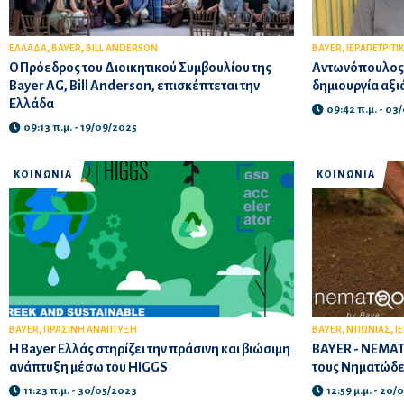
,
,
,
ΕΛΛΑΔΑ
BAYER
BILL ANDERSON
BAYER
ΙΕΡΑΠΕΤΡΙΤΙ
Ο Πρόεδρος του Διοικητικού Συμβουλίου της
Αντωνόπουλος:
Bayer AG, Bill Anderson, επισκέπτεται την
δημιουργία αξι
Ελλάδα
09:42 π.μ. - 03
09:13 π.μ. - 19/09/2025
ΚΟΙΝΩΝΙΑ
ΚΟΙΝΩΝΙΑ
,
,
,
BAYER
ΠΡΑΣΙΝΗ ΑΝΑΠΤΥΞΗ
BAYER
ΝΤΙΩΝΙΑΣ
Ι
Η Bayer Ελλάς στηρίζει την πράσινη και βιώσιμη
BAYER - NEMATO
ανάπτυξη μέσω του HIGGS
τους Νηματώδε
11:23 π.μ. - 30/05/2023
12:59 μ.μ. - 20