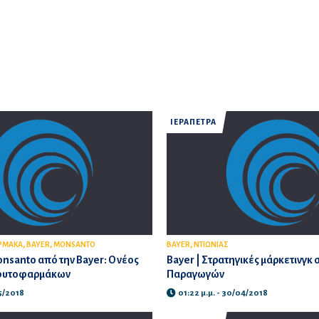
ΙΕΡΑΠΕΤΡΑ
,
,
,
ΡΜΑΚΑ
BAYER
MONSANTO
BAYER
ΝΤΙΩΝΙΑΣ
nsanto από την Bayer: Ο νέος
Bayer | Στρατηγικές μάρκετινγκ 
 φυτοφαρμάκων
Παραγωγών
05/2018
01:22 μ.μ. - 30/04/2018