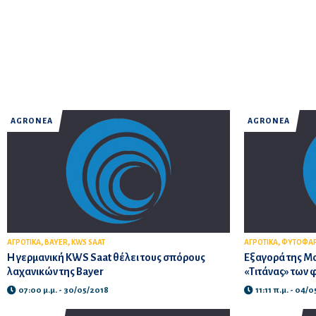
AGROΝΕΑ
AGROΝΕΑ
,
,
,
ΑΓΡΟΤΙΚΑ
BAYER
KWS SAAT
ΑΓΡΟΤΙΚΑ
ΦΥΤΟΦΑ
Η γερμανική KWS Saat θέλει τους σπόρους
Εξαγορά της Mo
λαχανικών της Bayer
«Τιτάνας» των
07:00 μ.μ. - 30/05/2018
11:11 π.μ. - 04/