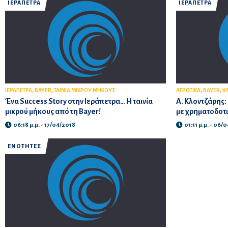
ΙΕΡΑΠΕΤΡΑ
ΙΕΡΑΠΕΤΡΑ
,
,
,
,
ΙΕΡΑΠΕΤΡΑ
BAYER
ΤΑΙΝΙΑ ΜΙΚΡΟΥ ΜΗΚΟΥΣ
ΑΓΡΟΤΙΚΑ
BAYER
Κ
Ένα Success Story στην Ιεράπετρα… Η ταινία
Α. Κλοντζάρης:
μικρού μήκους από τη Bayer!
με χρηματοδοτ
06:18 μ.μ. - 17/04/2018
01:11 μ.μ. - 06/
ΕΝΟΤΗΤΕΣ