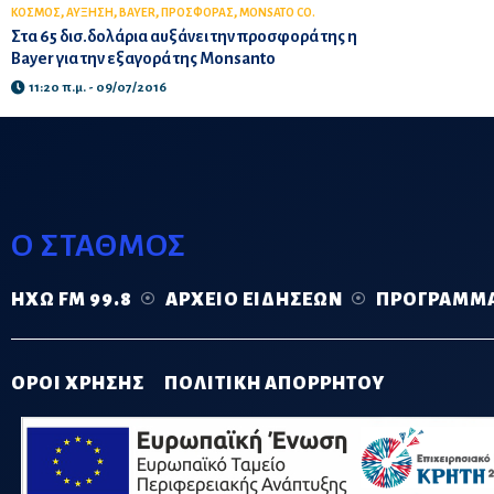
,
,
,
,
ΚΟΣΜΟΣ
ΑΥΞΗΣΗ
BAYER
ΠΡΟΣΦΟΡΑΣ
MONSATO CO.
Στα 65 δισ.δολάρια αυξάνει την προσφορά της η
Bayer για την εξαγορά της Monsanto
11:20 π.μ. - 09/07/2016
Ο ΣΤΑΘΜΟΣ
ΗΧΏ FM 99.8
ΑΡΧΕΊΟ ΕΙΔΉΣΕΩΝ
ΠΡΌΓΡΑΜΜ
ΟΡΟΙ ΧΡΗΣΗΣ
ΠΟΛΙΤΙΚΗ ΑΠΟΡΡΗΤΟΥ