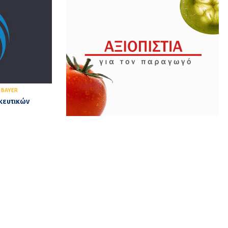
,
BAYER
κευτικών