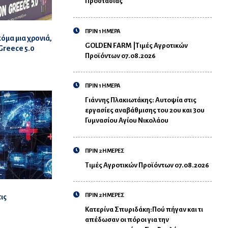
Προστασίας
ΠΡΙΝ 1 ΗΜΕΡΑ
κόμα μια χρονιά,
GOLDEN FARM |Τιμές Αγροτικών
Greece 5.0
Προϊόντων 07.08.2026
ΠΡΙΝ 1 ΗΜΕΡΑ
Γιάννης Πλακιωτάκης: Αυτοψία στις
εργασίες αναβάθμισης του 2ου και 3ου
Γυμνασίου Αγίου Νικολάου
ΠΡΙΝ 2 ΗΜΕΡΕΣ
Τιμές Αγροτικών Προϊόντων 07.08.2026
ΠΡΙΝ 2 ΗΜΕΡΕΣ
ις
Κατερίνα Σπυριδάκη:Πού πήγαν και τι
απέδωσαν οι πόροι για την