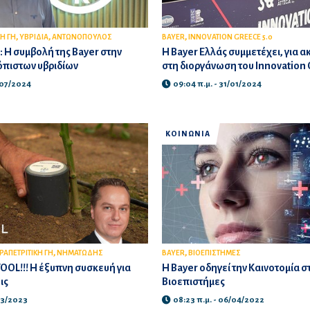
,
,
,
ΚΗ ΓΗ
ΥΒΡΙΔΙΑ
ΑΝΤΩΝΟΠΟΥΛΟΣ
BAYER
INNOVATION GREECE 5.0
 Η συμβολή της Bayer στην
Η Bayer Ελλάς συμμετέχει, για α
όπιστων υβριδίων
στη διοργάνωση του Innovation 
/07/2024
09:04 π.μ. - 31/01/2024
ΚΟΙΝΩΝΙΑ
,
,
ΕΡΑΠΕΤΡΙΤΙΚΗ ΓΗ
ΝΗΜΑΤΩΔΗΣ
BAYER
ΒΙΟΕΠΙΣΤΗΜΕΣ
OL!!! Η έξυπνη συσκευή για
Η Bayer οδηγεί την Καινοτομία στ
ις
Βιοεπιστήμες
/03/2023
08:23 π.μ. - 06/04/2022