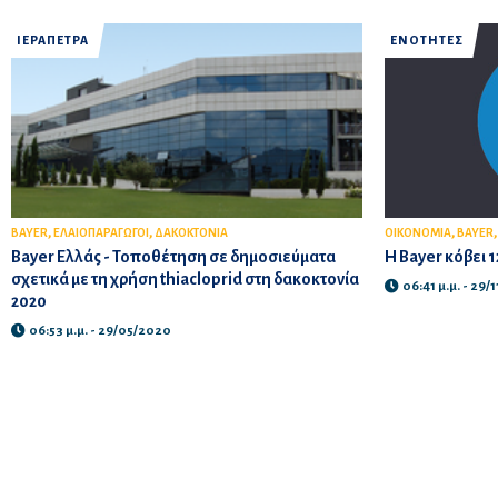
ΙΕΡΑΠΕΤΡΑ
ΕΝΟΤΗΤΕΣ
,
,
,
BAYER
ΕΛΑΙΟΠΑΡΑΓΩΓΟΙ
ΔΑΚΟΚΤΟΝΙΑ
ΟΙΚΟΝΟΜΙΑ
BAYER
Bayer Ελλάς - Τοποθέτηση σε δημοσιεύματα
Η Bayer κόβει 
σχετικά με τη χρήση thiacloprid στη δακοκτονία
06:41 μ.μ. - 29/
2020
06:53 μ.μ. - 29/05/2020