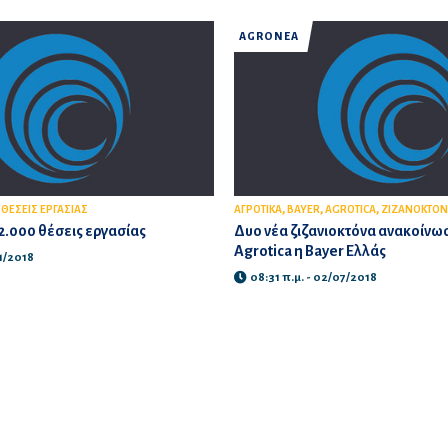
AGROΝΕΑ
,
,
,
,
ΘΕΣΕΙΣ ΕΡΓΑΣΙΑΣ
ΑΓΡΟΤΙΚΑ
BAYER
AGROTICA
ΖΙΖΑΝΟΚΤΟΝ
12.000 θέσεις εργασίας
Δυο νέα ζιζανιοκτόνα ανακοίνω
Agrotica η Bayer Ελλάς
11/2018
08:31 π.μ. - 02/07/2018