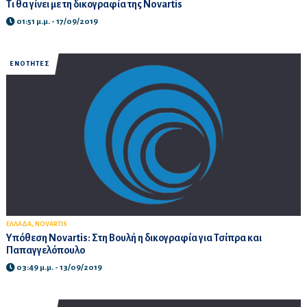
Τι θα γίνει με τη δικογραφία της Novartis
01:51 μ.μ. - 17/09/2019
ΕΝΟΤΗΤΕΣ
,
ΕΛΛΑΔΑ
NOVARTIS
Υπόθεση Novartis: Στη Βουλή η δικογραφία για Τσίπρα και
Παπαγγελόπουλο
03:49 μ.μ. - 13/09/2019