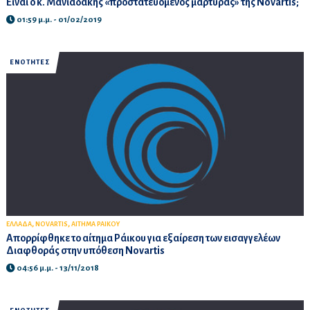
Είναι ο κ. Μανιαδάκης «προστατευόμενος μάρτυρας» της Novartis;
01:59 μ.μ. - 01/02/2019
ΕΝΟΤΗΤΕΣ
,
,
ΕΛΛΑΔΑ
NOVARTIS
ΑΙΤΗΜΑ ΡΑΙΚΟΥ
Απορρίφθηκε το αίτημα Ράικου για εξαίρεση των εισαγγελέων
Διαφθοράς στην υπόθεση Novartis
04:56 μ.μ. - 13/11/2018