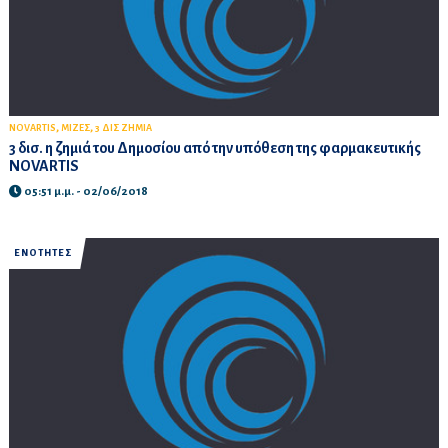
,
,
NOVARTIS
ΜΙΖΕΣ
3 ΔΙΣ ΖΗΜΙΑ
3 δισ. η ζημιά του Δημοσίου από την υπόθεση της φαρμακευτικής
NOVARTIS
05:51 μ.μ. - 02/06/2018
ΕΝΟΤΗΤΕΣ