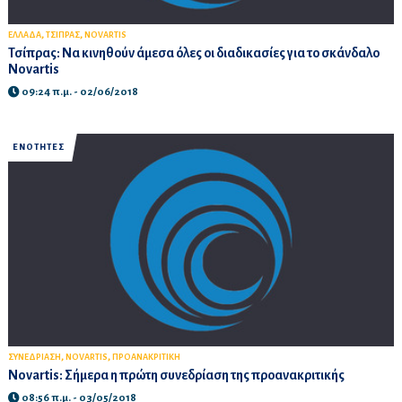
,
,
ΕΛΛΑΔΑ
ΤΣΙΠΡΑΣ
NOVARTIS
Τσίπρας: Να κινηθούν άμεσα όλες οι διαδικασίες για το σκάνδαλο
Novartis
09:24 π.μ. - 02/06/2018
ΕΝΟΤΗΤΕΣ
,
,
ΣΥΝΕΔΡΙΑΣΗ
NOVARTIS
ΠΡΟΑΝΑΚΡΙΤΙΚΗ
Novartis: Σήμερα η πρώτη συνεδρίαση της προανακριτικής
08:56 π.μ. - 03/05/2018