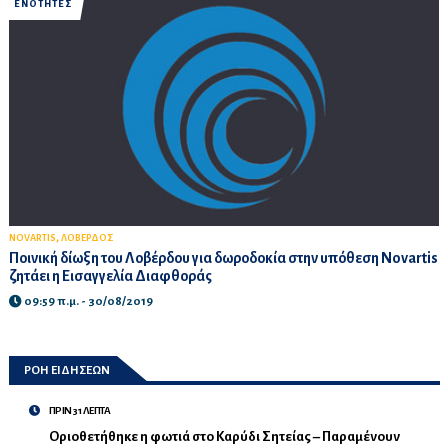
ΕΝΟΤΗΤΕΣ
,
NOVARTIS
ΛΟΒΕΡΔΟΣ
Ποινική δίωξη του Λοβέρδου για δωροδοκία στην υπόθεση Novartis
ζητάει η Εισαγγελία Διαφθοράς
09:59 π.μ. - 30/08/2019
ΡΟΗ ΕΙΔΗΣΕΩΝ
ΠΡΙΝ 31 ΛΕΠΤΑ
Οριοθετήθηκε η φωτιά στο Καρύδι Σητείας – Παραμένουν