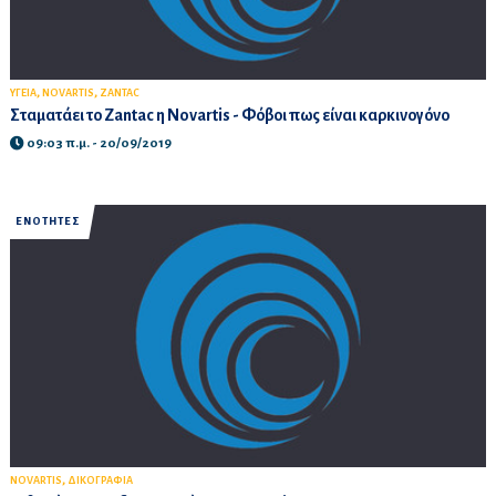
,
,
ΥΓΕΙΑ
NOVARTIS
ZANTAC
Σταματάει το Zantac η Novartis - Φόβοι πως είναι καρκινογόνο
09:03 π.μ. - 20/09/2019
ΕΝΟΤΗΤΕΣ
,
NOVARTIS
ΔΙΚΟΓΡΑΦΙΑ