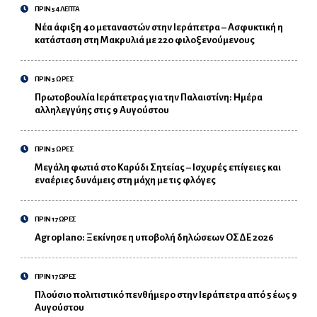
ΠΡΙΝ 54 ΛΕΠΤΑ
Νέα άφιξη 40 μεταναστών στην Ιεράπετρα – Ασφυκτική η
κατάσταση στη Μακρυλιά με 220 φιλοξενούμενους
ΠΡΙΝ 3 ΩΡΕΣ
Πρωτοβουλία Ιεράπετρας για την Παλαιστίνη: Ημέρα
αλληλεγγύης στις 9 Αυγούστου
ΠΡΙΝ 3 ΩΡΕΣ
Μεγάλη φωτιά στο Καρύδι Σητείας – Ισχυρές επίγειες και
εναέριες δυνάμεις στη μάχη με τις φλόγες
ΠΡΙΝ 17 ΩΡΕΣ
Agroplano: Ξεκίνησε η υποβολή δηλώσεων ΟΣΔΕ 2026
ΠΡΙΝ 17 ΩΡΕΣ
Πλούσιο πολιτιστικό πενθήμερο στην Ιεράπετρα από 5 έως 9
Αυγούστου