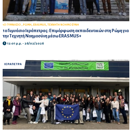
,
,
,
1Ο ΓΥΜΝΑΣΙΟ
ΡΩΜΗ
ERASMUS
ΤΕΧΝΗΤΗ ΝΟΗΜΟΣΥΝΗ
1ο Γυμνάσιο Ιεράπετρας: Επιμόρφωση εκπαιδευτικών στη Ρώμη για
την Τεχνητή Νοημοσύνη μέσω ERASMUS+
12:01 μ.μ. - 26/02/2026
ΙΕΡΑΠΕΤΡΑ