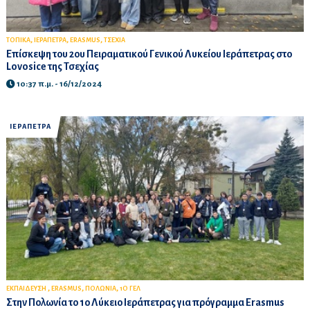
,
,
,
ΤΟΠΙΚΑ
ΙΕΡΑΠΕΤΡΑ
ERASMUS
ΤΣΕΧΙΑ
Επίσκεψη του 2ου Πειραματικού Γενικού Λυκείου Ιεράπετρας στο
Lovosice της Τσεχίας
10:37 π.μ. - 16/12/2024
ΙΕΡΑΠΕΤΡΑ
,
,
,
ΕΚΠΑΙΔΕΥΣΗ
ERASMUS
ΠΟΛΩΝΙΑ
1Ο ΓΕΛ
Στην Πολωνία το 1ο Λύκειο Ιεράπετρας για πρόγραμμα Erasmus