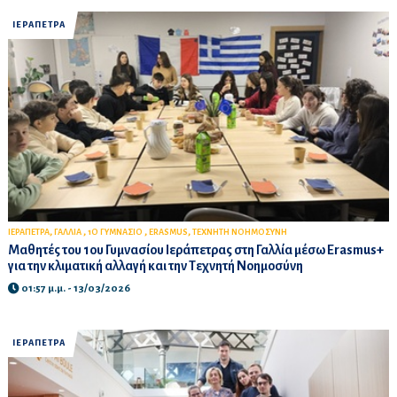
ΙΕΡΑΠΕΤΡΑ
,
,
,
,
ΙΕΡΑΠΕΤΡΑ
ΓΑΛΛΙΑ
1Ο ΓΥΜΝΑΣΙΟ
ERASMUS
ΤΕΧΝΗΤΗ ΝΟΗΜΟΣΥΝΗ
Μαθητές του 1ου Γυμνασίου Ιεράπετρας στη Γαλλία μέσω Erasmus+
για την κλιματική αλλαγή και την Τεχνητή Νοημοσύνη
01:57 μ.μ. - 13/03/2026
ΙΕΡΑΠΕΤΡΑ