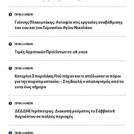
ΠΡΙΝ 1 ΗΜΕΡΑ
Γιάννης Πλακιωτάκης: Αυτοψία στις εργασίες αναβάθμισης
του 2ου και 3ου Γυμνασίου Αγίου Νικολάου
ΠΡΙΝ 1 ΗΜΕΡΑ
Τιμές Αγροτικών Προϊόντων 07.08.2026
ΠΡΙΝ 1 ΗΜΕΡΑ
Κατερίνα Σπυριδάκη:Πού πήγαν και τι απέδωσαν οι πόροι
για την πυροπροστασία; – Στη Βουλή ο απολογισμός από το
2019 έως σήμερα
ΠΡΙΝ 1 ΗΜΕΡΑ
ΔΕΔΔΗΕ Ιεράπετρας: Διακοπή ρεύματος το Σάββατο 8
Αυγούστου σε πολλές περιοχές
ΠΡΙΝ 1 ΗΜΕΡΑ