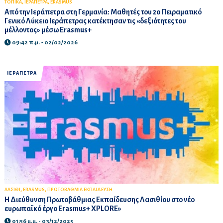
,
,
ΤΟΠΙΚΑ
ΙΕΡΑΠΕΤΡΑ
ERASMUS
Από την Ιεράπετρα στη Γερμανία: Μαθητές του 2ο Πειραματικό
Γενικό Λύκειο Ιεράπετρας κατέκτησαν τις «δεξιότητες του
μέλλοντος» μέσω Erasmus+
09:42 π.μ. - 02/02/2026
ΙΕΡΑΠΕΤΡΑ
,
,
ΛΑΣΙΘΙ
ERASMUS
ΠΡΩΤΟΒΑΘΜΙΑ ΕΚΠΑΙΔΕΥΣΗ
Η Διεύθυνση Πρωτοβάθμιας Εκπαίδευσης Λασιθίου στο νέο
ευρωπαϊκό έργο Erasmus+ XPLORE»
01:56 μ.μ. - 03/12/2025