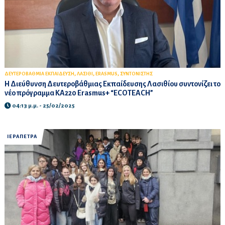
,
,
,
ΔΕΥΤΕΡΟΒΑΘΜΙΑ ΕΚΠΑΙΔΕΥΣΗ
ΛΑΣΙΘΙ
ERASMUS
ΣΥΝΤΟΝΙΣΤΗΣ
Η Διεύθυνση Δευτεροβάθμιας Εκπαίδευσης Λασιθίου συντονίζει το
νέο πρόγραμμα ΚΑ220 Erasmus+ “ECOTEACH”
04:13 μ.μ. - 25/02/2025
ΙΕΡΑΠΕΤΡΑ