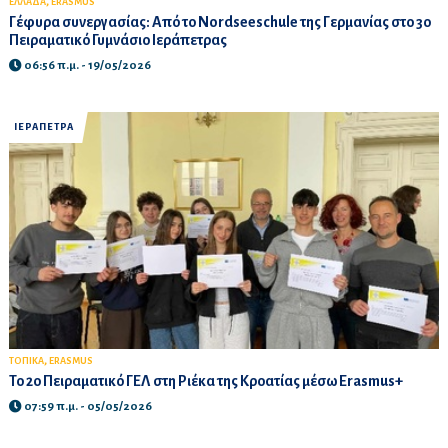
,
ΕΛΛΑΔΑ
ERASMUS
Γέφυρα συνεργασίας: Από το Nordseeschule της Γερμανίας στο 3ο
Πειραματικό Γυμνάσιο Ιεράπετρας
06:56 π.μ. - 19/05/2026
ΙΕΡΑΠΕΤΡΑ
,
ΤΟΠΙΚΑ
ERASMUS
Το 2ο Πειραματικό ΓΕΛ στη Ριέκα της Κροατίας μέσω Erasmus+
07:59 π.μ. - 05/05/2026