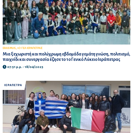
,
ERASMUS
1Ο ΓΕΛ ΙΕΡΑΠΕΤΡΑΣ
Μια ξεχωριστή και πολύχρωμη εβδομάδα γεμάτη γνώση, πολιτισμό,
παιχνίδι και συνεργασία έζησε το 1ο Γενικό Λύκειο Ιεράπετρας
07:51 μ.μ. - 18/04/2025
ΙΕΡΑΠΕΤΡΑ