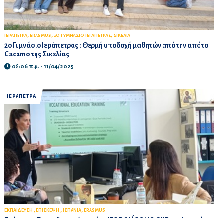
,
,
,
ΙΕΡΑΠΕΤΡΑ
ERASMUS
2Ο ΓΥΜΝΑΣΙΟ ΙΕΡΑΠΕΤΡΑΣ
ΣΙΚΕΛΙΑ
2ο Γυμνάσιο Ιεράπετρας : Θερμή υποδοχή μαθητών από την από το
Cacamo της Σικελίας
08:06 π.μ. - 11/04/2025
ΙΕΡΑΠΕΤΡΑ
,
,
,
ΕΚΠΑΙΔΕΥΣΗ
ΕΠΙΣΚΕΨΗ
ΙΣΠΑΝΙΑ
ERASMUS