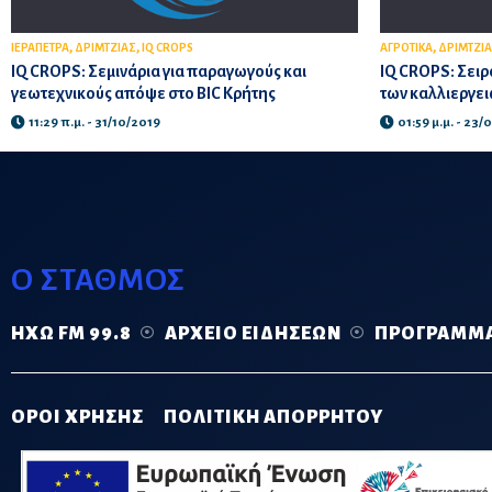
,
,
,
ΙΕΡΑΠΕΤΡΑ
ΔΡΙΜΤΖΙΑΣ
IQ CROPS
ΑΓΡΟΤΙΚΑ
ΔΡΙΜΤΖΙ
IQ CROPS: Σεμινάρια για παραγωγούς και
IQ CROPS: Σειρ
γεωτεχνικούς απόψε στο BIC Κρήτης
των καλλιεργε
11:29 π.μ. - 31/10/2019
01:59 μ.μ. - 23/
Ο ΣΤΑΘΜΟΣ
ΗΧΏ FM 99.8
ΑΡΧΕΊΟ ΕΙΔΉΣΕΩΝ
ΠΡΌΓΡΑΜΜ
ΟΡΟΙ ΧΡΗΣΗΣ
ΠΟΛΙΤΙΚΗ ΑΠΟΡΡΗΤΟΥ