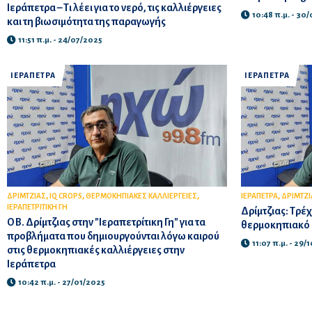
Ιεράπετρα – Τι λέει για το νερό, τις καλλιέργειες
10:48 π.μ. - 30
και τη βιωσιμότητα της παραγωγής
11:51 π.μ. - 24/07/2025
ΙΕΡΑΠΕΤΡΑ
ΙΕΡΑΠΕΤΡΑ
,
,
,
,
ΔΡΙΜΤΖΙΑΣ
IQ CROPS
ΘΕΡΜΟΚΗΠΙΑΚΕΣ ΚΑΛΛΙΕΡΓΕΙΕΣ
ΙΕΡΑΠΕΤΡΑ
ΔΡΙΜΤΖΙ
ΙΕΡΑΠΕΤΡΙΤΙΚΗ ΓΗ
Δρίμτζιας: Τρέ
Ο Β. Δρίμτζιας στην "Ιεραπετρίτικη Γη" για τα
θερμοκηπιακό
προβλήματα που δημιουργούνται λόγω καιρού
11:07 π.μ. - 29/
στις θερμοκηπιακές καλλιέργειες στην
Ιεράπετρα
10:42 π.μ. - 27/01/2025