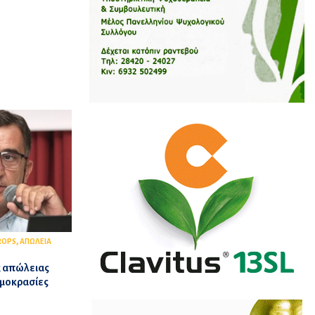
,
ROPS
ΑΠΩΛΕΙΑ
ς απώλειας
ρμοκρασίες