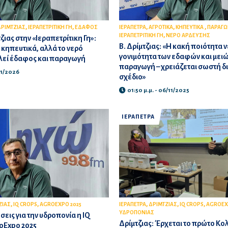
,
,
,
,
,
ΡΙΜΤΖΙΑΣ
ΙΕΡΑΠΕΤΡΙΤΙΚΗ ΓΗ
ΕΔΑΦΟΣ
ΙΕΡΑΠΕΤΡΑ
ΑΓΡΟΤΙΚΑ
ΚΗΠΕΥΤΙΚΑ
ΠΑΡΑΓΩ
,
ΙΕΡΑΠΕΤΡΙΤΙΚΗ ΓΗ
ΝΕΡΟ ΑΡΔΕΥΣΗΣ
ιας στην «Ιεραπετρίτικη Γη»:
Β. Δρίμτζιας: «Η κακή ποιότητα 
 κηπευτικά, αλλά το νερό
γονιμότητα των εδαφών και μειώ
λεί έδαφος και παραγωγή
παραγωγή – χρειάζεται σωστή δι
01/2026
σχέδιο»
01:50 μ.μ. - 06/11/2025
ΙΕΡΑΠΕΤΡΑ
,
,
,
,
,
ΖΙΑΣ
IQ CROPS
AGROEXPO 2025
ΙΕΡΑΠΕΤΡΑ
ΔΡΙΜΤΖΙΑΣ
IQ CROPS
AGROEX
ΥΔΡΟΠΟΝΙΑΣ
εις για την υδροπονία η IQ
Δρίμτζιας: Έρχεται το πρώτο Κο
oExpo 2025