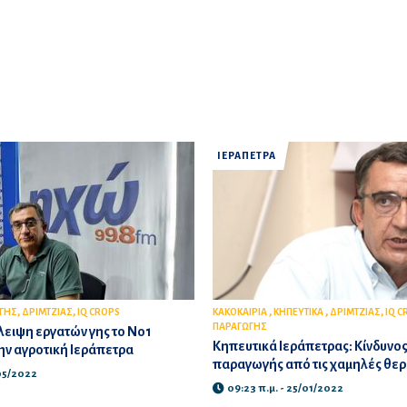
ΙΕΡΑΠΕΤΡΑ
,
,
,
,
,
 ΓΗΣ
ΔΡΙΜΤΖΙΑΣ
IQ CROPS
ΚΑΚΟΚΑΙΡΙΑ
ΚΗΠΕΥΤΙΚΑ
ΔΡΙΜΤΖΙΑΣ
IQ C
ΠΑΡΑΓΩΓΗΣ
λλειψη εργατών γης το Νο1
Κηπευτικά Ιεράπετρας: Κίνδυνο
ην αγροτική Ιεράπετρα
παραγωγής από τις χαμηλές θε
/05/2022
09:23 π.μ. - 25/01/2022