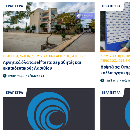
ΙΕΡΑΠΕΤΡΑ
ΙΕΡΑΠΕΤΡΑ
,
,
,
,
,
ΙΕΡΑΠΕΤΡΑ
ΛΥΚΕΙΑ
ΔΡΙΜΤΖΙΑΣ
ΚΑΤΣΑΓΚΟΛΗΣ
SELF TESTS
ΔΡΙΜΤΖΙΑΣ
IQ CROP
,
ΠΕΡΙΟΔΟΣ
ΙΩΣΕΙΣ 
Αρνητικά όλα τα self tests σε μαθητές και
Δρίμτζιας: Οι π
εκπαιδευτικούς Λασιθίου
καλλιεργητική
09:01 π.μ. - 12/04/2021
11:18 π.μ. - 09/
ΙΕΡΑΠΕΤΡΑ
ΙΕΡΑΠΕΤΡΑ