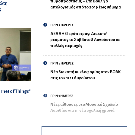
πυροπροστασία; – Στη Βουλή ο
ρώτη
απολογισμός από το 2019 έως σήμερα
5
ΠΡΙΝ 2 ΗΜΕΡΕΣ
ΔΕΔΔΗΕ Ιεράπετρας: Διακοπή
ρεύματος το Σάββατο 8 Αυγούστου σε
πολλές περιοχές
ΠΡΙΝ 2 ΗΜΕΡΕΣ
Νέα διακοπή κυκλοφορίας στον ΒΟΑΚ
στις 10 και 11 Αυγούστου
rnet of Things”
ΠΡΙΝ 3 ΗΜΕΡΕΣ
Νέες αίθουσες στο Μουσικό Σχολείο
Λασιθίου για τη νέα σχολική χρονιά