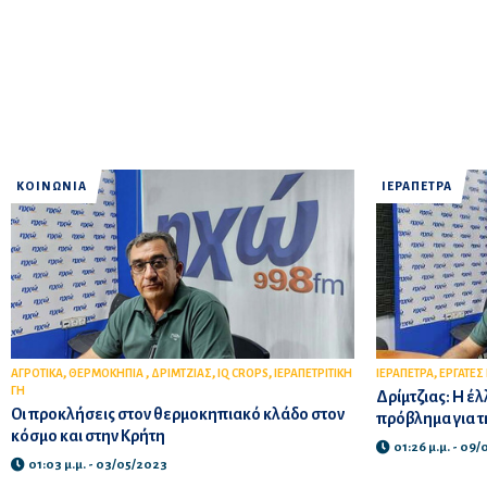
ΚΟΙΝΩΝΙΑ
ΙΕΡΑΠΕΤΡΑ
,
,
,
,
,
ΑΓΡΟΤΙΚΑ
ΘΕΡΜΟΚΗΠΙΑ
ΔΡΙΜΤΖΙΑΣ
IQ CROPS
ΙΕΡΑΠΕΤΡΙΤΙΚΗ
ΙΕΡΑΠΕΤΡΑ
ΕΡΓΑΤΕΣ
ΓΗ
Δρίμτζιας: Η έ
Οι προκλήσεις στον θερμοκηπιακό κλάδο στον
πρόβλημα για τ
κόσμο και στην Κρήτη
01:26 μ.μ. - 09
01:03 μ.μ. - 03/05/2023