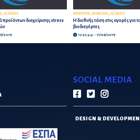
,
,
,
ΑΣ
IQ CROPS
ΙΕΡΑΠΕΤΡΑ
ΔΡΙΜΤΖΙΑΣ
IQ CROPS
ά προϊόντων διαχείρισης stress
Η διεθνής τάση στις αγορές για τ
ιών
βιοδιεγέρτες
09/2019
12:52 μ.μ. - 11/04/2019
SOCIAL MEDIA
Α
DESIGN & DEVELOPMEN