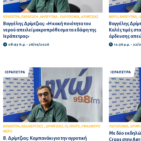
,
,
,
,
,
,
ΙΕΡΑΠΕΤΡΑ
ΠΑΡΑΓΩΓΗ
ΚΗΠΕΥΤΙΚΑ
ΥΔΡΟΠΟΝΙΑ
ΔΡΙΜΤΖΙΑΣ
ΝΕΡΟ
ΚΗΠΕΥΤΙΚΑ
Δ
Βαγγέλης Δρίμτζιας: «Η κακή ποιότητα του
Βαγγέλης Δρίμτζ
νερού απειλεί μακροπρόθεσμα τα εδάφη της
Καλές τιμές στα
Ιεράπετρας»
άρδευσης απει
08:43 π.μ. - 26/05/2026
12:36 μ.μ. - 22/
ΙΕΡΑΠΕΤΡΑ
ΙΕΡΑΠΕΤΡΑ
,
,
,
,
,
ΙΕΡΑΠΕΤΡΑ
ΚΑΛΛΙΕΡΓΕΙΕΣ
ΔΡΙΜΤΖΙΑΣ
IQ CROPS
ΥΦΑΛΜΥΡΟ
ΥΔΡΟΠΟΝΙΑ
ΔΡΙΜΤ
ΝΕΡΟ
Με δύο εκδηλώσ
Β. Δρίμτζιας: Καμπανάκι για την αγροτική
Crops στην Agr