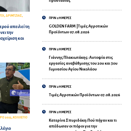
Προστασίας
,
,
ΓΟΙ
ΔΡΙΜΤΖΙΑΣ
ΠΡΙΝ 2 ΗΜΕΡΕΣ
GOLDEN FARM |Τιμές Αγροτικών
νερού απειλεί τη
Προϊόντων 07.08.2026
νει την
αχείριση και
ΠΡΙΝ 2 ΗΜΕΡΕΣ
Γιάννης Πλακιωτάκης: Αυτοψία στις
εργασίες αναβάθμισης του 2ου και 3ου
Γυμνασίου Αγίου Νικολάου
ΠΡΙΝ 2 ΗΜΕΡΕΣ
Τιμές Αγροτικών Προϊόντων 07.08.2026
ΠΡΙΝ 2 ΗΜΕΡΕΣ
,
PO 2025
ΚΟΛΛΕΓΙΟ
Κατερίνα Σπυριδάκη:Πού πήγαν και τι
απέδωσαν οι πόροι για την
λλέγιο