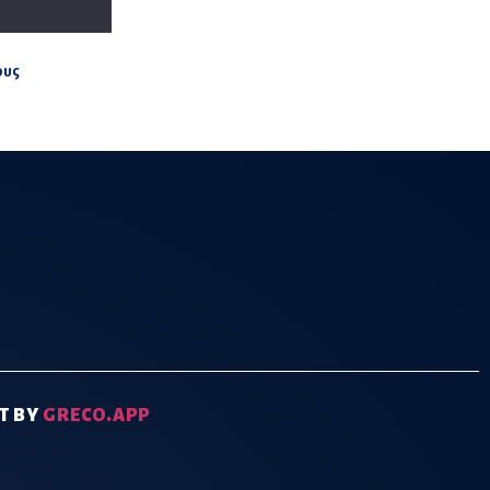
ους
T BY
GRECO.APP