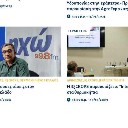
Υδροπονίας στην Ιεράπετρα - Π
/05/2025
παρουσίαση στην AgroExpo 202
12:53 μ.μ. - 15/05/2025
ΙΕΡΑΠΕΤΡΑ
,
,
,
,
ΑΣ
IQ CROPS
ΘΕΡΜΟΚΗΠΙΑΚΟΣ ΚΛΑΔΟΣ
ΔΡΙΜΤΖΙΑΣ
IQ CROPS
ΙΕΡΑΠΕΤΡΙΤΙΚΗ ΓΗ
χουσες τάσεις στον
Η IQ CROPS παρουσιάζει το “Inte
 κλάδο
στα θερμοκήπια
10/2024
08:55 π.μ. - 30/10/2023