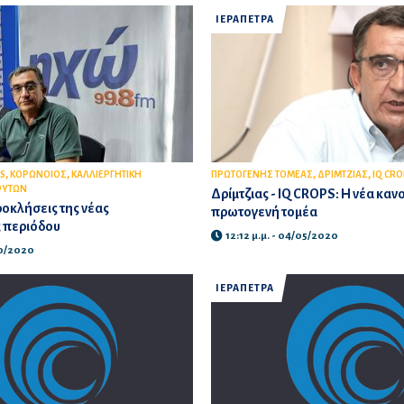
ΙΕΡΑΠΕΤΡΑ
,
,
,
,
S
ΚΟΡΩΝΟΙΟΣ
ΚΑΛΛΙΕΡΓΗΤΙΚΗ
ΠΡΩΤΟΓΕΝΗΣ ΤΟΜΕΑΣ
ΔΡΙΜΤΖΙΑΣ
IQ CRO
ΦΥΤΩΝ
Δρίμτζιας - IQ CROPS: Η νέα καν
ροκλήσεις της νέας
πρωτογενή τομέα
ς περιόδου
12:12 μ.μ. - 04/05/2020
10/2020
ΙΕΡΑΠΕΤΡΑ