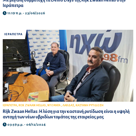
Ιεράπετρα
11:19 π.μ. - 23/06/2026
ΙΕΡΑΠΕΤΡΑ
,
,
,
,
ΙΕΡΑΠΕΤΡΑ
RIJK ZWAAN HELLAS
ΝΤΟΜΑΤΑ
ΛΑΒΔΑΣ
ΚΑΣΤΑΝΗ ΡΥΤΙΔΩΣΗ
Rijk Zwaan Hellas: Η λύση για την καστανή ρυτίδωση είναι η υψηλή
αντοχή των νέων υβριδίων τομάτας της εταιρείας μας
03:59 μ.μ. - 06/12/2024