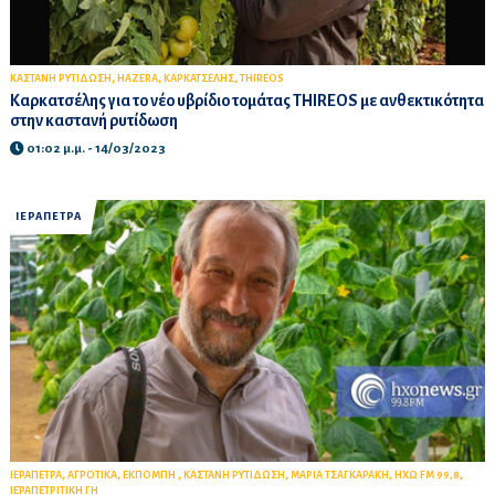
,
,
,
ΚΑΣΤΑΝΗ ΡΥΤΙΔΩΣΗ
HAZERA
ΚΑΡΚΑΤΣΕΛΗΣ
THIREOS
Καρκατσέλης για το νέο υβρίδιο τομάτας THIREOS με ανθεκτικότητα
στην καστανή ρυτίδωση
01:02 μ.μ. - 14/03/2023
ΙΕΡΑΠΕΤΡΑ
,
,
,
,
,
,
ΙΕΡΑΠΕΤΡΑ
ΑΓΡΟΤΙΚΑ
ΕΚΠΟΜΠΗ
ΚΑΣΤΑΝΗ ΡΥΤΙΔΩΣΗ
ΜΑΡΙΑ ΤΣΑΓΚΑΡΑΚΗ
HXΩ FM 99,8
ΙΕΡΑΠΕΤΡΙΤΙΚΗ ΓΗ