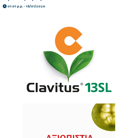
01:01 μ.μ. - 16/01/2020