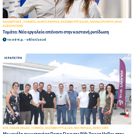
,
,
,
,
,
ΚΑΛΛΙΕΡΓΕΙΕΣ
ΤΟΜΑΤΕΣ
ΚΟΝΤΟΣΦΥΡΗΣ
ΚΑΣΤΑΝΗ ΡΥΤΙΔΩΣΗ
ΠΑΠΑΔΟΠΟΥΛΟΥ
BIOS
AGROSYSTEMS
Τομάτα: Νέα εργαλεία απέναντι στην καστανή ρυτίδωση
10:09 π.μ. - 08/07/2026
ΙΕΡΑΠΕΤΡΑ
,
,
,
,
RIJK ZWAAN HELLAS
ΤΟΜΑΤΕΣ
ΚΑΣΤΑΝΗ ΡΥΤΙΔΩΣΗ
ΝΕΑ ΥΒΡΙΔΙΑ
DEMO DAYS
Με μεγάλη συμμετοχή τα Demo Days της Rijk Zwaan Hellas στην