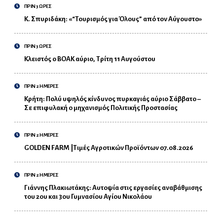
ΠΡΙΝ 3 ΩΡΕΣ
Κ. Σπυριδάκη: «“Τουρισμός για Όλους” από τον Αύγουστο»
ΠΡΙΝ 3 ΩΡΕΣ
Κλειστός ο ΒΟΑΚ αύριο, Τρίτη 11 Αυγούστου
ΠΡΙΝ 2 ΗΜΕΡΕΣ
Κρήτη: Πολύ υψηλός κίνδυνος πυρκαγιάς αύριο Σάββατο –
Σε επιφυλακή ο μηχανισμός Πολιτικής Προστασίας
ΠΡΙΝ 2 ΗΜΕΡΕΣ
GOLDEN FARM |Τιμές Αγροτικών Προϊόντων 07.08.2026
ΠΡΙΝ 2 ΗΜΕΡΕΣ
Γιάννης Πλακιωτάκης: Αυτοψία στις εργασίες αναβάθμισης
του 2ου και 3ου Γυμνασίου Αγίου Νικολάου