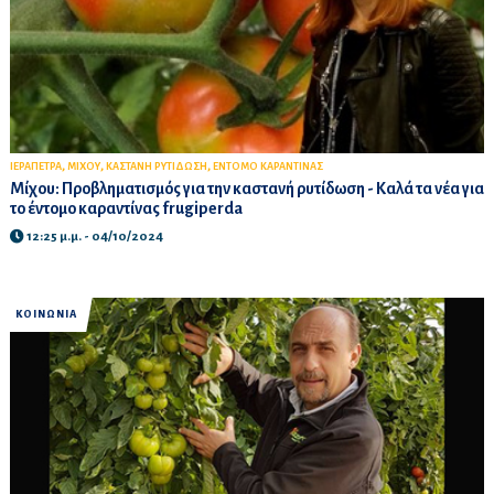
,
,
,
ΙΕΡΑΠΕΤΡΑ
ΜΙΧΟΥ
ΚΑΣΤΑΝΗ ΡΥΤΙΔΩΣΗ
ΕΝΤΟΜΟ ΚΑΡΑΝΤΙΝΑΣ
Μίχου: Προβληματισμός για την καστανή ρυτίδωση - Καλά τα νέα για
το έντομο καραντίνας frugiperda
12:25 μ.μ. - 04/10/2024
ΚΟΙΝΩΝΙΑ