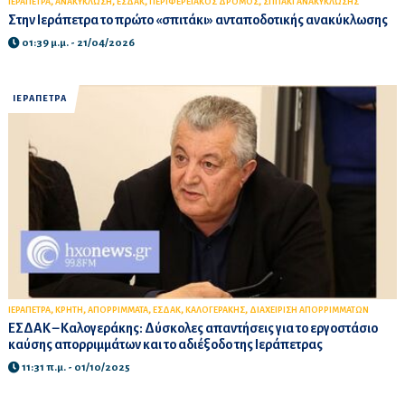
,
,
,
,
ΙΕΡΑΠΕΤΡΑ
ΑΝΑΚΥΚΛΩΣΗ
ΕΣΔΑΚ
ΠΕΡΙΦΕΡΕΙΑΚΟΣ ΔΡΟΜΟΣ
ΣΠΙΤΑΚΙ ΑΝΑΚΥΚΛΩΣΗΣ
Στην Ιεράπετρα το πρώτο «σπιτάκι» ανταποδοτικής ανακύκλωσης
01:39 μ.μ. - 21/04/2026
ΙΕΡΑΠΕΤΡΑ
,
,
,
,
,
ΙΕΡΑΠΕΤΡΑ
ΚΡΗΤΗ
ΑΠΟΡΡΙΜΜΑΤΑ
ΕΣΔΑΚ
ΚΑΛΟΓΕΡΑΚΗΣ
ΔΙΑΧΕΙΡΙΣΗ ΑΠΟΡΡΙΜΜΑΤΩΝ
ΕΣΔΑΚ – Καλογεράκης: Δύσκολες απαντήσεις για το εργοστάσιο
καύσης απορριμμάτων και το αδιέξοδο της Ιεράπετρας
11:31 π.μ. - 01/10/2025