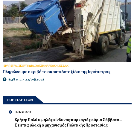
,
,
,
ΙΕΡΑΠΕΤΡΑ
ΣΚΟΥΠΙΔΙΑ
ΧΑΤΖΗΜΑΡΚΑΚΗ
ΕΣΔΑΚ
Πληρώνουμε ακριβά τα σκουπιδοταξίδια της Ιεράπετρας
11:38 π.μ. - 22/04/2021
ΡΟΗ ΕΙΔΗΣΕΩΝ
ΠΡΙΝ 11 ΩΡΕΣ
Κρήτη: Πολύ υψηλός κίνδυνος πυρκαγιάς αύριο Σάββατο –
Σε επιφυλακή ο μηχανισμός Πολιτικής Προστασίας