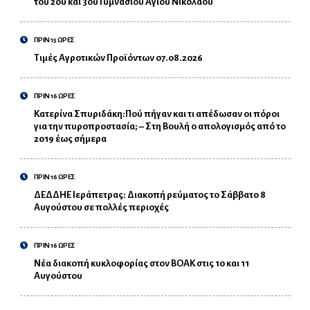
του 2ου και 3ου Γυμνασίου Αγίου Νικολάου
ΠΡΙΝ 15 ΩΡΕΣ
Τιμές Αγροτικών Προϊόντων 07.08.2026
ΠΡΙΝ 16 ΩΡΕΣ
Κατερίνα Σπυριδάκη:Πού πήγαν και τι απέδωσαν οι πόροι
για την πυροπροστασία; – Στη Βουλή ο απολογισμός από το
2019 έως σήμερα
ΠΡΙΝ 16 ΩΡΕΣ
ΔΕΔΔΗΕ Ιεράπετρας: Διακοπή ρεύματος το Σάββατο 8
Αυγούστου σε πολλές περιοχές
ΠΡΙΝ 16 ΩΡΕΣ
Νέα διακοπή κυκλοφορίας στον ΒΟΑΚ στις 10 και 11
Αυγούστου