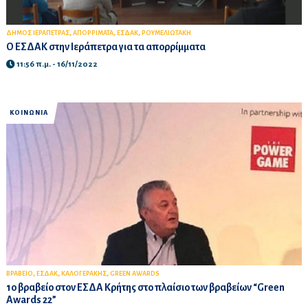
,
,
,
ΔΗΜΟΣ ΙΕΡΑΠΕΤΡΑΣ
ΑΠΟΡΡΙΜΑΤΑ
ΕΣΔΑΚ
ΡΟΥΜΕΛΙΩΤΑΚΗ
Ο ΕΣΔΑΚ στην Ιεράπετρα για τα απορρίμματα
11:56 π.μ. - 16/11/2022
ΚΟΙΝΩΝΙΑ
,
,
,
ΒΡΑΒΕΙΟ
ΕΣΔΑΚ
ΚΑΛΟΓΕΡΑΚΗΣ
GREEN AWARDS
1ο βραβείο στον ΕΣΔΑ Κρήτης στο πλαίσιο των βραβείων “Green
Awards 22”