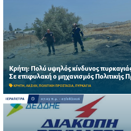
Κρήτη: Πολύ υψηλός κίνδυνος πυρκαγιάς
Σε επιφυλακή ο μηχανισμός Πολιτικής Προστασίας λόγω πολύ 
Σε επιφυλακή ο μηχανισμός Πολιτικής 
στην Κρήτη το Σάββατο 8 Αυγούστου – Απαγορεύονται η χρήση 
δασικές περιοχές, μεταξύ των οποίω...
ΚΡΗΤΗ
,
ΛΑΣΙΘΙ
,
ΠΟΛΙΤΙΚΗ ΠΡΟΣΤΑΣΙΑ
,
ΠΥΡΚΑΓΙΑ
ΙΕΡΑΠΕΤΡΑ
07:03 π.μ. - 07/08/2026