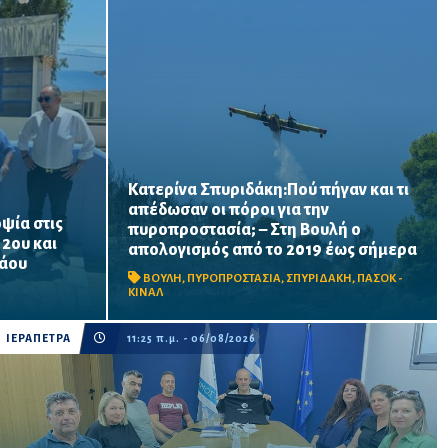
Κατερίνα Σπυριδάκη:Πού πήγαν και τι
απέδωσαν οι πόροι για την
ψία στις
πυροπροστασία; – Στη Βουλή ο
ατος
Το ΠΑΣΟΚ ζητά πλήρη απολογισμό των
 2ου και
απολογισμός από το 2019 έως σήμερα
ται να
χρηματοδοτήσεων από το 2019, στοιχεία
λάου
α σχολική
για τα προγράμματα «ΑΙΓΙΣ» και AntiNero,
ΒΟΥΛΗ
,
ΠΥΡΟΠΡΟΣΤΑΣΙΑ
,
ΣΠΥΡΙΔΑΚΗ
,
ΠΑΣΟΚ -
νίσεις
καθώς και απαντήσεις για προσωπικό,
ΚΙΝΑΛ
οχήματα, ε...
ΙΕΡΑΠΕΤΡΑ
11:25 π.μ. - 06/08/2026