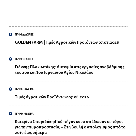
ΠΡΙΝ 22 ΩΡΕΣ
GOLDEN FARM |Τιμές Αγροτικών Προϊόντων 07.08.2026
ΠΡΙΝ 22 ΩΡΕΣ
Γιάννης Πλακιωτάκης: Αυτοψία στις εργασίες αναβάθμισης
του 2ου και 3ου Γυμνασίου Αγίου Νικολάου
ΠΡΙΝ 1 ΗΜΕΡΑ
Τιμές Αγροτικών Προϊόντων 07.08.2026
ΠΡΙΝ 1 ΗΜΕΡΑ
Κατερίνα Σπυριδάκη:Πού πήγαν και τι απέδωσαν οι πόροι
για την πυροπροστασία; – Στη Βουλή ο απολογισμός από το
2019 έως σήμερα