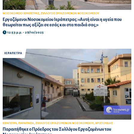
,
NΟΣΟΚΟΜΕΙΟ ΙΕΡΑΠΕΤΡΑΣ
ΣΥΛΛΟΓΟΣ ΕΡΓΑΖΟΜΕΝΩΝ ΝΟΣΟΚΟΜΕΙΟΥ
Εργαζόμενοι Νοσοκομείου Ιεράπετρας:«Αυτή είναι η υγεία που
θεωρείται πως αξίζει σε εσάς και στα παιδιά σας;»
12:53 μ.μ. - 29/10/2025
ΙΕΡΑΠΕΤΡΑ
,
,
,
ΙΕΡΑΠΕΤΡΑ
ΠΑΡΑΙΤΗΣΗ
ΣΥΛΛΟΓΟΣ ΕΡΓΑΖΟΜΕΝΩΝ ΝΟΣΟΚΟΜΕΙΟΥ
ΧΡΙΣΤΟΥΔΗΣ
Παραιτήθηκε ο Πρόεδρος του Συλλόγου Εργαζομένων του