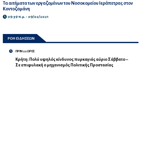
Τα αιτήματα των εργαζομένων του Νοσοκομείου Ιεράπετρας στον
Κοντοζαμάνη
09:39 π.μ. - 09/02/2021
ΡΟΗ ΕΙΔΗΣΕΩΝ
ΠΡΙΝ 22 ΩΡΕΣ
Κρήτη: Πολύ υψηλός κίνδυνος πυρκαγιάς αύριο Σάββατο –
Σε επιφυλακή ο μηχανισμός Πολιτικής Προστασίας