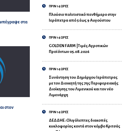
ΠΡΙΝ 14 ΩΡΕΣ
Πλούσιο πολιτιστικό πενθήμερο στην
Ιεράπετρα από 5 έως 9 Αυγούστου
ύ υπέγραψε στα
ΠΡΙΝ 14 ΩΡΕΣ
GOLDEN FARM |Τιμές Αγροτικών
Προϊόντων 05.08.2026
ΠΡΙΝ 14 ΩΡΕΣ
Συνάντηση του Δημάρχου Ιεράπετρας
με τον Διοικητή της 7ης Περιφερειακής
Διοίκησης του Λιμενικού και τον νέο
Λιμενάρχη
και στον
ΠΡΙΝ 14 ΩΡΕΣ
ΔΕΔΔΗΕ :Ολιγόλεπτες διακοπές
κυκλοφορίας κοντά στον κόμβο Κριτσάς