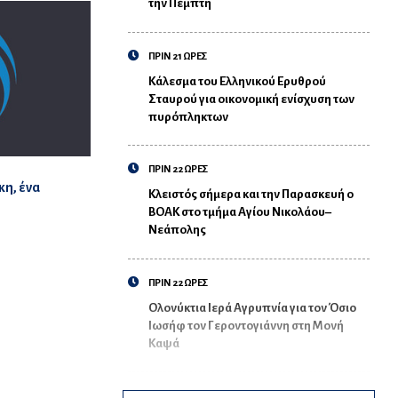
την Πέμπτη
ΠΡΙΝ 21 ΩΡΕΣ
Κάλεσμα του Ελληνικού Ερυθρού
Σταυρού για οικονομική ενίσχυση των
πυρόπληκτων
ΠΡΙΝ 22 ΩΡΕΣ
κη, ένα
Κλειστός σήμερα και την Παρασκευή ο
ΒΟΑΚ στο τμήμα Αγίου Νικολάου–
Νεάπολης
ΠΡΙΝ 22 ΩΡΕΣ
Ολονύκτια Ιερά Αγρυπνία για τον Όσιο
Ιωσήφ τον Γεροντογιάννη στη Μονή
Καψά