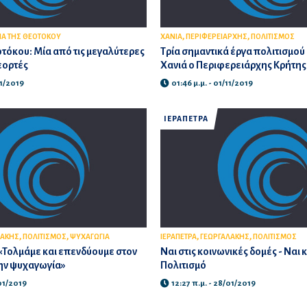
,
,
ΙΑ ΤΗΣ ΘΕΟΤΟΚΟΥ
ΧΑΝΙΑ
ΠΕΡΙΦΕΡΕΙΑΡΧΗΣ
ΠΟΛΙΤΙΣΜΟΣ
οτόκου: Μία από τις μεγαλύτερες
Τρία σημαντικά έργα πολιτισμο
εορτές
Χανιά ο Περιφερειάρχης Κρήτης
11/2019
01:46 μ.μ. - 01/11/2019
ΙΕΡΑΠΕΤΡΑ
,
,
,
,
ΛΑΚΗΣ
ΠΟΛΙΤΙΣΜΟΣ
ΨΥΧΑΓΩΓΙΑ
ΙΕΡΑΠΕΤΡΑ
ΓΕΩΡΓΑΛΑΚΗΣ
ΠΟΛΙΤΙΣΜΟΣ
«Τολμάμε και επενδύουμε στον
Ναι στις κοινωνικές δομές - Ναι 
την ψυχαγωγία»
Πολιτισμό
/01/2019
12:27 π.μ. - 28/01/2019