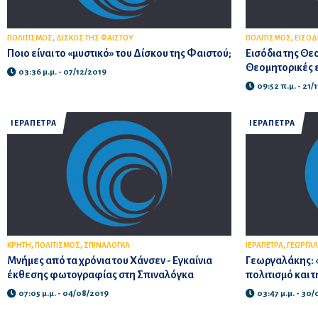
,
,
ΠΟΛΙΤΙΣΜΟΣ
ΔΙΣΚΟΣ ΤΗΣ ΦΑΙΣΤΟΥ
ΠΟΛΙΤΙΣΜΟΣ
ΕΙΣΟΔ
Ποιο είναι το «μυστικό» του Δίσκου της Φαιστού;
Εισόδια της Θε
Θεομητορικές 
03:36 μ.μ. - 07/12/2019
09:52 π.μ. - 21/
ΙΕΡΑΠΕΤΡΑ
ΙΕΡΑΠΕΤΡΑ
,
,
,
ΚΡΗΤΗ
ΠΟΛΙΤΙΣΜΟΣ
ΣΠΙΝΑΛΟΓΚΑ
ΙΕΡΑΠΕΤΡΑ
ΓΕΩΡΓΑ
Μνήμες από τα χρόνια του Χάνσεν - Εγκαίνια
Γεωργαλάκης: 
έκθεσης φωτογραφίας στη Σπιναλόγκα
πολιτισμό και 
07:05 μ.μ. - 04/08/2019
03:47 μ.μ. - 30