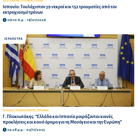
,
,
ΔΥΣΤΥΧΗΜΑ
ΙΣΠΑΝΙΑ
ΤΡΕΝΑ
Ισπανία: Τουλάχιστον 39 νεκροί και 152 τραυματίες από τον
εκτροχιασμό τρένων
09:10 π.μ. - 19/01/2026
ΙΕΡΑΠΕΤΡΑ
,
,
ΕΛΛΑΔΑ
ΠΛΑΚΙΩΤΑΚΗΣ
ΙΣΠΑΝΙΑ
Γ. Πλακιωτάκης: “Ελλάδα και Ισπανία μοιράζονται κοινές
προκλήσεις και κοινό όραμα για τη Μεσόγειο και την Ευρώπη”
05:28 μ.μ. - 03/11/2025