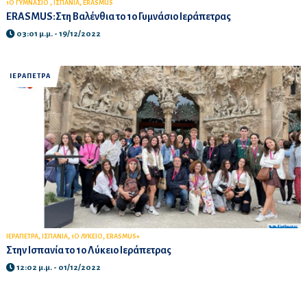
,
,
1Ο ΓΥΜΝΑΣΙΟ
ΙΣΠΑΝΙΑ
ERASMUS
ERASMUS:Στη Βαλένθια το 1ο Γυμνάσιο Ιεράπετρας
03:01 μ.μ. - 19/12/2022
ΙΕΡΑΠΕΤΡΑ
,
,
,
ΙΕΡΑΠΕΤΡΑ
ΙΣΠΑΝΙΑ
1Ο ΛΥΚΕΙΟ
ERASMUS+
Στην Ισπανία το 1ο Λύκειο Ιεράπετρας
12:02 μ.μ. - 01/12/2022