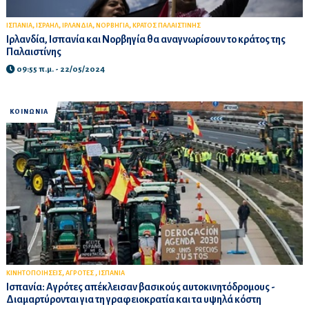
,
,
,
,
ΙΣΠΑΝΙΑ
ΙΣΡΑΗΛ
ΙΡΛΑΝΔΙΑ
ΝΟΡΒΗΓΙΑ
ΚΡΑΤΟΣ ΠΑΛΑΙΣΤΙΝΗΣ
Ιρλανδία, Ισπανία και Νορβηγία θα αναγνωρίσουν το κράτος της
Παλαιστίνης
09:55 π.μ. - 22/05/2024
ΚΟΙΝΩΝΙΑ
,
,
ΚΙΝΗΤΟΠΟΙΗΣΕΙΣ
ΑΓΡΟΤΕΣ
ΙΣΠΑΝΙΑ
Ισπανία: Αγρότες απέκλεισαν βασικούς αυτοκινητόδρομους -
Διαμαρτύρονται για τη γραφειοκρατία και τα υψηλά κόστη