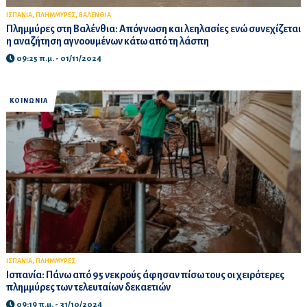
,
,
ΙΣΠΑΝΙΑ
ΠΛΗΜΜΥΡΕΣ
ΒΑΛΕΝΘΙΑ
Πλημμύρες στη Βαλένθια: Απόγνωση και λεηλασίες ενώ συνεχίζεται
η αναζήτηση αγνοουμένων κάτω από τη λάσπη
09:25 π.μ. - 01/11/2024
ΚΟΙΝΩΝΙΑ
,
ΙΣΠΑΝΙΑ
ΠΛΗΜΜΥΡΕΣ
Ισπανία: Πάνω από 95 νεκρούς άφησαν πίσω τους οι χειρότερες
πλημμύρες των τελευταίων δεκαετιών
09:19 π.μ. - 31/10/2024