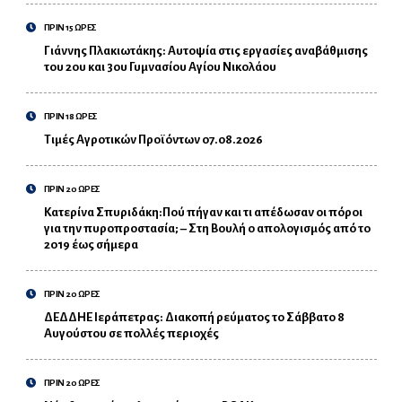
ΠΡΙΝ 15 ΩΡΕΣ
Γιάννης Πλακιωτάκης: Αυτοψία στις εργασίες αναβάθμισης
του 2ου και 3ου Γυμνασίου Αγίου Νικολάου
ΠΡΙΝ 18 ΩΡΕΣ
Τιμές Αγροτικών Προϊόντων 07.08.2026
ΠΡΙΝ 20 ΩΡΕΣ
Κατερίνα Σπυριδάκη:Πού πήγαν και τι απέδωσαν οι πόροι
για την πυροπροστασία; – Στη Βουλή ο απολογισμός από το
2019 έως σήμερα
ΠΡΙΝ 20 ΩΡΕΣ
ΔΕΔΔΗΕ Ιεράπετρας: Διακοπή ρεύματος το Σάββατο 8
Αυγούστου σε πολλές περιοχές
ΠΡΙΝ 20 ΩΡΕΣ