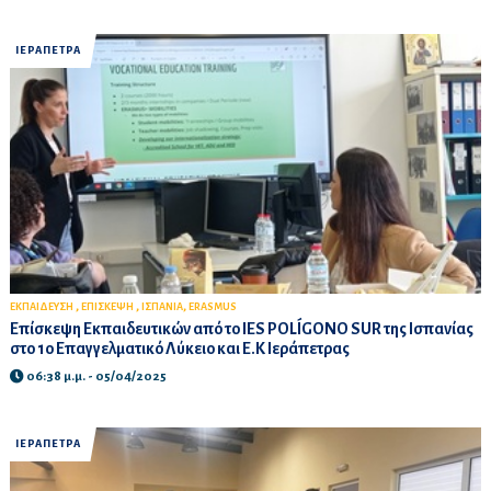
ΙΕΡΑΠΕΤΡΑ
,
,
,
ΕΚΠΑΙΔΕΥΣΗ
ΕΠΙΣΚΕΨΗ
ΙΣΠΑΝΙΑ
ERASMUS
Επίσκεψη Εκπαιδευτικών από το IES POLÍGONO SUR της Ισπανίας
στο 1ο Επαγγελματικό Λύκειο και Ε.Κ Ιεράπετρας
06:38 μ.μ. - 05/04/2025
ΙΕΡΑΠΕΤΡΑ