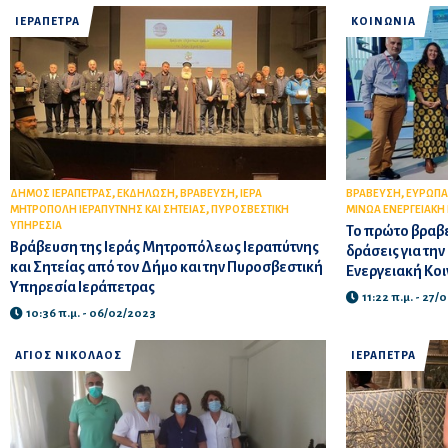
ΙΕΡΑΠΕΤΡΑ
ΚΟΙΝΩΝΙΑ
,
,
,
,
ΔΗΜΟΣ ΙΕΡΑΠΕΤΡΑΣ
ΕΚΔΗΛΩΣΗ
ΒΡΑΒΕΥΣΗ
ΙΕΡΑ
ΒΡΑΒΕΥΣΗ
ΕΥΡΩΠΑ
,
ΜΗΤΡΟΠΟΛΗ ΙΕΡΑΠΥΤΝΗΣ ΚΑΙ ΣΗΤΕΙΑΣ
ΠΥΡΟΣΒΕΣΤΙΚΗ
ΜΙΝΩΑ ΕΝΕΡΓΕΙΑΚΗ
ΥΠΗΡΕΣΙΑ
Το πρώτο βραβε
Βράβευση της Ιεράς Μητροπόλεως Ιεραπύτνης
δράσεις για τη
και Σητείας από τον Δήμο και την Πυροσβεστική
Ενεργειακή Κοι
Υπηρεσία Ιεράπετρας
11:22 π.μ. - 27
10:36 π.μ. - 06/02/2023
ΑΓΙΟΣ ΝΙΚΟΛΑΟΣ
ΙΕΡΑΠΕΤΡΑ