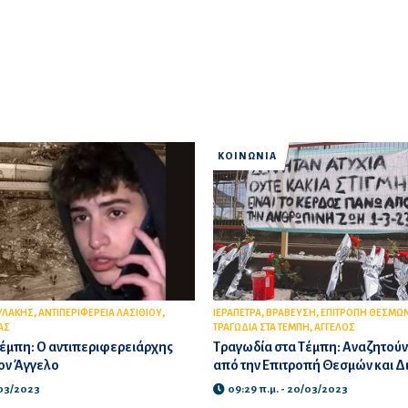
ΚΟΙΝΩΝΙΑ
,
,
,
,
ΥΛΑΚΗΣ
ΑΝΤΙΠΕΡΙΦΕΡΕΙΑ ΛΑΣΙΘΙΟΥ
ΙΕΡΑΠΕΤΡΑ
ΒΡΑΒΕΥΣΗ
ΕΠΙΤΡΟΠΗ ΘΕΣΜΩΝ
,
ΑΣ
ΤΡΑΓΩΔΙΑ ΣΤΑ ΤΕΜΠΗ
ΑΓΓΕΛΟΣ
έμπη: O αντιπεριφερειάρχης
Τραγωδία στα Τέμπη: Αναζητούν
τον Άγγελο
από την Επιτροπή Θεσμών και Δ
/03/2023
09:29 π.μ. - 20/03/2023