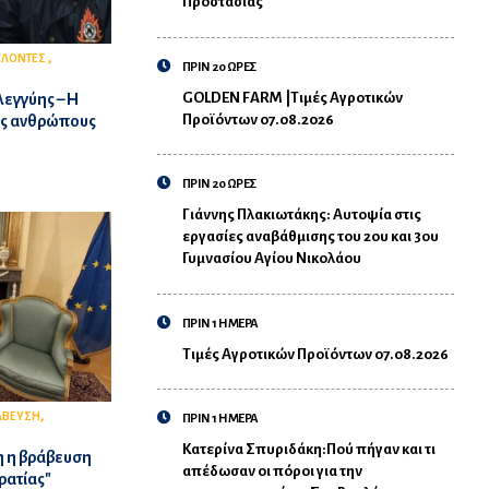
Προστασίας
,
ΕΛΟΝΤΕΣ
ΠΡΙΝ 20 ΩΡΕΣ
GOLDEN FARM |Τιμές Αγροτικών
εγγύης – Η
Προϊόντων 07.08.2026
υς ανθρώπους
ΠΡΙΝ 20 ΩΡΕΣ
Γιάννης Πλακιωτάκης: Αυτοψία στις
εργασίες αναβάθμισης του 2ου και 3ου
Γυμνασίου Αγίου Νικολάου
ΠΡΙΝ 1 ΗΜΕΡΑ
Τιμές Αγροτικών Προϊόντων 07.08.2026
,
ΑΒΕΥΣΗ
ΠΡΙΝ 1 ΗΜΕΡΑ
Κατερίνα Σπυριδάκη:Πού πήγαν και τι
η η βράβευση
απέδωσαν οι πόροι για την
ρατίας"