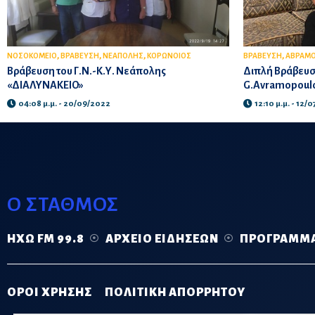
,
,
,
,
ΝΟΣΟΚΟΜΕΙΟ
ΒΡΑΒΕΥΣΗ
ΝΕΑΠΟΛΗΣ
ΚΟΡΩΝΟΙΟΣ
ΒΡΑΒΕΥΣΗ
ΑΒΡΑΜ
Βράβευση του Γ.Ν.-Κ.Υ. Νεάπολης
Διπλή Βράβευση 
«ΔΙΑΛΥΝΑΚΕΙΟ»
G.Avramopoulo
04:08 μ.μ. - 20/09/2022
12:10 μ.μ. - 12/
Ο ΣΤΑΘΜΟΣ
ΗΧΏ FM 99.8
ΑΡΧΕΊΟ ΕΙΔΉΣΕΩΝ
ΠΡΌΓΡΑΜΜ
ΟΡΟΙ ΧΡΗΣΗΣ
ΠΟΛΙΤΙΚΗ ΑΠΟΡΡΗΤΟΥ