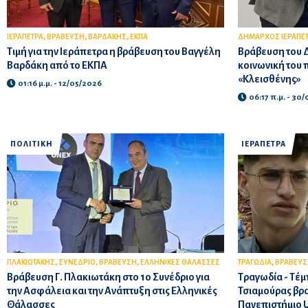
,
,
,
ΙΕΡΑΠΕΤΡΑ
ΒΡΑΒΕΥΣΗ
ΒΑΡΔΑΚΗΣ
ΕΚΠΑ
ΔΗΜΑΡΧΟΣ ΙΕΡΑΠΕ
Τιμή για την Ιεράπετρα η βράβευση του Βαγγέλη
Βράβευση του Δ
Βαρδάκη από το ΕΚΠΑ
κοινωνική του
«Κλεισθένης»
01:16 μ.μ. - 12/05/2026
06:17 π.μ. - 30
ΠΟΛΙΤΙΚΗ
ΙΕΡΑΠΕΤΡΑ
,
,
,
,
ΠΛΑΚΙΩΤΑΚΗΣ
ΣΥΝΕΔΡΙΟ
ΒΡΑΒΕΥΣΗ
ΕΛΛΗΝΙΚΕΣ ΘΑΛΑΣΣΕΣ
ΤΡΑΓΩΔΙΑ
ΒΡΑΒΕΥΣ
Βράβευση Γ. Πλακιωτάκη στο 1ο Συνέδριο για
Τραγωδία - Τέμ
την Ασφάλεια και την Ανάπτυξη στις Ελληνικές
Τσιαμούρας βρ
Θάλασσες
Πανεπιστήμιο U