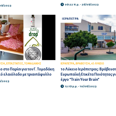
09:22 π.μ. - 26/09/2023
/09/2023
ΙΕΡΑΠΕΤΡΑ
,
,
,
,
ΥΣΗ
ΕΠΤΑΣΤΙΚΤΟΣ
ΤΟΜΑΔΑΚΗΣ
ΙΕΡΑΠΕΤΡΑ
ΒΡΑΒΕΥΣΗ
1Ο ΛΥΚΕΙΟ
 στο Παρίσι για τον Γ. Τομαδάκη
1o Λύκειο Ιεράπετρας: Βράβευση
κό ελαιόλαδο με τριαντάφυλλο
Ευρωπαϊκή Ετικέτα Ποιότητας γι
έργο “Train Your Brain”
06/2023
12:19 μ.μ. - 10/06/2023