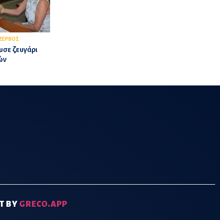
ΖΕΡΒΟΣ
υσε ζευγάρι
ών
T BY
GRECO.APP