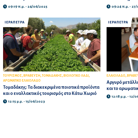
09:19 π.μ. - 24/06/2025
09:24 π.μ. - 27
ΙΕΡΑΠΕΤΡΑ
ΙΕΡΑΠΕΤΡΑ
,
,
,
,
,
ΤΟΥΡΙΣΜΟΣ
ΒΡΑΒΕΥΣΗ
ΤΟΜΑΔΑΚΗΣ
ΒΙΟΛΟΓΙΚΟ ΛΑΔΙ
ΕΛΑΙΟΛΑΔΟ
ΒΡΑΒΕ
ΑΡΩΜΑΤΙΚΟ ΕΛΑΙΟΛΑΔΟ
Αργυρό μετάλλιο
Τομαδάκης: Τα διακεκριμένα ποιοτικά προϊόντα
και το αρωματι
και ο εναλλακτικός τουρισμός στο Κάτω Χωριό
12:18 μ.μ. - 12/
12:15 μ.μ. - 15/06/2023