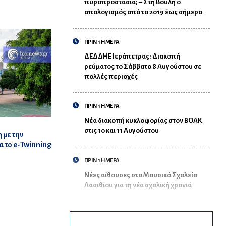
πυροπροστασία; – Στη Βουλή ο
απολογισμός από το 2019 έως σήμερα
ΠΡΙΝ 1 ΗΜΕΡΑ
ΔΕΔΔΗΕ Ιεράπετρας: Διακοπή
ρεύματος το Σάββατο 8 Αυγούστου σε
πολλές περιοχές
ΠΡΙΝ 1 ΗΜΕΡΑ
Νέα διακοπή κυκλοφορίας στον ΒΟΑΚ
στις 10 και 11 Αυγούστου
 με την
α το e-Twinning
ΠΡΙΝ 1 ΗΜΕΡΑ
Νέες αίθουσες στο Μουσικό Σχολείο
Λασιθίου για τη νέα σχολική χρονιά