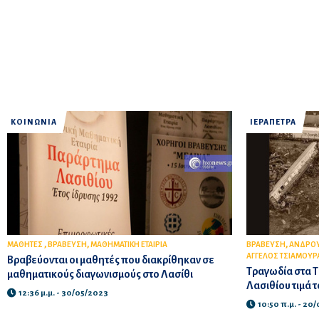
ΚΟΙΝΩΝΙΑ
ΙΕΡΑΠΕΤΡΑ
,
,
,
ΜΑΘΗΤΕΣ
ΒΡΑΒΕΥΣΗ
ΜΑΘΗΜΑΤΙΚΗ ΕΤΑΙΡΙΑ
ΒΡΑΒΕΥΣΗ
ΑΝΔΡΟ
ΑΓΓΕΛΟΣ ΤΣΙΑΜΟΥΡ
Βραβεύονται οι μαθητές που διακρίθηκαν σε
Τραγωδία στα Τ
μαθηματικούς διαγωνισμούς στο Λασίθι
Λασιθίου τιμά 
12:36 μ.μ. - 30/05/2023
10:50 π.μ. - 20