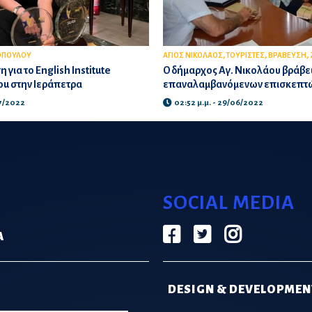
,
,
,
ΟΠΟΥΛΟΥ
ΑΓΙΟΣ ΝΙΚΟΛΑΟΣ
ΤΟΥΡΙΣΤΕΣ
ΒΡΑΒΕΥΣΗ
για το English Institute
Ο δήμαρχος Αγ. Νικολάου βράβε
u στην Ιεράπετρα
επαναλαμβανόμενων επισκεπτ
07/2022
02:52 μ.μ. - 29/06/2022
SOCIAL MEDIA
Α
DESIGN & DEVELOPMEN