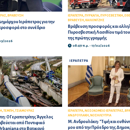
,
,
,
,
ΤΡΑΣ
ΒΡΑΒΕΥΣΗ
ΙΕΡΑΠΕΤΡΑ
ΠΥΡΚΑΓΙΑ
ΠΥΡΟΣΒΕΣΤΙΚΗ
ΕΘ
,
ΒΡΑΒΕΥΣΗ
ΚΑΛΙΟΝΤΖΗΣ
ημάρχου Ιεράπετρας για την
Βράβευση προσφοράς και αλληλ
 προσφορά στο συνέδριο
Πυροσβεστική Λασιθίου τιμά το
της πρώτης γραμμής
/03/2026
08:49 π.μ. - 17/02/2026
ΙΕΡΑΠΕΤΡΑ
,
,
,
,
Η
ΤΕΜΠΗ
ΤΣΙΑΜΟΥΡΑΣ
ΙΕΡΑΠΕΤΡΑ
ΝΟΣΟΚΟΜΕΙΟ ΙΕΡΑΠΕΤΡΑΣ
ΒΡ
,
ΑΝΔΡΟΥΛΑΚΗ
ΝΟΣΗΛΕΥΤΡΙΑ
πη: Ο Γεραπετρίτης Άγγελος
Μ. Ανδρουλάκη: "Τιμή και ευθύν
αβεύεται από Ποντιφικό
μου από την Πρόεδρο της Δημοκ
rbaniana στο Βατικανό