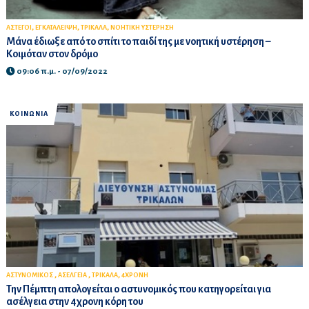
,
,
,
ΑΣΤΕΓΟΙ
ΕΓΚΑΤΑΛΕΙΨΗ
ΤΡΙΚΑΛΑ
ΝΟΗΤΙΚΗ ΥΣΤΕΡΗΣΗ
Μάνα έδιωξε από το σπίτι το παιδί της με νοητική υστέρηση –
Κοιμόταν στον δρόμο
09:06 π.μ. - 07/09/2022
ΚΟΙΝΩΝΙΑ
,
,
,
ΑΣΤΥΝΟΜΙΚΟΣ
ΑΣΕΛΓΕΙΑ
ΤΡΙΚΑΛΑ
4ΧΡΟΝΗ
Την Πέμπτη απολογείται ο αστυνομικός που κατηγορείται για
ασέλγεια στην 4χρονη κόρη του