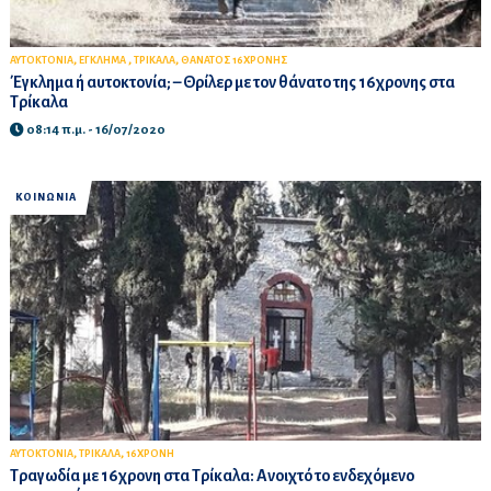
,
,
,
ΑΥΤΟΚΤΟΝΙΑ
ΕΓΚΛΗΜΑ
ΤΡΙΚΑΛΑ
ΘΑΝΑΤΟΣ 16ΧΡΟΝΗΣ
Έγκλημα ή αυτοκτονία; – Θρίλερ με τον θάνατο της 16χρονης στα
Τρίκαλα
08:14 π.μ. - 16/07/2020
ΚΟΙΝΩΝΙΑ
,
,
ΑΥΤΟΚΤΟΝΙΑ
ΤΡΙΚΑΛΑ
16ΧΡΟΝΗ
Τραγωδία με 16χρονη στα Τρίκαλα: Ανοιχτό το ενδεχόμενο