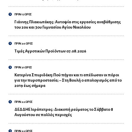
ΠΡΙΝ 17 ΩΡΕΣ
Γιάννης Πλακιωτάκης: Αυτοψία στις εργασίες αναβάθμισης
του 2ου και 3ου Γυμνασίου Αγίου Νικολάου
ΠΡΙΝ 20 ΩΡΕΣ
Τιμές Αγροτικών Προϊόντων 07.08.2026
ΠΡΙΝ 21 ΩΡΕΣ
Κατερίνα Σπυριδάκη:Πού πήγαν και τι απέδωσαν οι πόροι
για την πυροπροστασία; – Στη Βουλή ο απολογισμός από το
2019 έως σήμερα
ΠΡΙΝ 22 ΩΡΕΣ
ΔΕΔΔΗΕ Ιεράπετρας: Διακοπή ρεύματος το Σάββατο 8
Αυγούστου σε πολλές περιοχές
ΠΡΙΝ 22 ΩΡΕΣ