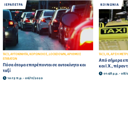
ΙΕΡΑΠΕΤΡΑ
ΚΟΙΝΩΝΙΑ
,
,
,
,
,
,
ΤΑΞΙ
ΑΥΤΟΚΙΝΗΤΑ
ΚΟΡΩΝΟΙΟΣ
LOCKDOWN
ΑΡΙΘΜΟΣ
ΤΑΞΙ
ΙΧ
ΑΡΣΗ ΜΕΤΡ
ΕΠΙΒΑΤΩΝ
Από σήμερα επι
Πόσα άτομα επιτρέπονται σε αυτοκίνητο και
και Ι.Χ., πέραν
ταξί
01:48 μ.μ. - 08
10:13 π.μ. - 06/11/2020