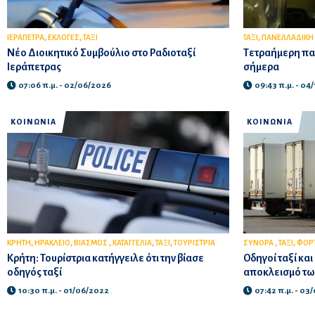
,
,
,
ΙΕΡΑΠΕΤΡΑ
ΕΚΛΟΓΕΣ
ΤΑΞΙ
ΤΑΞΙ
ΠΑΝΕΛΛΑΔΙΚΗ 
Νέο Διοικητικό Συμβούλιο στο Ραδιοταξί
Τετραήμερη παν
Ιεράπετρας
σήμερα
07:06 π.μ. - 02/06/2026
09:43 π.μ. - 04
ΚΟΙΝΩΝΙΑ
ΚΟΙΝΩΝΙΑ
,
,
,
,
,
,
,
ΚΡΗΤΗ
ΗΡΑΚΛΕΙΟ
ΒΙΑΣΜΟΣ
ΚΑΤΑΓΓΕΛΙΑ
ΤΑΞΙ
ΤΟΥΡΙΣΤΡΙΑ
ΣΥΝΟΡΑ
ΤΑΞΙ
ΦΟΡ
Κρήτη: Τουρίστρια κατήγγειλε ότι την βίασε
Οδηγοί ταξί κα
οδηγός ταξί
αποκλεισμό τω
10:30 π.μ. - 01/06/2022
07:42 π.μ. - 03