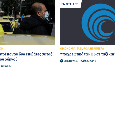
ΕΝΟΤΗΤΕΣ
,
,
,
ΩΝ
ΟΙΚΟΝΟΜΙΑ
ΤΑΞΙ
POS
ΠΕΡΙΠΤΕΡΑ
τρέπονται δύο επιβάτες σε ταξί
Υποχρεωτικά τα POS σε ταξί και
 του οδηγού
08:18 π.μ. - 24/10/2019
/05/2020