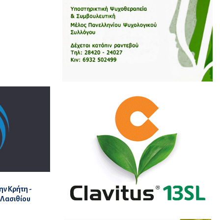
ην Κρήτη -
 Λασιθίου