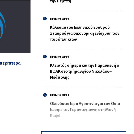
την Πέμπτη
ΠΡΙΝ 21 ΩΡΕΣ
Κάλεσμα του Ελληνικού Ερυθρού
Σταυρού για οικονομική ενίσχυση των
πυρόπληκτων
ΠΡΙΝ 21 ΩΡΕΣ
 περίπτερα
Κλειστός σήμερα και την Παρασκευή ο
ΒΟΑΚ στο τμήμα Αγίου Νικολάου–
Νεάπολης
ΠΡΙΝ 21 ΩΡΕΣ
Ολονύκτια Ιερά Αγρυπνία για τον Όσιο
Ιωσήφ τον Γεροντογιάννη στη Μονή
Καψά