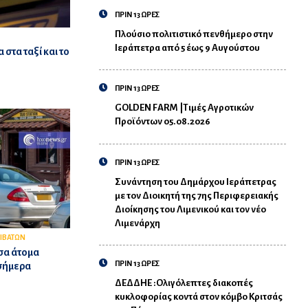
ΠΡΙΝ 13 ΩΡΕΣ
Πλούσιο πολιτιστικό πενθήμερο στην
Ιεράπετρα από 5 έως 9 Αυγούστου
στα ταξί και το
ΠΡΙΝ 13 ΩΡΕΣ
GOLDEN FARM |Τιμές Αγροτικών
Προϊόντων 05.08.2026
ΠΡΙΝ 13 ΩΡΕΣ
Συνάντηση του Δημάρχου Ιεράπετρας
με τον Διοικητή της 7ης Περιφερειακής
Διοίκησης του Λιμενικού και τον νέο
Λιμενάρχη
ΠΙΒΑΤΩΝ
σα άτομα
ΠΡΙΝ 13 ΩΡΕΣ
 σήμερα
ΔΕΔΔΗΕ :Ολιγόλεπτες διακοπές
κυκλοφορίας κοντά στον κόμβο Κριτσάς