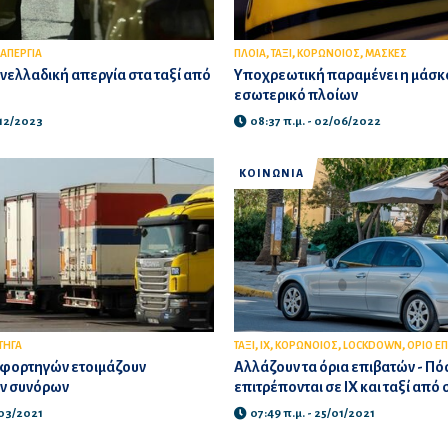
,
,
,
ΑΠΕΡΓΙΑ
ΠΛΟΙΑ
ΤΑΞΙ
ΚΟΡΩΝΟΙΟΣ
ΜΑΣΚΕΣ
ελλαδική απεργία στα ταξί από
Υποχρεωτική παραμένει η μάσκα 
εσωτερικό πλοίων
/12/2023
08:37 π.μ. - 02/06/2022
ΚΟΙΝΩΝΙΑ
,
,
,
,
ΤΗΓΑ
ΤΑΞΙ
ΙΧ
ΚΟΡΩΝΟΙΟΣ
LOCKDOWN
ΟΡΙΟ Ε
ι φορτηγών ετοιμάζουν
Αλλάζουν τα όρια επιβατών - Πό
ν συνόρων
επιτρέπονται σε ΙΧ και ταξί από
/03/2021
07:49 π.μ. - 25/01/2021