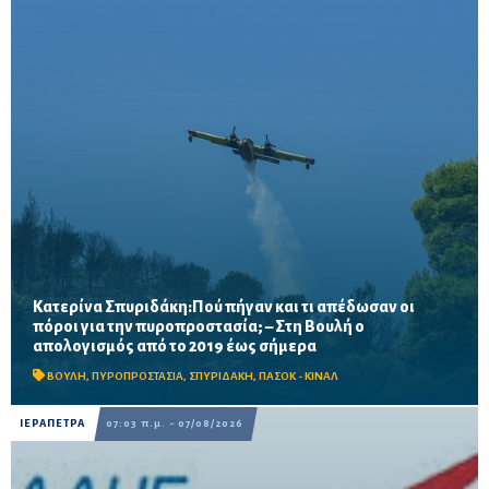
Κατερίνα Σπυριδάκη:Πού πήγαν και τι απέδωσαν οι
πόροι για την πυροπροστασία; – Στη Βουλή ο
Το ΠΑΣΟΚ ζητά πλήρη απολογισμό των χρηματοδοτήσεων από
απολογισμός από το 2019 έως σήμερα
το 2019, στοιχεία για τα προγράμματα «ΑΙΓΙΣ» και AntiNero,
καθώς και απαντήσεις για προσωπικό, οχήματα, ε...
ΒΟΥΛΗ
,
ΠΥΡΟΠΡΟΣΤΑΣΙΑ
,
ΣΠΥΡΙΔΑΚΗ
,
ΠΑΣΟΚ - ΚΙΝΑΛ
ΙΕΡΑΠΕΤΡΑ
07:03 π.μ. - 07/08/2026