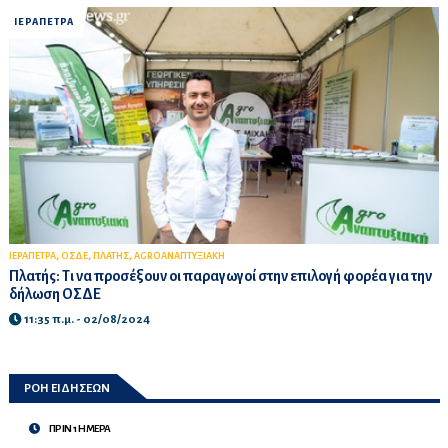
ΙΕΡΑΠΕΤΡΑ
,
,
,
ΙΕΡΑΠΕΤΡΑ
ΟΣΔΕ
ΠΛΑΤΗΣ
AGROΑΝΑΠΤΥΞΙΑΚΗ
Πλατής: Τι να προσέξουν οι παραγωγοί στην επιλογή φορέα για την
δήλωση ΟΣΔΕ
11:35 π.μ. - 02/08/2024
ΡΟΗ ΕΙΔΗΣΕΩΝ
ΠΡΙΝ 1 ΗΜΕΡΑ