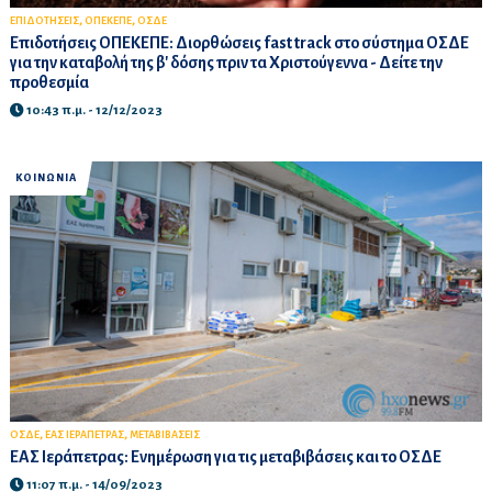
,
,
ΕΠΙΔΟΤΗΣΕΙΣ
ΟΠΕΚΕΠΕ
ΟΣΔΕ
Επιδοτήσεις ΟΠΕΚΕΠΕ: Διορθώσεις fast track στο σύστημα ΟΣΔΕ
για την καταβολή της β' δόσης πριν τα Χριστούγεννα - Δείτε την
προθεσμία
10:43 π.μ. - 12/12/2023
ΚΟΙΝΩΝΙΑ
,
,
ΟΣΔΕ
ΕΑΣ ΙΕΡΑΠΕΤΡΑΣ
ΜΕΤΑΒΙΒΑΣΕΙΣ
ΕΑΣ Ιεράπετρας: Ενημέρωση για τις μεταβιβάσεις και το ΟΣΔΕ
11:07 π.μ. - 14/09/2023