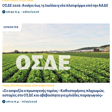
,
,
ΕΠΙΔΟΤΗΣΕΙΣ
ΟΣΔΕ
ΑΑΔΕ
ΟΣΔΕ 2026: Ανοίγει έως 15 Ιουλίου η νέα πλατφόρμα υπό την ΑΑΔΕ
06:40 π.μ. - 06/07/2026
ΙΕΡΑΠΕΤΡΑ
,
,
ΟΣΔΕ
ΕΡΓΑ ΥΠΟΔΟΜΩΝ
ΣΠΥΡΙΔΑΚΗ ΠΑΣΟΚ
«Σε ασφυξία ο πρωτογενής τομέας – Καθυστερήσεις πληρωμών,
αστοχίες στο ΟΣΔΕ και αβεβαιότητα για χιλιάδες παραγωγούς»
06:13 π.μ. - 11/05/2026