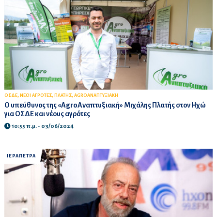
,
,
,
ΟΣΔΕ
ΝΕΟΙ ΑΓΡΟΤΕΣ
ΠΛΑΤΗΣ
AGROΑΝΑΠΤΥΞΙΑΚΗ
Ο υπεύθυνος της «AgroAναπτυξιακή» Μιχάλης Πλατής στον Ηχώ
για ΟΣΔΕ και νέους αγρότες
10:55 π.μ. - 03/06/2024
ΙΕΡΑΠΕΤΡΑ