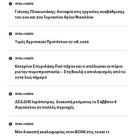
ΠΡΙΝ 1 ΗΜΕΡΑ
Γιάννης Πλακιωτάκης: Αυτοψία στις εργασίες αναβάθμισης
του 2ου και 3ου Γυμνασίου Αγίου Νικολάου
ΠΡΙΝ 1 ΗΜΕΡΑ
Τιμές Αγροτικών Προϊόντων 07.08.2026
ΠΡΙΝ 1 ΗΜΕΡΑ
Κατερίνα Σπυριδάκη:Πού πήγαν και τι απέδωσαν οι πόροι
για την πυροπροστασία; – Στη Βουλή ο απολογισμός από το
2019 έως σήμερα
ΠΡΙΝ 1 ΗΜΕΡΑ
ΔΕΔΔΗΕ Ιεράπετρας: Διακοπή ρεύματος το Σάββατο 8
Αυγούστου σε πολλές περιοχές
ΠΡΙΝ 1 ΗΜΕΡΑ
Νέα διακοπή κυκλοφορίας στον ΒΟΑΚ στις 10 και 11