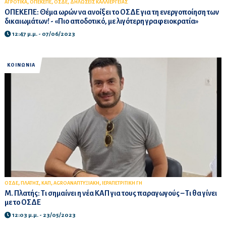
,
,
,
ΑΓΡΟΤΙΚΑ
ΟΠΕΚΕΠΕ
ΟΣΔΕ
ΔΗΛΩΣΕΙΣ ΚΑΛΛΙΕΡΓΕΙΑΣ
ΟΠΕΚΕΠΕ: Θέμα ωρών να ανοίξει το ΟΣΔΕ για τη ενεργοποίηση των
δικαιωμάτων! - «Πιο αποδοτικό, με λιγότερη γραφειοκρατία»
12:47 μ.μ. - 07/06/2023
ΚΟΙΝΩΝΙΑ
,
,
,
,
ΟΣΔΕ
ΠΛΑΤΗΣ
ΚΑΠ
AGROΑΝΑΠΤΥΞΙΑΚΗ
ΙΕΡΑΠΕΤΡΙΤΙΚΗ ΓΗ
Μ. Πλατής: Τι σημαίνει η νέα ΚΑΠ για τους παραγωγούς – Τι θα γίνει
με το ΟΣΔΕ
12:03 μ.μ. - 23/05/2023