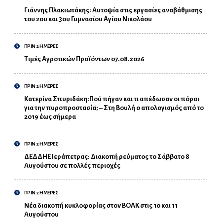
Γιάννης Πλακιωτάκης: Αυτοψία στις εργασίες αναβάθμισης
του 2ου και 3ου Γυμνασίου Αγίου Νικολάου
ΠΡΙΝ 2 ΗΜΕΡΕΣ
Τιμές Αγροτικών Προϊόντων 07.08.2026
ΠΡΙΝ 2 ΗΜΕΡΕΣ
Κατερίνα Σπυριδάκη:Πού πήγαν και τι απέδωσαν οι πόροι
για την πυροπροστασία; – Στη Βουλή ο απολογισμός από το
2019 έως σήμερα
ΠΡΙΝ 2 ΗΜΕΡΕΣ
ΔΕΔΔΗΕ Ιεράπετρας: Διακοπή ρεύματος το Σάββατο 8
Αυγούστου σε πολλές περιοχές
ΠΡΙΝ 2 ΗΜΕΡΕΣ
Νέα διακοπή κυκλοφορίας στον ΒΟΑΚ στις 10 και 11
Αυγούστου