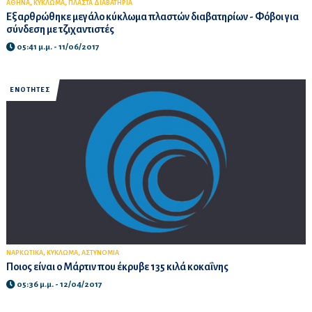
,
,
ΑΘΗΝΑ
ΚΥΚΛΩΜΑ
ΠΛΑΣΤΑ ΔΙΑΒΑΤΗΡΙΑ
Εξαρθρώθηκε μεγάλο κύκλωμα πλαστών διαβατηρίων - Φόβοι για
σύνδεση με τζιχαντιστές
05:41 μ.μ. - 11/06/2017
ΕΝΟΤΗΤΕΣ
,
,
ΝΑΡΚΩΤΙΚΑ
ΚΥΚΛΩΜΑ
ΑΣΤΥΝΟΜΙΑ
Ποιος είναι ο Μάρτιν που έκρυβε 135 κιλά κοκαΐνης
05:36 μ.μ. - 12/04/2017