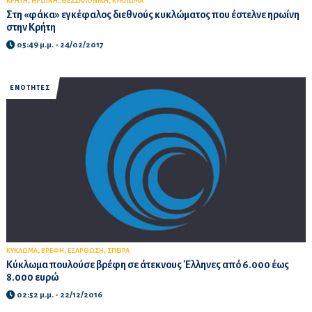
,
,
,
ΚΡΗΤΗ
ΗΡΩΙΝΗ
ΘΕΣΣΑΛΟΝΙΚΗ
ΚΥΚΛΩΜΑ
Στη «φάκα» εγκέφαλος διεθνούς κυκλώματος που έστελνε ηρωίνη
στην Κρήτη
05:49 μ.μ. - 24/02/2017
ΕΝΟΤΗΤΕΣ
,
,
,
ΚΥΚΛΩΜΑ
ΒΡΕΦΗ
ΕΞΑΡΘΩΣΗ
ΣΠΕΙΡΑ
Κύκλωμα πουλούσε βρέφη σε άτεκνους Έλληνες από 6.000 έως
8.000 ευρώ
02:52 μ.μ. - 22/12/2016