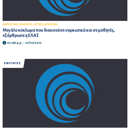
,
,
,
ΝΑΡΚΩΤΙΚΑ
ΜΑΘΗΤΕΣ
ΑΤΤΙΚΗ
ΚΥΚΛΩΜΑ
Μεγάλο κύκλωμα που διακινούσε ναρκωτικά και σε μαθητές,
εξάρθρωσε η ΕΛΑΣ
07:46 μ.μ. - 21/12/2017
ΕΝΟΤΗΤΕΣ