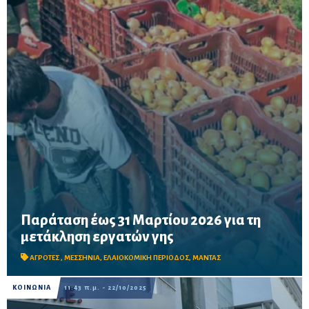
Παράταση έως 31 Μαρτίου 2026 για τη
Παράταση έως 31 Μαρτίου 2026 για τις μετακλήσεις εργατών γης
μετάκληση εργατών γης
– Κυβερνητική παρέμβαση μετά από αίτημα του Περικλή Μαντά
για τη στήριξη της ελαιοκομικής περιόδου στη Μεσσηνία
ΑΓΡΟΤΕΣ
,
ΜΕΣΣΗΝΙΑ
,
ΕΛΑΙΟΚΟΜΙΚΗ ΠΕΡΙΟΔΟΣ
,
ΜΑΝΤΑΣ
ΚΟΙΝΩΝΙΑ
11:43 π.μ. - 22/10/2025