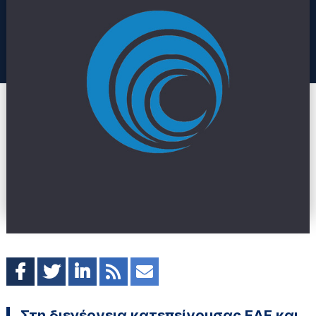
Στη διενέργεια κατεπείγουσας ΕΔΕ και