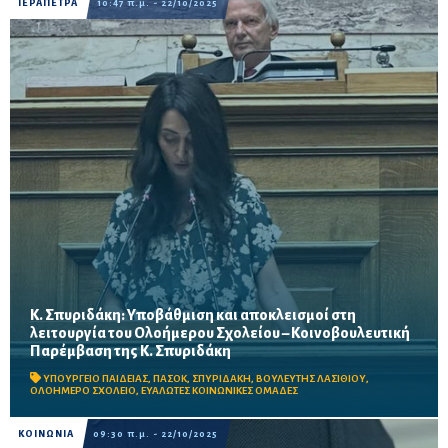
ΙΕΡΑΠΕΤΡΑ
10:47 π.μ. - 22/10/2025
Κ. Σπυριδάκη: Υποβάθμιση και αποκλεισμοί στη
λειτουργία του Ολοήμερου Σχολείου – Κοινοβουλευτική
Παρέμβαση της Κ. Σπυριδάκη
Η Βουλευτής Λασιθίου του ΠΑΣΟΚ ζητάει από το Υπουργείο
Παιδείας μέτρα για ισότιμη συμμετοχή όλων των μαθητών στο
ΥΠΟΥΡΓΕΙΟ ΠΑΙΔΕΙΑΣ
,
ΠΑΣΟΚ
,
ΣΠΥΡΙΔΑΚΗ
,
ΒΟΥΛΕΥΤΗΣ ΛΑΣΙΘΙΟΥ
,
Ολοήμερο Σχολείο, ιδιαίτερα στις αγροτικές και...
ΟΛΟΗΜΕΡΟ ΣΧΟΛΕΙΟ
,
ΕΥΑΛΩΤΕΣ ΚΟΙΝΩΝΙΚΕΣ ΟΜΑΔΕΣ
ΚΟΙΝΩΝΙΑ
09:30 π.μ. - 22/10/2025