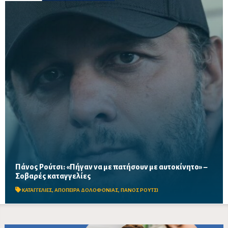
Πάνος Ρούτσι: «Πήγαν να με πατήσουν με αυτοκίνητο» –
Σοβαρές καταγγελίες
Το όχημα δεν έφερε πινακίδες και είχε φιμέ τζάμια
ΚΑΤΑΓΓΕΛΙΕΣ
,
ΑΠΟΠΕΙΡΑ ΔΟΛΟΦΟΝΙΑΣ
,
ΠΑΝΟΣ ΡΟΥΤΣΙ