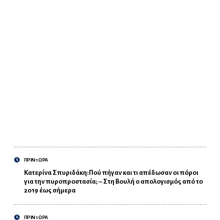
ΠΡΙΝ 1 ΩΡΑ
Κατερίνα Σπυριδάκη:Πού πήγαν και τι απέδωσαν οι πόροι
για την πυροπροστασία; – Στη Βουλή ο απολογισμός από το
2019 έως σήμερα
ΠΡΙΝ 1 ΩΡΑ