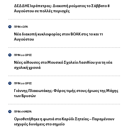
ΔΕΔΔΗΕ Ιεράπετρας: Διακοπή ρεύματος το Σάββατο 8
Αυγούστου σε πολλές περιοχές
ΠΡΙΝ 1 ΩΡΑ
Νέα διακοπή κυκλοφορίας στον ΒΟΑΚ στις 10 και 11
Αυγούστου
ΠΡΙΝ 20 ΩΡΕΣ
Νέες αίθουσες στο Μουσικό Σχολείο Λασιθίου για τη νέα
σχολική χρονιά
ΠΡΙΝ 20 ΩΡΕΣ
Γιάννης Πλακιωτάκης: Φόρος τιμής στους ήρωες της Μάχης
των Βρυσών
ΠΡΙΝ 1 ΗΜΕΡΑ
Οριοθετήθηκε η φωτιά στο Καρύδι Σητείας – Παραμένουν
ισχυρές δυνάμεις στο σημείο