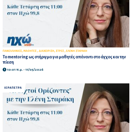
,
,
,
,
ΠΑΝΕΛΛΗΝΙΕΣ
ΜΑΘΗΤΕΣ
ΔΙΑΧΕΙΡΙΣΗ
ΣΤΡΕΣ
ΕΛΕΝΗ ΣΤΑΡΑΚΗ
Το mentoring ως στήριγμα για μαθητές απέναντι στο άγχος και την
πίεση
10:01 π.μ. - 11/05/2026
ΙΕΡΑΠΕΤΡΑ