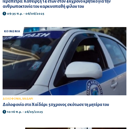
Ιεράπετρα: Κάθειρξη 14 ετών στον 46χρονο κρητικό για την
ανθρωποκτονία του καρκινοπαθή φίλου του
09:35 π.μ. - 06/06/2025
ΚΟΙΝΩΝΙΑ
,
ΔΟΛΟΦΟΝΙΑ
ΧΑΙΔΑΡΙ
Δολοφονία στο Χαϊδάρι: 50χρονος σκότωσε τη μητέρα του
10:16 π.μ. - 26/05/2025