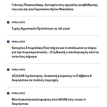
Γιάννης Πλακιωτάκης: Αυτοψία στις εργασίες αναβάθμισης
του 2ου και 3ου Γυμνασίου Αγίου Νικολάου
ΠΡΙΝ 8 ΩΡΕΣ
Τιμές Αγροτικών Προϊόντων 07.08.2026
ΠΡΙΝ 9 ΩΡΕΣ
Κατερίνα Σπυριδάκη:Πού πήγαν και τι απέδωσαν οι πόροι
για την πυροπροστασία; – Στη Βουλή ο απολογισμός από το
2019 έως σήμερα
ΠΡΙΝ 9 ΩΡΕΣ
ΔΕΔΔΗΕ Ιεράπετρας: Διακοπή ρεύματος το Σάββατο 8
Αυγούστου σε πολλές περιοχές
ΠΡΙΝ 9 ΩΡΕΣ
Νέα διακοπή κυκλοφορίας στον ΒΟΑΚ στις 10 και 11
Αυγούστου