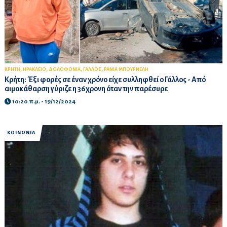
,
,
,
,
ΚΡΗΤΗ
ΗΡΑΚΛΕΙΟ
ΔΟΛΟΦΟΝΙΑ
ΓΑΛΛΟΣ
ΡΑΝΙΑ ΜΠΟΥΡΝΕΛΗ
Κρήτη: Έξι φορές σε έναν χρόνο είχε συλληφθεί ο Γάλλος - Από
αιμοκάθαρση γύριζε η 36χρονη όταν την παρέσυρε
10:20 π.μ. - 19/12/2024
ΚΟΙΝΩΝΙΑ