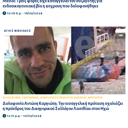
Μενίδι: Τρεις φορές είχε καταγγείλει τον σύζυγό της για
ενδοοικογενειακή βία η 40χρονη που δολοφονήθηκε
10:19 π.μ. - 16/05/2024
ΑΓΙΟΣ ΝΙΚΟΛΑΟΣ
,
,
,
ΔΟΛΟΦΟΝΙΑ
ΤΣΑΓΚΑΡΑΚΗ
ΔΙΚΗΓΟΡΙΚΟΣ ΣΥΛΛΟΓΟΣ ΛΑΣΙΘΙΟΥ
ΚΑΡΓΙΩΤΗΣ
Δολοφονία Αντώνη Καργιώτη: Την εισαγγελική πρόταση σχολιάζει
η πρόεδρος του Δικηγορικού Συλλόγου Λασιθίου στον Ηχώ
12:17 μ.μ. - 10/05/2024