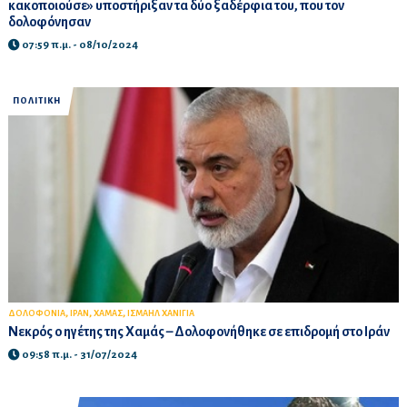
κακοποιούσε» υποστήριξαν τα δύο ξαδέρφια του, που τον
δολοφόνησαν
07:59 π.μ. - 08/10/2024
ΠΟΛΙΤΙΚΗ
,
,
,
ΔΟΛΟΦΟΝΙΑ
ΙΡΑΝ
ΧΑΜΑΣ
ΙΣΜΑΗΛ ΧΑΝΙΓΙΑ
Νεκρός ο ηγέτης της Χαμάς – Δολοφονήθηκε σε επιδρομή στο Ιράν
09:58 π.μ. - 31/07/2024