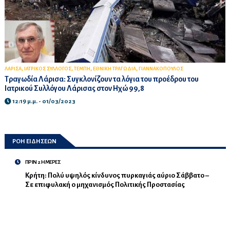
,
,
,
,
ΛΑΡΙΣΑ
ΙΑΤΡΙΚΟΣ ΣΥΛΛΟΓΟΣ
ΤΕΜΠΗ
ΕΘΝΙΚΗ ΤΡΑΓΩΔΙΑ
ΓΙΑΝΝΑΚΟΠΟΥΛΟΣ
Τραγωδία Λάρισα: Συγκλονίζουν τα λόγια του προέδρου του
Ιατρικού Συλλόγου Λάρισας στον Ηχώ 99,8
12:19 μ.μ. - 01/03/2023
ΡΟΗ ΕΙΔΗΣΕΩΝ
ΠΡΙΝ 2 ΗΜΕΡΕΣ
Κρήτη: Πολύ υψηλός κίνδυνος πυρκαγιάς αύριο Σάββατο –
Σε επιφυλακή ο μηχανισμός Πολιτικής Προστασίας