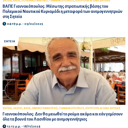
,
,
,
,
ΣΗΤΕΙΑ
ΒΑΠΕ
ΠΟΛΕΜΙΚΟ ΝΑΥΤΙΚΟ
ΓΙΑΝΝΑΚΟΠΟΥΛΟΣ
ΕΠΙΤΡΟΠΗ ΑΓΩΝΑ ΣΗΤΕΙΑΣ
ΒΑΠΕ Γιαννακόπουλος: Μέσω της στρατιωτικής βάσης του
Πολεμικού Ναυτικού Κυριαμάδι η μεταφορά των ανεμογεννητριών
στη Σητεία
04:19 μ.μ. - 03/02/2025
ΣΗΤΕΙΑ
,
,
,
,
,
ΣΗΤΕΙΑ
ΛΑΣΙΘΙ
ΒΑΠΕ
ΑΝΕΜΟΓΕΝΝΗΤΡΙΕΣ
ΓΙΑΝΝΑΚΟΠΟΥΛΟΣ
ΕΠΙΤΡΟΠΗ ΑΓΩΝΑ ΣΗΤΕΙΑΣ
Γιαννακόπουλος: Δεν θα μειωθεί το ρεύμα ακόμα και εάν γεμίσουν
όλα τα βουνά του Λασιθίου με ανεμογεννήτριες
12:12 μ.μ. - 18/11/2024