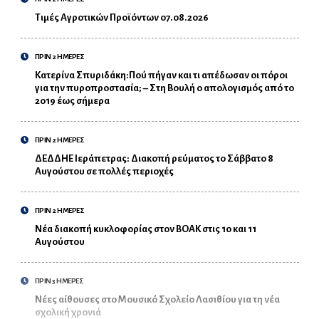
Τιμές Αγροτικών Προϊόντων 07.08.2026
ΠΡΙΝ 2 ΗΜΕΡΕΣ
Κατερίνα Σπυριδάκη:Πού πήγαν και τι απέδωσαν οι πόροι
για την πυροπροστασία; – Στη Βουλή ο απολογισμός από το
2019 έως σήμερα
ΠΡΙΝ 2 ΗΜΕΡΕΣ
ΔΕΔΔΗΕ Ιεράπετρας: Διακοπή ρεύματος το Σάββατο 8
Αυγούστου σε πολλές περιοχές
ΠΡΙΝ 2 ΗΜΕΡΕΣ
Νέα διακοπή κυκλοφορίας στον ΒΟΑΚ στις 10 και 11
Αυγούστου
ΠΡΙΝ 3 ΗΜΕΡΕΣ
Νέες αίθουσες στο Μουσικό Σχολείο Λασιθίου για τη νέα
σχολική χρονιά