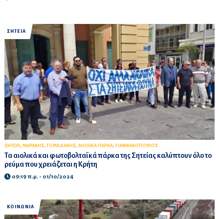
ΣΗΤΕΙΑ
,
,
,
,
ΣΗΤΕΙΑ
ΜΑΡΑΚΗΣ
ΤΟΜΑΔΑΚΗΣ
ΑΙΟΛΙΚΑ ΠΑΡΚΑ
ΓΙΑΝΝΑΚΟΠΟΥΛΟΣ
Τα αιολικά και φωτοβολταϊκά πάρκα της Σητείας καλύπτουν όλο το
ρεύμα που χρειάζεται η Κρήτη
09:19 π.μ. - 01/10/2024
ΚΟΙΝΩΝΙΑ