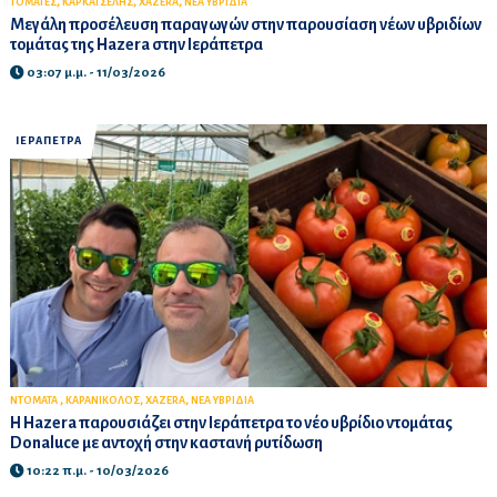
,
,
,
ΤΟΜΑΤΕΣ
ΚΑΡΚΑΤΣΕΛΗΣ
XAZERA
ΝΕΑ ΥΒΡΙΔΙΑ
Μεγάλη προσέλευση παραγωγών στην παρουσίαση νέων υβριδίων
τομάτας της Hazera στην Ιεράπετρα
03:07 μ.μ. - 11/03/2026
ΙΕΡΑΠΕΤΡΑ
,
,
,
ΝΤΟΜΑΤΑ
ΚΑΡΑΝΙΚΟΛΟΣ
XAZERA
ΝΕΑ ΥΒΡΙΔΙΑ
Η Hazera παρουσιάζει στην Ιεράπετρα το νέο υβρίδιο ντομάτας
Donaluce με αντοχή στην καστανή ρυτίδωση
10:22 π.μ. - 10/03/2026