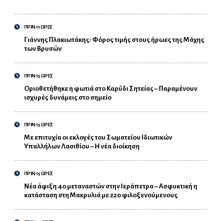
ΠΡΙΝ 11 ΩΡΕΣ
Γιάννης Πλακιωτάκης: Φόρος τιμής στους ήρωες της Μάχης
των Βρυσών
ΠΡΙΝ 15 ΩΡΕΣ
Οριοθετήθηκε η φωτιά στο Καρύδι Σητείας – Παραμένουν
ισχυρές δυνάμεις στο σημείο
ΠΡΙΝ 15 ΩΡΕΣ
Με επιτυχία οι εκλογές του Σωματείου Ιδιωτικών
Υπαλλήλων Λασιθίου – Η νέα διοίκηση
ΠΡΙΝ 15 ΩΡΕΣ
Νέα άφιξη 40 μεταναστών στην Ιεράπετρα – Ασφυκτική η
κατάσταση στη Μακρυλιά με 220 φιλοξενούμενους