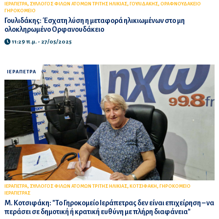
,
,
,
ΙΕΡΑΠΕΤΡΑ
ΣΥΛΛΟΓΟΣ ΦΙΛΩΝ ΑΤΟΜΩΝ ΤΡΙΤΗΣ ΗΛΙΚΙΑΣ
ΓΟΥΛΙΔΑΚΗΣ
ΟΡΑΦΝΟΥΔΑΚΕΙΟ
ΓΗΡΟΚΟΜΕΙΟ
Γουλιδάκης: Έσχατη λύση η μεταφορά ηλικιωμένων στο μη
ολοκληρωμένο Ορφανουδάκειο
11:29 π.μ. - 27/05/2025
ΙΕΡΑΠΕΤΡΑ
,
,
,
ΙΕΡΑΠΕΤΡΑ
ΣΥΛΛΟΓΟΣ ΦΙΛΩΝ ΑΤΟΜΩΝ ΤΡΙΤΗΣ ΗΛΙΚΙΑΣ
ΚΟΤΣΙΦΑΚΗ
ΓΗΡΟΚΟΜΕΙΟ
ΙΕΡΑΠΕΤΡΑΣ
Μ. Κοτσιφάκη: "Το Γηροκομείο Ιεράπετρας δεν είναι επιχείρηση – να
περάσει σε δημοτική ή κρατική ευθύνη με πλήρη διαφάνεια"