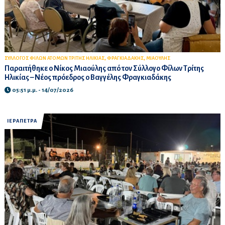
,
,
ΣΥΛΛΟΓΟΣ ΦΙΛΩΝ ΑΤΟΜΩΝ ΤΡΙΤΗΣ ΗΛΙΚΙΑΣ
ΦΡΑΓΚΙΑΔΑΚΗΣ
ΜΙΑΟΥΛΗΣ
Παραιτήθηκε ο Νίκος Μιαούλης από τον Σύλλογο Φίλων Τρίτης
Ηλικίας – Νέος πρόεδρος ο Βαγγέλης Φραγκιαδάκης
05:51 μ.μ. - 14/07/2026
ΙΕΡΑΠΕΤΡΑ