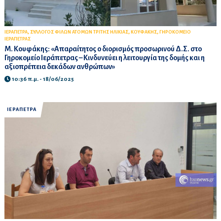
,
,
,
ΙΕΡΑΠΕΤΡΑ
ΣΥΛΛΟΓΟΣ ΦΙΛΩΝ ΑΤΟΜΩΝ ΤΡΙΤΗΣ ΗΛΙΚΙΑΣ
ΚΟΥΦΑΚΗΣ
ΓΗΡΟΚΟΜΕΙΟ
ΙΕΡΑΠΕΤΡΑΣ
Μ. Κουφάκης: «Απαραίτητος ο διορισμός προσωρινού Δ.Σ. στο
Γηροκομείο Ιεράπετρας – Κινδυνεύει η λειτουργία της δομής και η
αξιοπρέπεια δεκάδων ανθρώπων»
10:36 π.μ. - 18/06/2025
ΙΕΡΑΠΕΤΡΑ