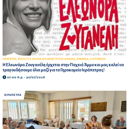
,
,
,
ΙΕΡΑΠΕΤΡΑ
ΣΥΛΛΟΓΟΣ ΦΙΛΩΝ ΑΤΟΜΩΝ ΤΡΙΤΗΣ ΗΛΙΚΙΑΣ
ΣΥΝΑΥΛΙΑ
ΖΟΥΓΑΝΕΛΗ
Η Ελεωνόρα Ζουγανέλη έρχεται στην Παχειά Άμμο και μας καλεί να
τραγουδήσουμε όλοι μαζί για το Γηροκομείο Ιεράπετρας!
07:00 π.μ. - 30/07/2026
ΙΕΡΑΠΕΤΡΑ