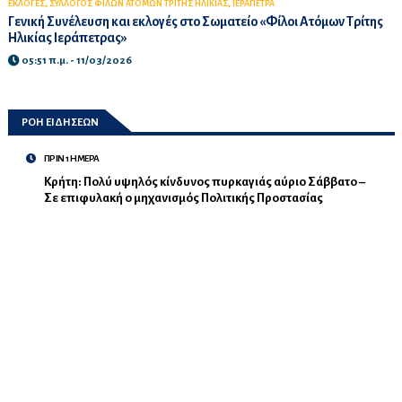
,
,
ΕΚΛΟΓΕΣ
ΣΥΛΛΟΓΟΣ ΦΙΛΩΝ ΑΤΟΜΩΝ ΤΡΙΤΗΣ ΗΛΙΚΙΑΣ
ΙΕΡΑΠΕΤΡΑ
Γενική Συνέλευση και εκλογές στο Σωματείο «Φίλοι Ατόμων Τρίτης
Ηλικίας Ιεράπετρας»
05:51 π.μ. - 11/03/2026
ΡΟΗ ΕΙΔΗΣΕΩΝ
ΠΡΙΝ 1 ΗΜΕΡΑ
Κρήτη: Πολύ υψηλός κίνδυνος πυρκαγιάς αύριο Σάββατο –
Σε επιφυλακή ο μηχανισμός Πολιτικής Προστασίας