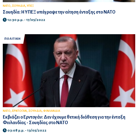
,
,
ΝΑΤΟ
ΣΟΥΗΔΙΑ
ΥΠΕΞ
Σουηδία: Η ΥΠΕΞ υπέγραψε την αίτηση ένταξης στο ΝΑΤΟ
12:30 μ.μ. - 17/05/2022
ΠΟΛΙΤΙΚΗ
,
,
,
ΝΑΤΟ
ΕΡΝΤΟΓΑΝ
ΣΟΥΗΔΙΑ
ΦΙΝΛΑΝΔΙΑ
Εκβιάζει ο Ερντογάν: Δεν έχουμε θετική διάθεση για την ένταξη
Φινλανδίας - Σουηδίας στο ΝΑΤΟ
03:08 μ.μ. - 13/05/2022