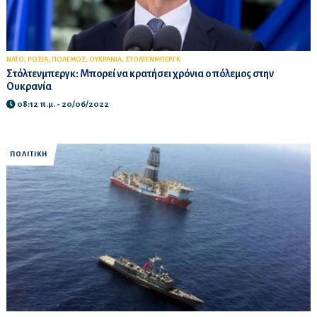
,
,
,
,
ΝΑΤΟ
ΡΩΣΙΑ
ΠΟΛΕΜΟΣ
ΟΥΚΡΑΝΙΑ
ΣΤΟΛΤΕΝΜΠΕΡΓΚ
Στόλτενμπεργκ: Μπορεί να κρατήσει χρόνια ο πόλεμος στην
Ουκρανία
08:12 π.μ. - 20/06/2022
ΠΟΛΙΤΙΚΗ