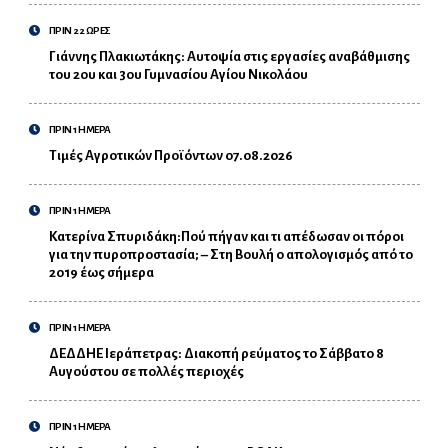
ΠΡΙΝ 22 ΩΡΕΣ
Γιάννης Πλακιωτάκης: Αυτοψία στις εργασίες αναβάθμισης
του 2ου και 3ου Γυμνασίου Αγίου Νικολάου
ΠΡΙΝ 1 ΗΜΕΡΑ
Τιμές Αγροτικών Προϊόντων 07.08.2026
ΠΡΙΝ 1 ΗΜΕΡΑ
Κατερίνα Σπυριδάκη:Πού πήγαν και τι απέδωσαν οι πόροι
για την πυροπροστασία; – Στη Βουλή ο απολογισμός από το
2019 έως σήμερα
ΠΡΙΝ 1 ΗΜΕΡΑ
ΔΕΔΔΗΕ Ιεράπετρας: Διακοπή ρεύματος το Σάββατο 8
Αυγούστου σε πολλές περιοχές
ΠΡΙΝ 1 ΗΜΕΡΑ