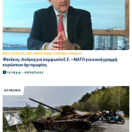
,
,
,
,
,
,
ΝΑΤΟ
ΡΩΣΙΑ
ΕΕ
ΗΠΑ
ΜΗΤΣΟΤΑΚΗΣ
ΟΥΚΡΑΝΙΑ
ΦΕΝΕΚΟΣ
Φενέκος: Ανάγκη για συμφωνία Ε.Ε. – ΝΑΤΟ για κοινή γραμμή
κυρώσεων όχι τιμωρίας
12:14 μ.μ. - 05/05/2022
ΚΟΙΝΩΝΙΑ