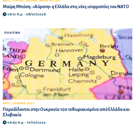
,
,
,
ΝΑΤΟ
ΤΟΥΡΚΙΑ
ΔΙΕΘΝΗ
ΜΑΙΡΗ ΜΠΟΣΗ
Μαίρη Μπόση: «Αόρατη» η Ελλάδα στις νέες ισορροπίες του ΝΑΤΟ
09:17 π.μ. - 08/07/2026
ΠΟΛΙΤΙΚΗ
,
,
ΝΑΤΟ
ΓΕΡΜΑΝΙΑ
IRIS-T
Παραδίδονται στην Ουκρανία 100 τεθωρακισμένα από Ελλάδα και
Σλοβακία
09:43 π.μ. - 10/10/2022