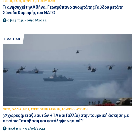
,
,
,
ΚΡΗΤΗ
ΝΑΤΟ
ΤΟΥΡΚΙΑ
ΓΕΩΤΡΥΠΑΝΟ
Τι ανησυχεί την Αθήνα: Γεωτρύπανο ανοιχτά της Γαύδου μετά τη
Σύνοδο Κορυφής του ΝΑΤΟ
09:27 π.μ. - 06/06/2022
ΠΟΛΙΤΙΚΗ
,
,
,
,
ΝΑΤΟ
ΓΑΛΛΙΑ
ΗΠΑ
ΣΤΡΑΤΙΩΤΙΚΗ ΑΣΚΗΣΗ
ΤΟΥΡΚΙΚΗ ΑΣΚΗΣΗ
37 χώρες (μεταξύ αυτών ΗΠΑ και Γαλλία) στην τουρκική άσκηση με
σενάριο “απόβαση και κατάληψη νησιού”!
11:56 π.μ. - 02/06/2022