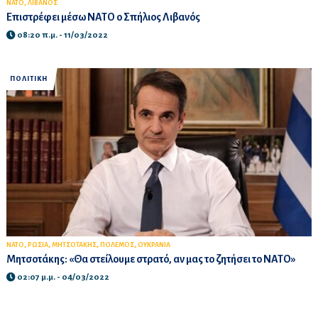
,
ΝΑΤΟ
ΛΙΒΑΝΟΣ
Επιστρέφει μέσω ΝΑΤΟ ο Σπήλιος Λιβανός
08:20 π.μ. - 11/03/2022
ΠΟΛΙΤΙΚΗ
,
,
,
,
ΝΑΤΟ
ΡΩΣΙΑ
ΜΗΤΣΟΤΑΚΗΣ
ΠΟΛΕΜΟΣ
ΟΥΚΡΑΝΙΑ
Μητσοτάκης: «Θα στείλουμε στρατό, αν μας το ζητήσει το ΝΑΤΟ»
02:07 μ.μ. - 04/03/2022