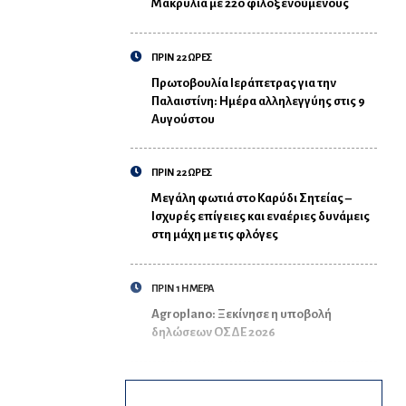
Μακρυλιά με 220 φιλοξενούμενους
ΠΡΙΝ 22 ΩΡΕΣ
Πρωτοβουλία Ιεράπετρας για την
Παλαιστίνη: Ημέρα αλληλεγγύης στις 9
Αυγούστου
ΠΡΙΝ 22 ΩΡΕΣ
Μεγάλη φωτιά στο Καρύδι Σητείας –
Ισχυρές επίγειες και εναέριες δυνάμεις
στη μάχη με τις φλόγες
ΠΡΙΝ 1 ΗΜΕΡΑ
Agroplano: Ξεκίνησε η υποβολή
δηλώσεων ΟΣΔΕ 2026