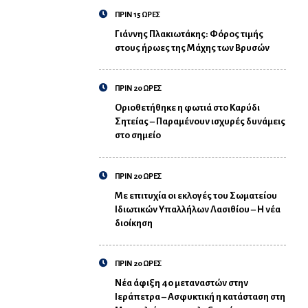
ΠΡΙΝ 15 ΩΡΕΣ
Γιάννης Πλακιωτάκης: Φόρος τιμής
στους ήρωες της Μάχης των Βρυσών
ΠΡΙΝ 20 ΩΡΕΣ
Οριοθετήθηκε η φωτιά στο Καρύδι
Σητείας – Παραμένουν ισχυρές δυνάμεις
στο σημείο
ΠΡΙΝ 20 ΩΡΕΣ
Με επιτυχία οι εκλογές του Σωματείου
Ιδιωτικών Υπαλλήλων Λασιθίου – Η νέα
διοίκηση
ΠΡΙΝ 20 ΩΡΕΣ
Νέα άφιξη 40 μεταναστών στην
Ιεράπετρα – Ασφυκτική η κατάσταση στη