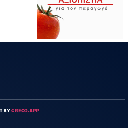
T BY
GRECO.APP