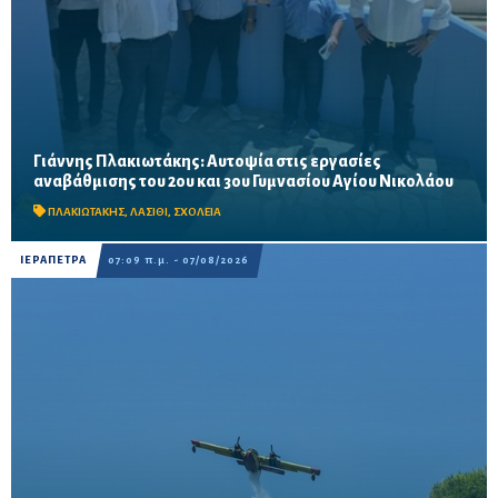
Γιάννης Πλακιωτάκης: Αυτοψία στις εργασίες
Οι παρεμβάσεις του προγράμματος «Μαριέττα Γιαννάκου»
αναβάθμισης του 2ου και 3ου Γυμνασίου Αγίου Νικολάου
αναμένεται να ολοκληρωθούν πριν από τη νέα σχολική χρονιά –
Προβλέπονται ανακαινίσεις αιθουσών, αύλειων και...
ΠΛΑΚΙΩΤΑΚΗΣ
,
ΛΑΣΙΘΙ
,
ΣΧΟΛΕΙΑ
ΙΕΡΑΠΕΤΡΑ
07:09 π.μ. - 07/08/2026