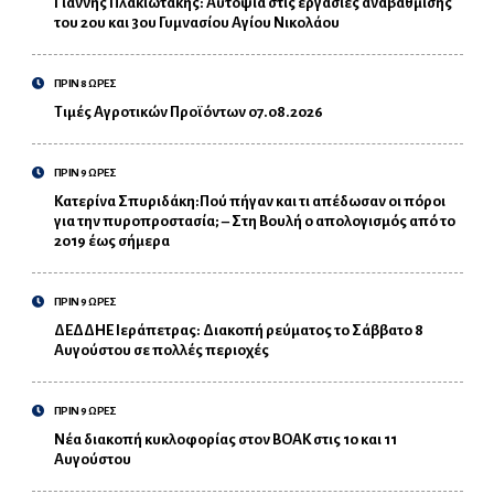
Γιάννης Πλακιωτάκης: Αυτοψία στις εργασίες αναβάθμισης
του 2ου και 3ου Γυμνασίου Αγίου Νικολάου
ΠΡΙΝ 8 ΩΡΕΣ
Τιμές Αγροτικών Προϊόντων 07.08.2026
ΠΡΙΝ 9 ΩΡΕΣ
Κατερίνα Σπυριδάκη:Πού πήγαν και τι απέδωσαν οι πόροι
για την πυροπροστασία; – Στη Βουλή ο απολογισμός από το
2019 έως σήμερα
ΠΡΙΝ 9 ΩΡΕΣ
ΔΕΔΔΗΕ Ιεράπετρας: Διακοπή ρεύματος το Σάββατο 8
Αυγούστου σε πολλές περιοχές
ΠΡΙΝ 9 ΩΡΕΣ
Νέα διακοπή κυκλοφορίας στον ΒΟΑΚ στις 10 και 11
Αυγούστου