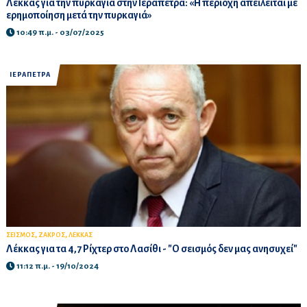
Λέκκας για την πυρκαγιά στην Ιεράπετρα: «Η περιοχή απειλείται με
ερημοποίηση μετά την πυρκαγιά»
10:49 π.μ. - 03/07/2025
ΙΕΡΑΠΕΤΡΑ
,
,
ΣΕΙΣΜΟΣ
ΖΑΚΡΟΣ
ΛΕΚΚΑΣ
Λέκκας για τα 4,7 Ρίχτερ στο Λασίθι - "Ο σεισμός δεν μας ανησυχεί"
11:12 π.μ. - 19/10/2024