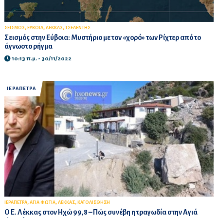
,
,
,
ΣΕΙΣΜΟΣ
ΕΥΒΟΙΑ
ΛΕΚΚΑΣ
ΤΣΕΛΕΝΤΗΣ
Σεισμός στην Εύβοια: Μυστήριο με τον «χορό» των Ρίχτερ από το
άγνωστο ρήγμα
10:13 π.μ. - 30/11/2022
ΙΕΡΑΠΕΤΡΑ
,
,
,
ΙΕΡΑΠΕΤΡΑ
ΑΓΙΑ ΦΩΤΙΑ
ΛΕΚΚΑΣ
ΚΑΤΟΛΙΣΘΗΣΗ
Ο Ε. Λέκκας στον Ηχώ 99,8 – Πώς συνέβη η τραγωδία στην Αγιά