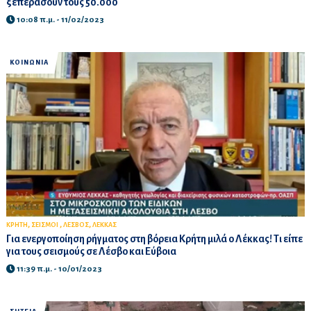
ξεπεράσουν τους 50.000
10:08 π.μ. - 11/02/2023
ΚΟΙΝΩΝΙΑ
,
,
,
ΚΡΗΤΗ
ΣΕΙΣΜΟΙ
ΛΕΣΒΟΣ
ΛΕΚΚΑΣ
Για ενεργοποίηση ρήγματος στη βόρεια Κρήτη μιλά ο Λέκκας! Τι είπε
για τους σεισμούς σε Λέσβο και Εύβοια
11:39 π.μ. - 10/01/2023