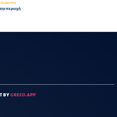
,
ΠΛΑΚΟΥΡΙΑ
την περιοχή
T BY
GRECO.APP