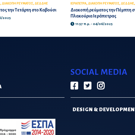
,
,
,
,
Ι
ΔΙΑΚΟΠΗ ΡΕΥΜΑΤΟΣ
ΔΕΔΔΗΕ
ΙΕΡΑΠΕΤΡΑ
ΔΙΑΚΟΠΗ ΡΕΥΜΑΤΟΣ
ΔΕΔΔΗΕ
ος την Τετάρτη στο Καβούσι
Διακοπή ρεύματος την Πέμπτη σ
Πλακούρια Ιεράπετρας
06/2025
11:57 π.μ. - 04/06/2025
SOCIAL MEDIA
Α
DESIGN & DEVELOPMEN