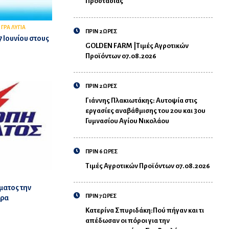
Προστασίας
,
ΓΡΑ ΛΥΓΙΑ
ΠΡΙΝ 2 ΩΡΕΣ
 Ιουνίου στους
GOLDEN FARM |Τιμές Αγροτικών
Προϊόντων 07.08.2026
ΠΡΙΝ 2 ΩΡΕΣ
Γιάννης Πλακιωτάκης: Αυτοψία στις
εργασίες αναβάθμισης του 2ου και 3ου
Γυμνασίου Αγίου Νικολάου
ΠΡΙΝ 6 ΩΡΕΣ
Τιμές Αγροτικών Προϊόντων 07.08.2026
ματος την
ΠΡΙΝ 7 ΩΡΕΣ
τρα
Κατερίνα Σπυριδάκη:Πού πήγαν και τι
απέδωσαν οι πόροι για την