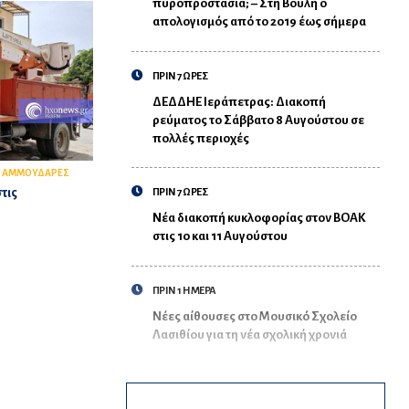
πυροπροστασία; – Στη Βουλή ο
απολογισμός από το 2019 έως σήμερα
ΠΡΙΝ 7 ΩΡΕΣ
ΔΕΔΔΗΕ Ιεράπετρας: Διακοπή
ρεύματος το Σάββατο 8 Αυγούστου σε
πολλές περιοχές
,
ΑΜΜΟΥΔΑΡΕΣ
τις
ΠΡΙΝ 7 ΩΡΕΣ
Νέα διακοπή κυκλοφορίας στον ΒΟΑΚ
στις 10 και 11 Αυγούστου
ΠΡΙΝ 1 ΗΜΕΡΑ
Νέες αίθουσες στο Μουσικό Σχολείο
Λασιθίου για τη νέα σχολική χρονιά