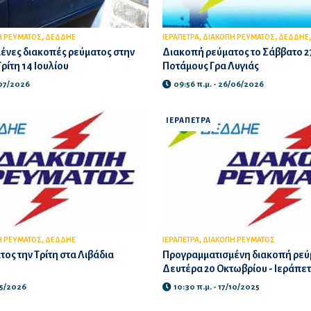
,
,
,
Η ΡΕΥΜΑΤΟΣ
ΔΕΔΔΗΕ
ΙΕΡΑΠΕΤΡΑ
ΔΙΑΚΟΠΗ ΡΕΥΜΑΤΟΣ
ΔΕΔΔΗΕ
ένες διακοπές ρεύματος στην
Διακοπή ρεύματος το Σάββατο 27
ρίτη 14 Ιουλίου
Ποτάμους Γρα Λυγιάς
/07/2026
09:56 π.μ. - 26/06/2026
ΙΕΡΑΠΕΤΡΑ
,
,
Η ΡΕΥΜΑΤΟΣ
ΔΕΔΔΗΕ
ΙΕΡΑΠΕΤΡΑ
ΔΙΑΚΟΠΗ ΡΕΥΜΑΤΟΣ
ος την Τρίτη στα Λιβάδια
Προγραμματισμένη διακοπή ρεύ
Δευτέρα 20 Οκτωβρίου - Ιεράπε
05/2026
10:30 π.μ. - 17/10/2025