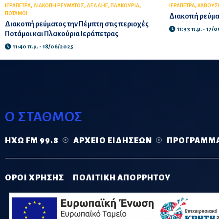
,
,
,
,
,
ΙΕΡΑΠΕΤΡΑ
ΔΙΑΚΟΠΗ ΡΕΥΜΑΤΟΣ
ΔΕΔΔΗΕ
ΠΛΑΚΟΥΡΙΑ
ΙΕΡΑΠΕΤΡΑ
ΚΑΒΟΥΣ
ΠΟΤΑΜΟΙ
Διακοπή ρεύματ
Διακοπή ρεύματος την Πέμπτη στις περιοχές
11:33 π.μ. - 17/
Ποτάμοι και Πλακούρια Ιεράπετρας
11:40 π.μ. - 18/06/2025
Ο ΣΤΑΘΜΟΣ
ΗΧΏ FM 99.8
ΑΡΧΕΊΟ ΕΙΔΉΣΕΩΝ
ΠΡΌΓΡΑΜΜ
ΟΡΟΙ ΧΡΗΣΗΣ
ΠΟΛΙΤΙΚΗ ΑΠΟΡΡΗΤΟΥ