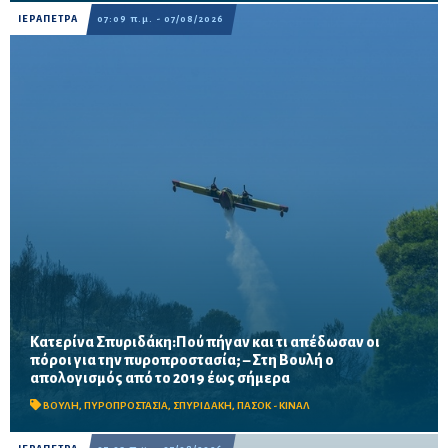
ΙΕΡΑΠΕΤΡΑ
07:09 π.μ. - 07/08/2026
Κατερίνα Σπυριδάκη:Πού πήγαν και τι απέδωσαν οι
πόροι για την πυροπροστασία; – Στη Βουλή ο
Το ΠΑΣΟΚ ζητά πλήρη απολογισμό των χρηματοδοτήσεων από
απολογισμός από το 2019 έως σήμερα
το 2019, στοιχεία για τα προγράμματα «ΑΙΓΙΣ» και AntiNero,
καθώς και απαντήσεις για προσωπικό, οχήματα, ε...
ΒΟΥΛΗ
,
ΠΥΡΟΠΡΟΣΤΑΣΙΑ
,
ΣΠΥΡΙΔΑΚΗ
,
ΠΑΣΟΚ - ΚΙΝΑΛ