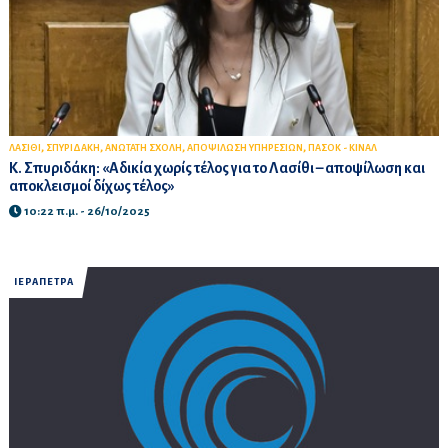
,
,
,
,
ΛΑΣΙΘΙ
ΣΠΥΡΙΔΑΚΗ
ΑΝΩΤΑΤΗ ΣΧΟΛΗ
ΑΠΟΨΙΛΩΣΗ ΥΠΗΡΕΣΙΩΝ
ΠΑΣΟΚ - ΚΙΝΑΛ
Κ. Σπυριδάκη: «Αδικία χωρίς τέλος για το Λασίθι – αποψίλωση και
αποκλεισμοί δίχως τέλος»
10:22 π.μ. - 26/10/2025
ΙΕΡΑΠΕΤΡΑ