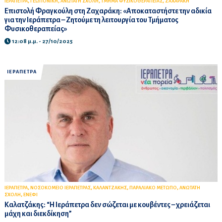
,
,
,
,
ΙΕΡΑΠΕΤΡΑ
ΓΕΩΠΟΝΙΚΗ
ΑΝΩΤΑΤΗ ΣΧΟΛΗ
ΤΜΗΜΑ ΦΥΣΙΚΟΘΕΡΑΠΕΙΑΣ
ΖΑΧΑΡΑΚΗ
Επιστολή Φραγκούλη στη Ζαχαράκη: «Αποκαταστήστε την αδικία
για την Ιεράπετρα – Ζητούμε τη λειτουργία του Τμήματος
Φυσικοθεραπείας»
12:08 μ.μ. - 27/10/2025
ΙΕΡΑΠΕΤΡΑ
,
,
,
,
ΙΕΡΑΠΕΤΡΑ
ΝΟΣΟΚΟΜΕΙΟ ΙΕΡΑΠΕΤΡΑΣ
ΚΑΛΑΝΤΖΑΚΗΣ
ΠΑΡΑΛΙΑΚΟ ΜΕΤΩΠΟ
ΑΝΩΤΑΤΗ
,
ΣΧΟΛΗ
ΕΝΕΦΙ
Καλατζάκης: “Η Ιεράπετρα δεν σώζεται με κουβέντες – χρειάζεται
μάχη και διεκδίκηση”