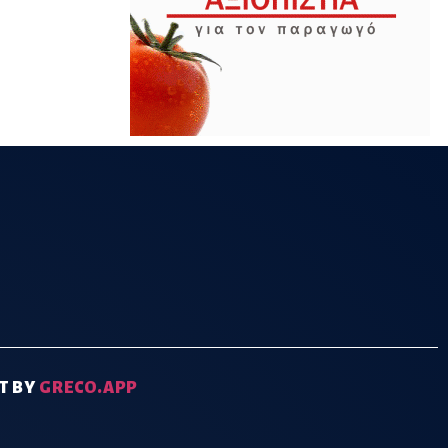
T BY
GRECO.APP