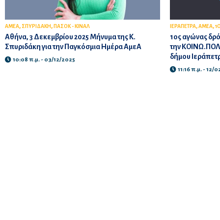
,
,
,
,
ΑΜΕΑ
ΣΠΥΡΙΔΑΚΗ
ΠΑΣΟΚ - ΚΙΝΑΛ
ΙΕΡΑΠΕΤΡΑ
ΑΜΕΑ
1
Αθήνα, 3 Δεκεμβρίου 2025 Μήνυμα της Κ.
1ος αγώνας δρ
Σπυριδάκη για την Παγκόσμια Ημέρα ΑμεΑ
την ΚΟΙΝΩ.ΠΟΛΙ
δήμου Ιεράπετ
10:08 π.μ. - 03/12/2025
11:16 π.μ. - 12/