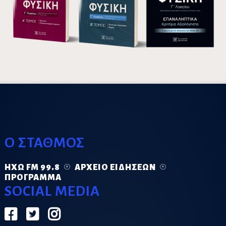
Ο ΣΤΑΘΜΟΣ
ΗΧΏ FM 99.8
ΑΡΧΕΊΟ ΕΙΔΉΣΕΩΝ
ΠΡΌΓΡΑΜΜΑ
SOCIAL MEDIA