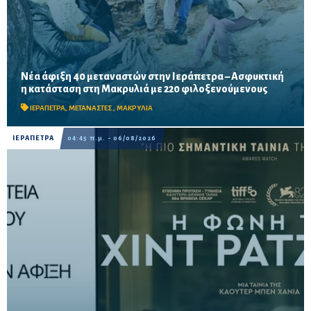
Νέα άφιξη 40 μεταναστών στην Ιεράπετρα – Ασφυκτική
Δύο νέες αφίξεις σε λιγότερο από 24 ώρες αυξάνουν την πίεση
η κατάσταση στη Μακρυλιά με 220 φιλοξενούμενους
στο παλιό Δημοτικό Σχολείο, ενώ ακόμη 40 άτομα διασώθηκαν
νότια-νοτιοανατολικά της Ιεράπετρας.
ΙΕΡΑΠΕΤΡΑ
,
ΜΕΤΑΝΑΣΤΕΣ
,
ΜΑΚΡΥΛΙΑ
ΙΕΡΑΠΕΤΡΑ
04:45 π.μ. - 06/08/2026