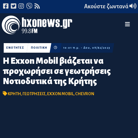
Ακούστε ζωντανά
ΕΝΟΤΗΤΕΣ
ΠΟΛΙΤΙΚΗ
10:01 π.μ. - Δευ, 09/42/2023
Η Exxon Mobil βιάζεται να
προχωρήσει σε γεωτρήσεις
Νοτιοδυτικά της Κρήτης
ΚΡΗΤΗ
,
ΓΕΩΤΡΗΣΕΙΣ
,
EXXON MOBIL
,
CHEVRON