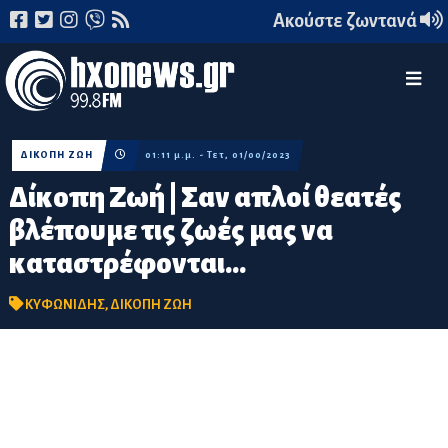
Ακούστε ζωντανά
ΔΙΚΟΠΗ ΖΩΗ
01:11 μ.μ. - Τετ, 01/00/2023
Δίκοπη Ζωή | Σαν απλοί θεατές
βλέπουμε τις ζωές μας να
καταστρέφονται...
ΚΥΦΩΝΙΔΗΣ
,
ΔΙΚΟΠΗ ΖΩΗ