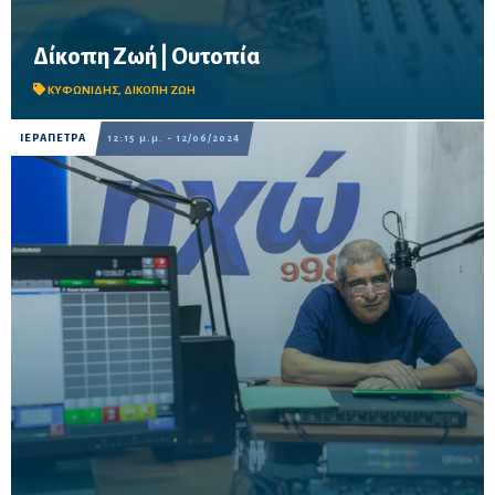
Δίκοπη Ζωή | Ουτοπία
Ακούστε εδώ την εκπομπή της 26.06.2024 με τον Νίκο Κυφωνίδη
ΚΥΦΩΝΙΔΗΣ
,
ΔΙΚΟΠΗ ΖΩΗ
ΙΕΡΑΠΕΤΡΑ
12:15 μ.μ. - 12/06/2024