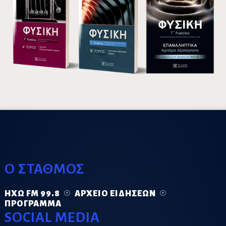
Ο ΣΤΑΘΜΟΣ
ΗΧΏ FM 99.8
ΑΡΧΕΊΟ ΕΙΔΉΣΕΩΝ
ΠΡΌΓΡΑΜΜΑ
SOCIAL MEDIA