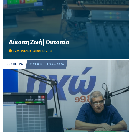
Δίκοπη Ζωή | Ουτοπία
Ακούστε εδώ την εκπομπή της 26.06.2024 με τον Νίκο Κυφωνίδη
ΚΥΦΩΝΙΔΗΣ
,
ΔΙΚΟΠΗ ΖΩΗ
ΙΕΡΑΠΕΤΡΑ
12:15 μ.μ. - 12/06/2024