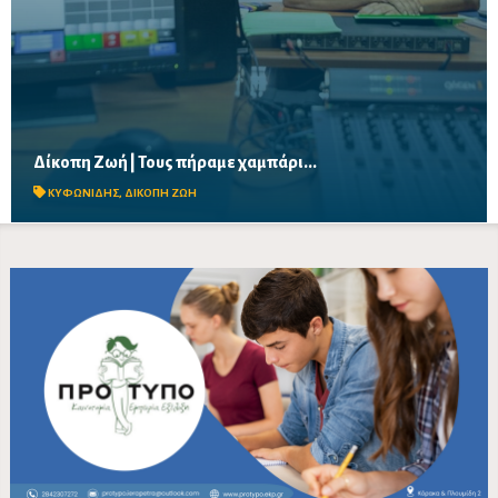
Ακούστε εδώ την εκπομπή της 03.014.2024 με τον Νίκο
Δίκοπη Ζωή | Τους πήραμε χαμπάρι...
Κυφωνίδη
ΚΥΦΩΝΙΔΗΣ
,
ΔΙΚΟΠΗ ΖΩΗ