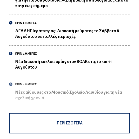
για την πυροπροστασία; – Στη Βουλή ο απολογισμός από το
2019 έως σήμερα
ΠΡΙΝ 2 ΗΜΕΡΕΣ
ΔΕΔΔΗΕ Ιεράπετρας: Διακοπή ρεύματος το Σάββατο 8
Αυγούστου σε πολλές περιοχές
ΠΡΙΝ 2 ΗΜΕΡΕΣ
Νέα διακοπή κυκλοφορίας στον ΒΟΑΚ στις 10 και 11
Αυγούστου
ΠΡΙΝ 2 ΗΜΕΡΕΣ
Νέες αίθουσες στο Μουσικό Σχολείο Λασιθίου για τη νέα
σχολική χρονιά
ΠΕΡΙΣΣΟΤΕΡΑ