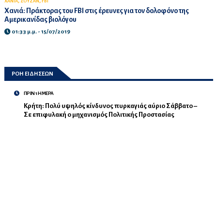
,
,
ΧΑΝΙΑ
ΣΟΥΖΑΝ
FBI
Χανιά: Πράκτορας του FBI στις έρευνες για τον δολοφόνο της
Αμερικανίδας βιολόγου
01:33 μ.μ. - 15/07/2019
ΡΟΗ ΕΙΔΗΣΕΩΝ
ΠΡΙΝ 1 ΗΜΕΡΑ
Κρήτη: Πολύ υψηλός κίνδυνος πυρκαγιάς αύριο Σάββατο –
Σε επιφυλακή ο μηχανισμός Πολιτικής Προστασίας