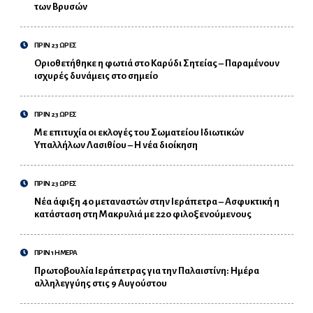
των Βρυσών
ΠΡΙΝ 23 ΩΡΕΣ
Οριοθετήθηκε η φωτιά στο Καρύδι Σητείας – Παραμένουν
ισχυρές δυνάμεις στο σημείο
ΠΡΙΝ 23 ΩΡΕΣ
Με επιτυχία οι εκλογές του Σωματείου Ιδιωτικών
Υπαλλήλων Λασιθίου – Η νέα διοίκηση
ΠΡΙΝ 23 ΩΡΕΣ
Νέα άφιξη 40 μεταναστών στην Ιεράπετρα – Ασφυκτική η
κατάσταση στη Μακρυλιά με 220 φιλοξενούμενους
ΠΡΙΝ 1 ΗΜΕΡΑ
Πρωτοβουλία Ιεράπετρας για την Παλαιστίνη: Ημέρα
αλληλεγγύης στις 9 Αυγούστου