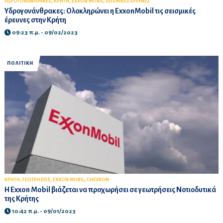
,
,
,
ΥΔΡΟΓΟΝΑΝΘΡΑΚΕΣ
ΚΡΗΤΗ
EXXON MOBIL
ΣΕΙΣΜΙΚΕΣ ΕΡΕΥΝΕΣ
Υδρογονάνθρακες: Ολοκληρώνει η ExxonMobil τις σεισμικές
έρευνες στην Κρήτη
09:23 π.μ. - 09/02/2023
ΠΟΛΙΤΙΚΗ
,
,
,
ΚΡΗΤΗ
ΓΕΩΤΡΗΣΕΙΣ
EXXON MOBIL
CHEVRON
Η Exxon Mobil βιάζεται να προχωρήσει σε γεωτρήσεις Νοτιοδυτικά
της Κρήτης
10:42 π.μ. - 09/01/2023