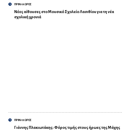
ΠΡΙΝ 19 ΩΡΕΣ
Νέες αίθουσες στο Μουσικό Σχολείο Λασιθίου για τη νέα
σχολική χρονιά
ΠΡΙΝ 19 ΩΡΕΣ
Γιάννης Πλακιωτάκης: Φόρος τιμής στους ήρωες της Μάχης