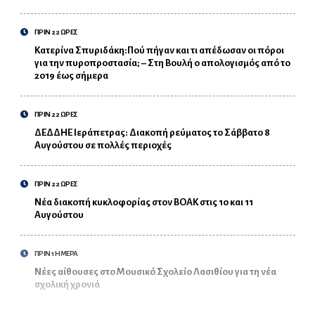
ΠΡΙΝ 22 ΩΡΕΣ
Κατερίνα Σπυριδάκη:Πού πήγαν και τι απέδωσαν οι πόροι
για την πυροπροστασία; – Στη Βουλή ο απολογισμός από το
2019 έως σήμερα
ΠΡΙΝ 22 ΩΡΕΣ
ΔΕΔΔΗΕ Ιεράπετρας: Διακοπή ρεύματος το Σάββατο 8
Αυγούστου σε πολλές περιοχές
ΠΡΙΝ 22 ΩΡΕΣ
Νέα διακοπή κυκλοφορίας στον ΒΟΑΚ στις 10 και 11
Αυγούστου
ΠΡΙΝ 1 ΗΜΕΡΑ
Νέες αίθουσες στο Μουσικό Σχολείο Λασιθίου για τη νέα
σχολική χρονιά