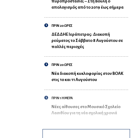
πυροπροστασία; – Στη Βουλή ο
απολογισμός από το 2019 έως σήμερα
ΠΡΙΝ 20 ΩΡΕΣ
ΔΕΔΔΗΕ Ιεράπετρας: Διακοπή
ρεύματος το Σάββατο 8 Αυγούστου σε
πολλές περιοχές
ΠΡΙΝ 20 ΩΡΕΣ
Νέα διακοπή κυκλοφορίας στον ΒΟΑΚ
στις 10 και 11 Αυγούστου
ΠΡΙΝ 1 ΗΜΕΡΑ
Νέες αίθουσες στο Μουσικό Σχολείο
Λασιθίου για τη νέα σχολική χρονιά