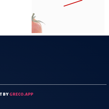
T BY
GRECO.APP