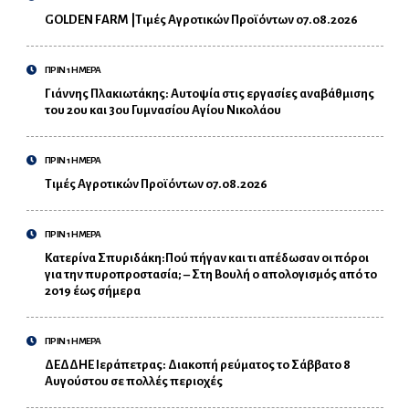
GOLDEN FARM |Τιμές Αγροτικών Προϊόντων 07.08.2026
ΠΡΙΝ 1 ΗΜΕΡΑ
Γιάννης Πλακιωτάκης: Αυτοψία στις εργασίες αναβάθμισης
του 2ου και 3ου Γυμνασίου Αγίου Νικολάου
ΠΡΙΝ 1 ΗΜΕΡΑ
Τιμές Αγροτικών Προϊόντων 07.08.2026
ΠΡΙΝ 1 ΗΜΕΡΑ
Κατερίνα Σπυριδάκη:Πού πήγαν και τι απέδωσαν οι πόροι
για την πυροπροστασία; – Στη Βουλή ο απολογισμός από το
2019 έως σήμερα
ΠΡΙΝ 1 ΗΜΕΡΑ
ΔΕΔΔΗΕ Ιεράπετρας: Διακοπή ρεύματος το Σάββατο 8
Αυγούστου σε πολλές περιοχές