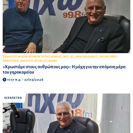
,
,
,
ΣΥΛΛΟΓΟΣ ΦΙΛΩΝ ΑΤΟΜΩΝ ΤΡΙΤΗΣ ΗΛΙΚΙΑΣ
ΝΕΟ ΔΣ
ΦΡΑΓΚΙΑΔΑΚΗΣ
ΓΗΡΟΚΟΜΕΙΟ
,
ΙΕΡΑΠΕΤΡΑΣ
ΔΙΑΛΟΓΟΙ ΣΤΟΝ 21Ο ΑΙΩΝΑ
«Χρωστάμε στους ανθρώπους μας»: Η μάχη για την επόμενη μέρα
του γηροκομείου
11:17 π.μ. - 27/03/2026
ΙΕΡΑΠΕΤΡΑ