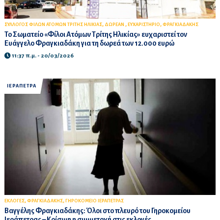
,
,
,
ΣΥΛΛΟΓΟΣ ΦΙΛΩΝ ΑΤΟΜΩΝ ΤΡΙΤΗΣ ΗΛΙΚΙΑΣ
ΔΩΡΕΑΝ
ΕΥΧΑΡΙΣΤΗΡΙΟ
ΦΡΑΓΚΙΑΔΑΚΗΣ
Το Σωματείο «Φίλοι Ατόμων Τρίτης Ηλικίας» ευχαριστεί τον
Ευάγγελο Φραγκιαδάκη για τη δωρεά των 12.000 ευρώ
11:37 π.μ. - 20/03/2026
ΙΕΡΑΠΕΤΡΑ
,
,
ΕΚΛΟΓΕΣ
ΦΡΑΓΚΙΑΔΑΚΗΣ
ΓΗΡΟΚΟΜΕΙΟ ΙΕΡΑΠΕΤΡΑΣ
Βαγγέλης Φραγκιαδάκης: Όλοι στο πλευρό του Γηροκομείου
Ιεράπετρας – Κρίσιμη η συμμετοχή στις εκλογές