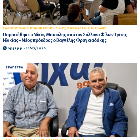
,
,
ΣΥΛΛΟΓΟΣ ΦΙΛΩΝ ΑΤΟΜΩΝ ΤΡΙΤΗΣ ΗΛΙΚΙΑΣ
ΦΡΑΓΚΙΑΔΑΚΗΣ
ΜΙΑΟΥΛΗΣ
Παραιτήθηκε ο Νίκος Μιαούλης από τον Σύλλογο Φίλων Τρίτης
Ηλικίας – Νέος πρόεδρος ο Βαγγέλης Φραγκιαδάκης
05:51 μ.μ. - 14/07/2026
ΙΕΡΑΠΕΤΡΑ