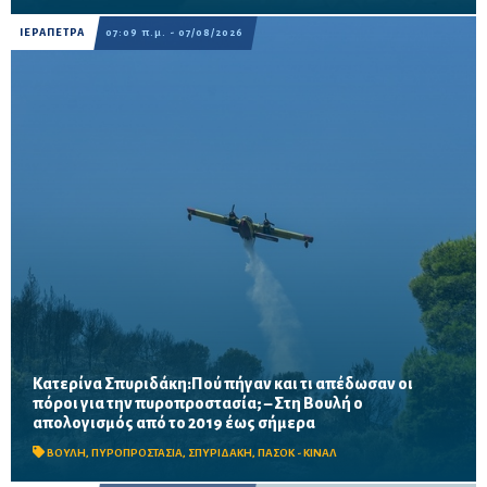
ΙΕΡΑΠΕΤΡΑ
07:09 π.μ. - 07/08/2026
Κατερίνα Σπυριδάκη:Πού πήγαν και τι απέδωσαν οι
πόροι για την πυροπροστασία; – Στη Βουλή ο
Το ΠΑΣΟΚ ζητά πλήρη απολογισμό των χρηματοδοτήσεων από
απολογισμός από το 2019 έως σήμερα
το 2019, στοιχεία για τα προγράμματα «ΑΙΓΙΣ» και AntiNero,
καθώς και απαντήσεις για προσωπικό, οχήματα, ε...
ΒΟΥΛΗ
,
ΠΥΡΟΠΡΟΣΤΑΣΙΑ
,
ΣΠΥΡΙΔΑΚΗ
,
ΠΑΣΟΚ - ΚΙΝΑΛ