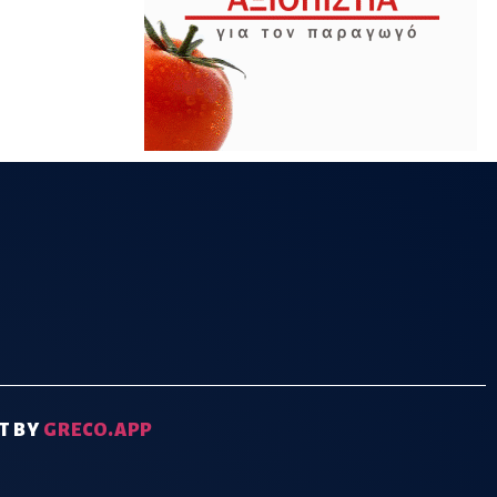
T BY
GRECO.APP