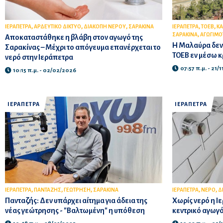
,
,
,
,
,
ΙΕΡΑΠΕΤΡΑ
ΑΡΔΕΥΤΙΚΟ ΔΙΚΤΥΟ
ΔΙΑΚΟΠΗ ΝΕΡΟΥ
ΣΑΡΑΚΙΝΑ
ΙΕΡΑΠΕΤΡΑ
ΤΟΕΒ
Κ
,
ΣΑΡΑΚΙΝΑ
ΑΓΩΓΙΜΟ
Αποκαταστάθηκε η βλάβη στον αγωγό της
Η Μαλαύρα δεν 
Σαρακίνας – Μέχρι το απόγευμα επανέρχεται το
ΤΟΕΒ εν μέσω κ
νερό στην Ιεράπετρα
07:57 π.μ. - 21/
10:15 π.μ. - 02/02/2026
ΙΕΡΑΠΕΤΡΑ
ΙΕΡΑΠΕΤΡΑ
,
,
,
,
,
ΙΕΡΑΠΕΤΡΑ
ΠΑΝΤΑΖΗΣ
ΓΕΩΤΡΗΣΗ
ΣΑΡΑΚΙΝΑ
ΙΕΡΑΠΕΤΡΑ
ΝΕΡΟ
Δ
Πανταζής: Δεν υπάρχει αίτημα για άδεια της
Χωρίς νερό η Ι
νέας γεώτρησης - "Βαλτωμένη" η υπόθεση
κεντρικό αγωγό