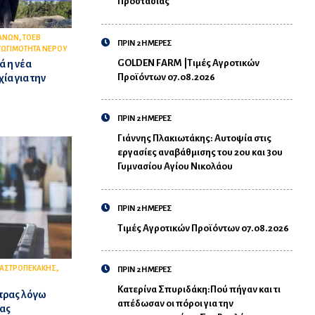
Προστασίας
,
ΑΝΩΝ
ΤΟΕΒ
ΠΡΙΝ 2 ΗΜΕΡΕΣ
ΓΩΓΙΜΟΤΗΤΑ ΝΕΡΟΥ
GOLDEN FARM |Τιμές Αγροτικών
ά η νέα
Προϊόντων 07.08.2026
ία για την
ΠΡΙΝ 2 ΗΜΕΡΕΣ
Γιάννης Πλακιωτάκης: Αυτοψία στις
εργασίες αναβάθμισης του 2ου και 3ου
Γυμνασίου Αγίου Νικολάου
ΠΡΙΝ 2 ΗΜΕΡΕΣ
Τιμές Αγροτικών Προϊόντων 07.08.2026
,
ΑΣΤΡΟΠΕΚΑΚΗΣ
ΠΡΙΝ 2 ΗΜΕΡΕΣ
Κατερίνα Σπυριδάκη:Πού πήγαν και τι
ετρας λόγω
απέδωσαν οι πόροι για την
νας