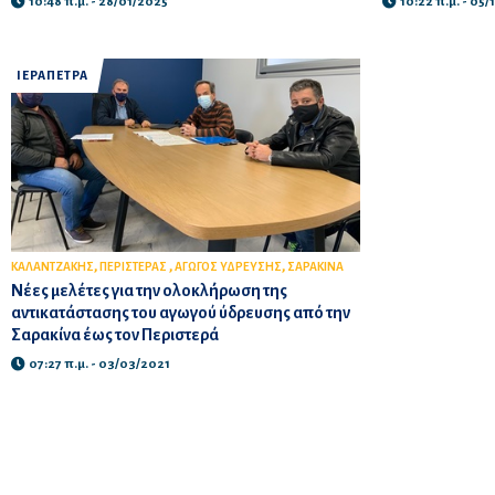
10:48 π.μ. - 28/01/2025
10:22 π.μ. - 05/
ΙΕΡΑΠΕΤΡΑ
,
,
,
ΚΑΛΑΝΤΖΑΚΗΣ
ΠΕΡΙΣΤΕΡΑΣ
ΑΓΩΓΟΣ ΥΔΡΕΥΣΗΣ
ΣΑΡΑΚΙΝΑ
Νέες μελέτες για την ολοκλήρωση της
αντικατάστασης του αγωγού ύδρευσης από την
Σαρακίνα έως τον Περιστερά
07:27 π.μ. - 03/03/2021