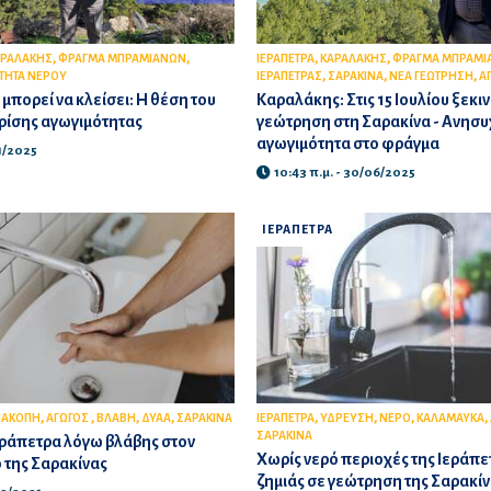
,
,
,
,
ΑΡΑΛΑΚΗΣ
ΦΡΑΓΜΑ ΜΠΡΑΜΙΑΝΩΝ
ΙΕΡΑΠΕΤΡΑ
ΚΑΡΑΛΑΚΗΣ
ΦΡΑΓΜΑ ΜΠΡΑΜΙ
,
,
,
ΤΗΤΑ ΝΕΡΟΥ
ΙΕΡΑΠΕΤΡΑΣ
ΣΑΡΑΚΙΝΑ
ΝΕΑ ΓΕΩΤΡΗΣΗ
Α
μπορεί να κλείσει: Η θέση του
Καραλάκης: Στις 15 Ιουλίου ξεκιν
ρίσης αγωγιμότητας
γεώτρηση στη Σαρακίνα - Ανησυχ
αγωγιμότητα στο φράγμα
11/2025
10:43 π.μ. - 30/06/2025
ΙΕΡΑΠΕΤΡΑ
,
,
,
,
,
,
,
,
ΙΑΚΟΠΗ
ΑΓΩΓΟΣ
ΒΛΑΒΗ
ΔΥΑΑ
ΣΑΡΑΚΙΝΑ
ΙΕΡΑΠΕΤΡΑ
ΥΔΡΕΥΣΗ
ΝΕΡΟ
ΚΑΛΑΜΑΥΚΑ
ΣΑΡΑΚΙΝΑ
εράπετρα λόγω βλάβης στον
Χωρίς νερό περιοχές της Ιεράπ
 της Σαρακίνας
ζημιάς σε γεώτρηση της Σαρακί