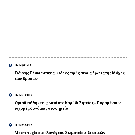
ΠΡΙΝ 9 ΩΡΕΣ
Γιάννης Πλακιωτάκης: Φόρος τιμής στους ήρωες της Μάχης
των Βρυσών
ΠΡΙΝ 13 ΩΡΕΣ
Οριοθετήθηκε η φωτιά στο Καρύδι Σητείας – Παραμένουν
ισχυρές δυνάμεις στο σημείο
ΠΡΙΝ 13 ΩΡΕΣ
Με επιτυχία οι εκλογές του Σωματείου Ιδιωτικών