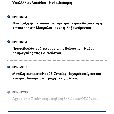
Υπαλλήλων Λασιθίου – Η νέα διοίκηση
ΠΡΙΝ 13 ΩΡΕΣ
Νέα άφιξη 40 μεταναστών στην Ιεράπετρα – Ασφυκτική η
κατάσταση στη Μακρυλιά με 220 φιλοξενούμενους
ΠΡΙΝ 15 ΩΡΕΣ
Πρωτοβουλία Ιεράπετρας για την Παλαιστίνη: Ημέρα
αλληλεγγύης στις 9 Αυγούστου
ΠΡΙΝ 15 ΩΡΕΣ
Μεγάλη φωτιά στο Καρύδι Σητείας – Ισχυρές επίγειες και
εναέριες δυνάμεις στη μάχη με τις φλόγες
ΠΡΙΝ 1 ΗΜΕΡΑ
Agroplano: Ξεκίνησε η υποβολή δηλώσεων ΟΣΔΕ 2026