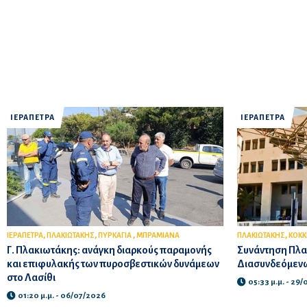
ΙΕΡΑΠΕΤΡΑ
ΙΕΡΑΠΕΤΡΑ
,
,
,
,
ΙΕΡΑΠΕΤΡΑ
ΠΛΑΚΙΩΤΑΚΗΣ
ΠΥΡΚΑΓΙΑ
ΜΠΡΑΜΙΑΝΑ
ΠΛΑΚΙΩΤΑΚΗΣ
ΚΟΚΚ
Γ. Πλακιωτάκης: ανάγκη διαρκούς παραμονής
Συνάντηση Πλακ
και επιφυλακής των πυροσβεστικών δυνάμεων
Διασυνδεόμενω
στο Λασίθι
05:33 μ.μ. - 29
01:20 μ.μ. - 06/07/2026