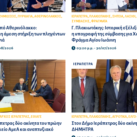
,
,
,
,
,
,
,
ΗΜΙΩΣΕΙΣ
ΠΥΡΚΑΓΙΑ
ΑΘΕΡΙΝΟΛΑΚΚΟΣ
ΙΕΡΑΠΕΤΡΑ
ΠΛΑΚΙΩΤΑΚΗΣ
ΣΗΤΕΙΑ
ΛΑΣΙΘΙ
,
ΣΥΜΒΑΣΗΣ
ΦΡΑΓΜΑΤΑ
πό Αθερινόλακκο:
Γ. Πλακιωτάκης: Ιστορική εξέλιξη
 η άμεση στήριξη των πληγέντων
η υπογραφή της σύμβασης για Χ
γιά
Φράγμα Αγίου Ιωάννη
/08/2026
03:20 μ.μ. - 30/07/2026
ΙΕΡΑΠΕΤΡΑ
,
,
,
,
ΡΧΟΣ ΙΕΡΑΠΕΤΡΑΣ
ΕΘΙΑΓΕ
ΙΕΡΑΠΕΤΡΑ
ΠΛΑΚΙΩΤΑΚΗΣ
ΑΓΡΟΤΙΚΑ
ΕΛΓΟ
πετρας δύο ακίνητα του πρώην
Στον Δήμο Ιεράπετρας δύο ακίνη
λείο ΑμεΑ και αναπτυξιακό
ΔΗΜΗΤΡΑ