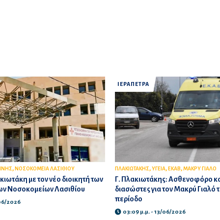
ΙΕΡΑΠΕΤΡΑ
,
,
,
,
ΙΝΗΣ
ΝΟΣΟΚΟΜΕΙΑ ΛΑΣΙΘΙΟΥ
ΠΛΑΚΙΩΤΑΚΗΣ
ΥΓΕΙΑ
ΕΚΑΒ
ΜΑΚΡΥ ΓΙΑΛΟ
ιωτάκη με τον νέο διοικητή των
Γ. Πλακιωτάκης: Ασθενοφόρο κα
ν Νοσοκομείων Λασιθίου
διασώστες για τον Μακρύ Γιαλό τ
περίοδο
/06/2026
03:09 μ.μ. - 13/06/2026