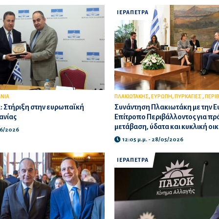
ΙΕΡΑΠΕΤΡΑ
,
,
,
ΝΙΑ
ΠΛΑΚΙΩΤΑΚΗΣ
ΕΥΡΩΠΗ
ΠΥΡΚΑΓΙΕΣ
ΠΕΡΙ
: Στήριξη στην ευρωπαϊκή
Συνάντηση Πλακιωτάκη με την 
ανίας
Επίτροπο Περιβάλλοντος για πρ
μετάβαση, ύδατα και κυκλική οι
/06/2026
12:05 μ.μ. - 28/05/2026
ΙΕΡΑΠΕΤΡΑ