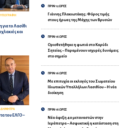
ΠΡΙΝ 12 ΩΡΕΣ
Γιάννης Πλακιωτάκης: Φόρος τιμής
ΥΠΟΓΡΑΦΗ
στους ήρωες της Μάχης των Βρυσών
 για το Λασίθι
οχλακιές και
ΠΡΙΝ 16 ΩΡΕΣ
Οριοθετήθηκε η φωτιά στο Καρύδι
Σητείας – Παραμένουν ισχυρές δυνάμεις
στο σημείο
ΠΡΙΝ 16 ΩΡΕΣ
Με επιτυχία οι εκλογές του Σωματείου
Ιδιωτικών Υπαλλήλων Λασιθίου – Η νέα
διοίκηση
-ΔΗΜΗΤΡΑ
ΠΡΙΝ 16 ΩΡΕΣ
τα του ΕΛΓΟ –
Νέα άφιξη 40 μεταναστών στην
Ιεράπετρα – Ασφυκτική η κατάσταση στη