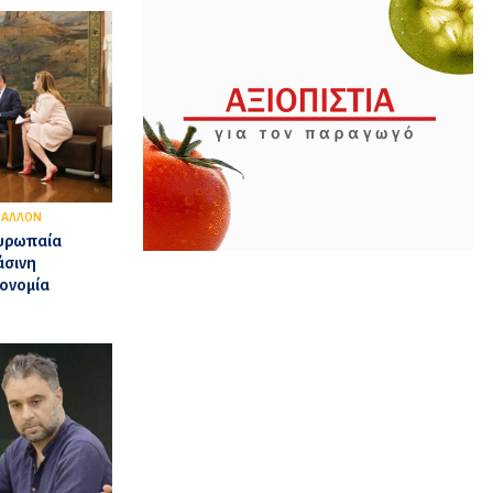
ΒΑΛΛΟΝ
Ευρωπαία
άσινη
κονομία