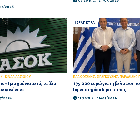
07:20 π.μ. - 23/07/2026
/07/2026
ΙΕΡΑΠΕΤΡΑ
,
,
Κ - ΚΙΝΑΛ ΛΑΣΙΘΙΟΥ
ΠΛΑΚΙΩΤΑΚΗΣ
ΦΡΑΓΚΟΥΛΗΣ
ΠΑΡΑΛΙΑΚΟ 
 «Τρία χρόνια μετά, τα ίδια
195.000 ευρώ για τη βελτίωση τ
υν κανέναν»
Γυμναστηρίου Ιεράπετρας
/07/2026
11:30 π.μ. - 16/07/2026