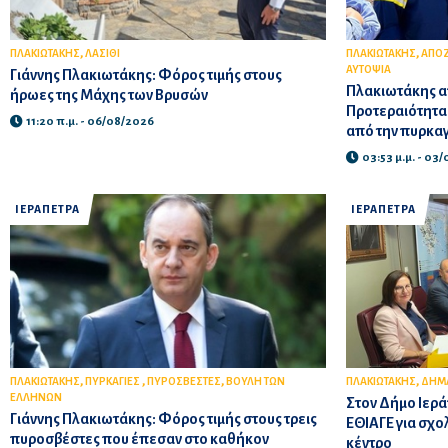
,
,
ΠΛΑΚΙΩΤΑΚΗΣ
ΛΑΣΙΘΙ
ΠΛΑΚΙΩΤΑΚΗΣ
ΑΠΟΖ
ΑΥΤΟΨΙΑ
Γιάννης Πλακιωτάκης: Φόρος τιμής στους
Πλακιωτάκης α
ήρωες της Μάχης των Βρυσών
Προτεραιότητα
11:20 π.μ. - 06/08/2026
από την πυρκα
03:53 μ.μ. - 03
ΙΕΡΑΠΕΤΡΑ
ΙΕΡΑΠΕΤΡΑ
,
,
,
,
ΠΛΑΚΙΩΤΑΚΗΣ
ΠΥΡΚΑΓΙΕΣ
ΠΥΡΟΣΒΕΣΤΕΣ
ΒΟΥΛΗ ΤΩΝ
ΠΛΑΚΙΩΤΑΚΗΣ
ΔΗΜΑ
ΕΛΛΗΝΩΝ
Στον Δήμο Ιερά
Γιάννης Πλακιωτάκης: Φόρος τιμής στους τρεις
ΕΘΙΑΓΕ για σχο
πυροσβέστες που έπεσαν στο καθήκον
κέντρο