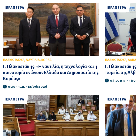
ΙΕΡΑΠΕΤΡΑ
ΙΕΡΑΠΕΤΡΑ
,
,
,
ΠΛΑΚΙΩΤΑΚΗΣ
ΝΑΥΤΙΛΙΑ
ΚΟΡΕΑ
ΠΛΑΚΙΩΤΑΚΗΣ
ΑΛΒΑ
Γ. Πλακιωτάκης: «Η ναυτιλία, η τεχνολογία και η
Γ. Πλακιωτάκης
καινοτομία ενώνουν Ελλάδα και Δημοκρατία της
πορεία της Αλβ
Κορέας»
04:55 π.μ. - 11
05:03 π.μ. - 12/06/2026
ΙΕΡΑΠΕΤΡΑ
ΙΕΡΑΠΕΤΡΑ