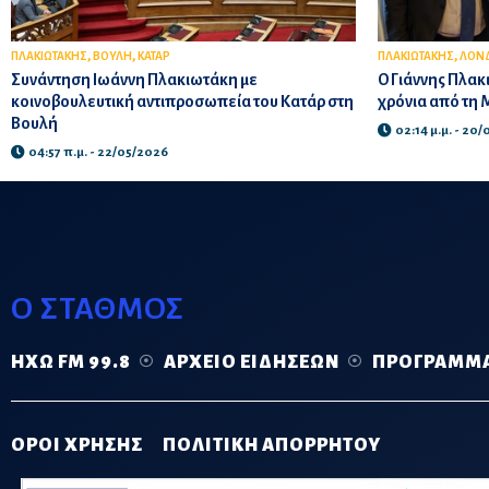
,
,
,
ΠΛΑΚΙΩΤΑΚΗΣ
ΒΟΥΛΗ
ΚΑΤΑΡ
ΠΛΑΚΙΩΤΑΚΗΣ
ΛΟΝ
Συνάντηση Ιωάννη Πλακιωτάκη με
Ο Γιάννης Πλακι
κοινοβουλευτική αντιπροσωπεία του Κατάρ στη
χρόνια από τη 
Βουλή
02:14 μ.μ. - 20
04:57 π.μ. - 22/05/2026
Ο ΣΤΑΘΜΟΣ
ΗΧΏ FM 99.8
ΑΡΧΕΊΟ ΕΙΔΉΣΕΩΝ
ΠΡΌΓΡΑΜΜ
ΟΡΟΙ ΧΡΗΣΗΣ
ΠΟΛΙΤΙΚΗ ΑΠΟΡΡΗΤΟΥ