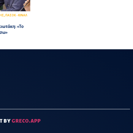
,
ΗΣ
ΠΑΣΟΚ - ΚΙΝΑΛ
ιωτάκη: «Το
ίσω»
T BY
GRECO.APP