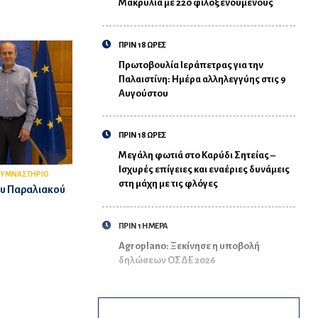
Μακρυλιά με 220 φιλοξενούμενους
ΠΡΙΝ 18 ΩΡΕΣ
Πρωτοβουλία Ιεράπετρας για την
Παλαιστίνη: Ημέρα αλληλεγγύης στις 9
Αυγούστου
ΠΡΙΝ 18 ΩΡΕΣ
Μεγάλη φωτιά στο Καρύδι Σητείας –
Ισχυρές επίγειες και εναέριες δυνάμεις
ΓΥΜΝΑΣΤΗΡΙΟ
στη μάχη με τις φλόγες
ου Παραλιακού
ΠΡΙΝ 1 ΗΜΕΡΑ
Agroplano: Ξεκίνησε η υποβολή
δηλώσεων ΟΣΔΕ 2026