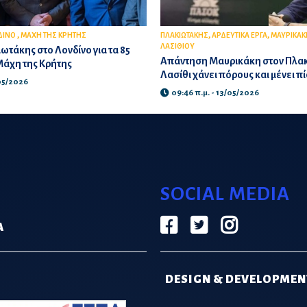
,
,
,
ΔΙΝΟ
ΜΑΧΗ ΤΗΣ ΚΡΗΤΗΣ
ΠΛΑΚΙΩΤΑΚΗΣ
ΑΡΔΕΥΤΙΚΑ ΕΡΓΑ
ΜΑΥΡΙΚΑΚ
ΛΑΣΙΘΙΟΥ
ωτάκης στο Λονδίνο για τα 85
Απάντηση Μαυρικάκη στον Πλακ
Μάχη της Κρήτης
Λασίθι χάνει πόρους και μένει π
/05/2026
09:46 π.μ. - 13/05/2026
SOCIAL MEDIA
Α
DESIGN & DEVELOPMEN