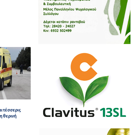
ι τέσσερις
η θερινή