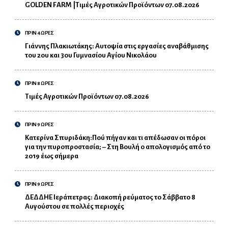
GOLDEN FARM |Τιμές Αγροτικών Προϊόντων 07.08.2026
ΠΡΙΝ 4 ΩΡΕΣ
Γιάννης Πλακιωτάκης: Αυτοψία στις εργασίες αναβάθμισης
του 2ου και 3ου Γυμνασίου Αγίου Νικολάου
ΠΡΙΝ 8 ΩΡΕΣ
Τιμές Αγροτικών Προϊόντων 07.08.2026
ΠΡΙΝ 9 ΩΡΕΣ
Κατερίνα Σπυριδάκη:Πού πήγαν και τι απέδωσαν οι πόροι
για την πυροπροστασία; – Στη Βουλή ο απολογισμός από το
2019 έως σήμερα
ΠΡΙΝ 9 ΩΡΕΣ
ΔΕΔΔΗΕ Ιεράπετρας: Διακοπή ρεύματος το Σάββατο 8
Αυγούστου σε πολλές περιοχές