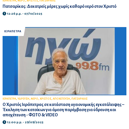
,
,
,
ΙΕΡΑΠΕΤΡΑ
ΝΕΡΟ
ΧΡΙΣΤΟΣ
ΠΑΤΣΑΡΙΚΑΣ
Πατσαρίκας: Δεκατρείς μέρες χωρίς καθαρό νερό στον Χριστό
12:26 μ.μ. - 07/10/2025
ΙΕΡΑΠΕΤΡΑ
,
,
,
,
,
ΙΕΡΑΠΕΤΡΑ
ΥΔΡΕΥΣΗ
ΝΕΡΟ
ΧΡΙΣΤΟΣ
ΑΠΟΧΕΤΕΥΣΗ
ΠΑΤΣΑΡΙΚΑΣ
Ο Χριστός Ιεράπετρας σε κατάσταση υγειονομικής εγκατάλειψης –
Έκκληση των κατοίκων για άμεση παρέμβαση για ύδρευση και
αποχέτευση - ΦΩΤΟ & VIDEO
12:00 μ.μ. - 29/09/2025