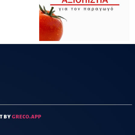
T BY
GRECO.APP