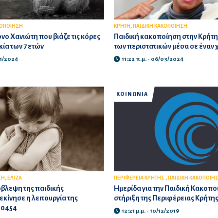
,
ΚΟΠΟΙΗΣΗ
ΚΡΗΤΗ
ΠΑΙΔΙΚΗ ΚΑΚΟΠΟΙΗΣΗ
ονο Χανιώτη που βιάζε τις κόρες
Παιδική κακοποίηση στην Κρήτ
κία των 7 ετών
των περιστατικών μέσα σε έναν 
11/2024
11:22 π.μ. - 06/03/2024
ΚΟΙΝΩΝΙΑ
,
,
ΣΗ
ΕΛΙΖΑ
ΠΕΡΙΦΕΡΕΙΑ ΚΡΗΤΗΣ
ΠΑΙΔΙΚΗ ΚΑΚΟΠΟΙΗ
όβλεψη της παιδικής
Ημερίδα για την Παιδική Κακοπο
κίνησε η λειτουργία της
στήριξη της Περιφέρειας Κρήτη
10454
12:21 μ.μ. - 10/12/2019