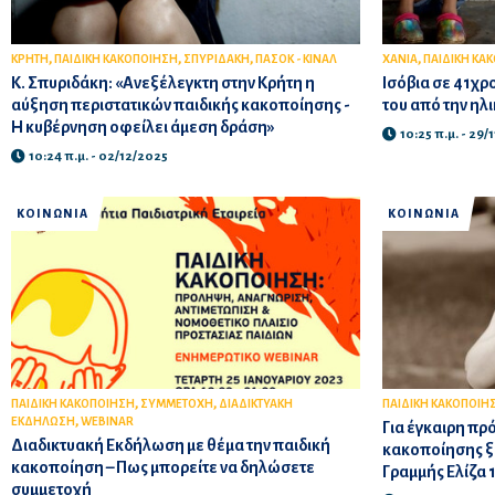
,
,
,
,
ΚΡΗΤΗ
ΠΑΙΔΙΚΗ ΚΑΚΟΠΟΙΗΣΗ
ΣΠΥΡΙΔΑΚΗ
ΠΑΣΟΚ - ΚΙΝΑΛ
ΧΑΝΙΑ
ΠΑΙΔΙΚΗ ΚΑ
Κ. Σπυριδάκη: «Ανεξέλεγκτη στην Κρήτη η
Ισόβια σε 41χρ
αύξηση περιστατικών παιδικής κακοποίησης -
του από την ηλι
Η κυβέρνηση οφείλει άμεση δράση»
10:25 π.μ. - 29/
10:24 π.μ. - 02/12/2025
ΚΟΙΝΩΝΙΑ
ΚΟΙΝΩΝΙΑ
,
,
ΠΑΙΔΙΚΗ ΚΑΚΟΠΟΙΗΣΗ
ΣΥΜΜΕΤΟΧΗ
ΔΙΑΔΙΚΤΥΑΚΗ
ΠΑΙΔΙΚΗ ΚΑΚΟΠΟΙΗ
,
ΕΚΔΗΛΩΣΗ
WEBINAR
Για έγκαιρη πρ
Διαδικτυακή Εκδήλωση με θέμα την παιδική
κακοποίησης ξε
κακοποίηση – Πως μπορείτε να δηλώσετε
Γραμμής Ελίζα 
συμμετοχή