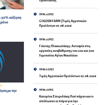
Προστασίας
ΠΡΙΝ 2 ΩΡΕΣ
η: 50% αύξηση
GOLDEN FARM |Τιμές Αγροτικών
χρόνο
Προϊόντων 07.08.2026
ΠΡΙΝ 2 ΩΡΕΣ
Γιάννης Πλακιωτάκης: Αυτοψία στις
εργασίες αναβάθμισης του 2ου και 3ου
Γυμνασίου Αγίου Νικολάου
ΠΡΙΝ 6 ΩΡΕΣ
Τιμές Αγροτικών Προϊόντων 07.08.2026
ΣΗ
ΠΡΙΝ 7 ΩΡΕΣ
ίηση με την
ς
Κατερίνα Σπυριδάκη:Πού πήγαν και τι
απέδωσαν οι πόροι για την